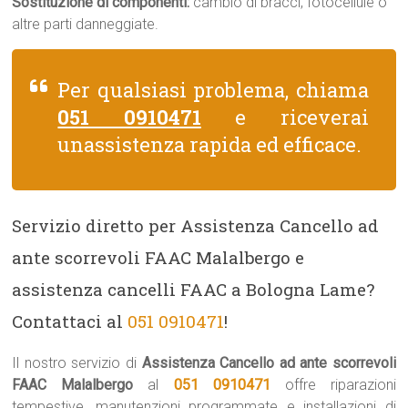
Sostituzione di componenti:
cambio di bracci, fotocellule o
altre parti danneggiate.
Per qualsiasi problema, chiama
051 0910471
e riceverai
unassistenza rapida ed efficace.
Servizio diretto per Assistenza Cancello ad
ante scorrevoli FAAC Malalbergo e
assistenza cancelli FAAC a Bologna Lame?
Contattaci al
051 0910471
!
Il nostro servizio di
Assistenza Cancello ad ante scorrevoli
FAAC Malalbergo
al
051 0910471
offre riparazioni
tempestive, manutenzioni programmate e installazioni di