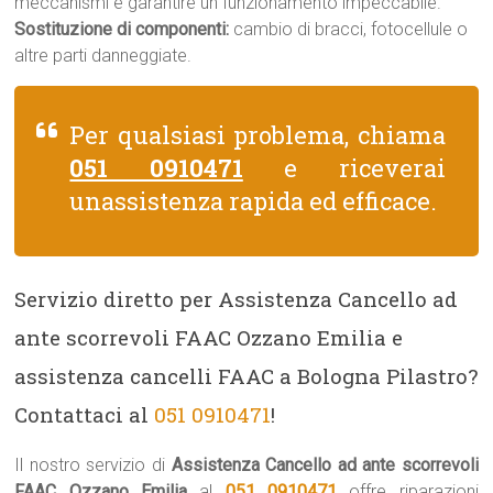
meccanismi e garantire un funzionamento impeccabile.
Sostituzione di componenti:
cambio di bracci, fotocellule o
altre parti danneggiate.
Per qualsiasi problema, chiama
051 0910471
e riceverai
unassistenza rapida ed efficace.
Servizio diretto per Assistenza Cancello ad
ante scorrevoli FAAC Ozzano Emilia e
assistenza cancelli FAAC a Bologna Pilastro?
Contattaci al
051 0910471
!
Il nostro servizio di
Assistenza Cancello ad ante scorrevoli
FAAC Ozzano Emilia
al
051 0910471
offre riparazioni