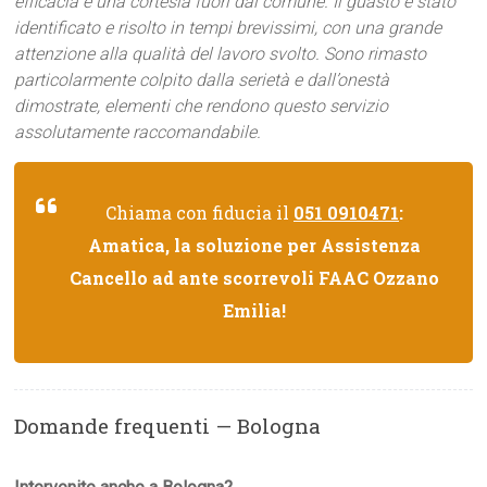
efficacia e una cortesia fuori dal comune. Il guasto è stato
identificato e risolto in tempi brevissimi, con una grande
attenzione alla qualità del lavoro svolto. Sono rimasto
particolarmente colpito dalla serietà e dall’onestà
dimostrate, elementi che rendono questo servizio
assolutamente raccomandabile.
Chiama con fiducia il
051 0910471
:
Amatica, la soluzione per Assistenza
Cancello ad ante scorrevoli FAAC Ozzano
Emilia!
Domande frequenti — Bologna