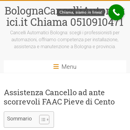
Vai
BolognaCancelliAutomat
al
Chiama, siamo in linea!
contenuto
ici.it Chiama 0510910471
Cancelli Automatici Bologna: scegli i professionisti per
automazioni, offriamo competenza per installazione,
assistenza e manutenzione a Bologna e provincia.
Menu
Assistenza Cancello ad ante
scorrevoli FAAC Pieve di Cento
Sommario