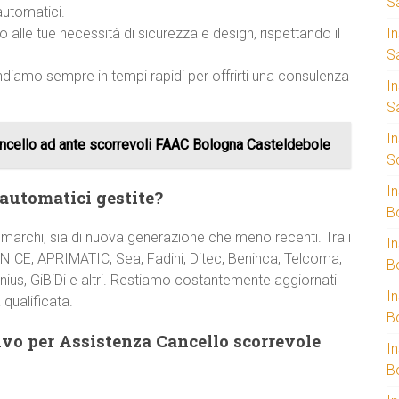
S
automatici.
 alle tue necessità di sicurezza e design, rispettando il
I
S
ondiamo sempre in tempi rapidi per offrirti una consulenza
I
S
I
ncello ad ante scorrevoli FAAC Bologna Casteldebole
S
I
 automatici gestite?
B
 marchi, sia di nuova generazione che meno recenti. Tra i
I
NICE, APRIMATIC, Sea, Fadini, Ditec, Beninca, Telcoma,
B
nius, GiBiDi e altri. Restiamo costantemente aggiornati
I
 qualificata.
B
vo per Assistenza Cancello scorrevole
I
B