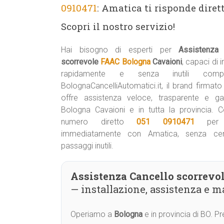
0910471
: Amatica ti risponde diret
Scopri il nostro servizio!
Hai bisogno di esperti per
Assistenza 
scorrevole
FAAC Bologna
Cavaioni
, capaci di i
rapidamente e senza inutili complic
BolognaCancelliAutomatici.it, il brand firmat
offre assistenza veloce, trasparente e ga
Bologna Cavaioni e in tutta la provincia. Co
numero diretto
051 0910471
per p
immediatamente con Amatica, senza cent
passaggi inutili.
Assistenza Cancello scorrevo
— installazione, assistenza e 
Operiamo a
Bologna
e in provincia di BO. 