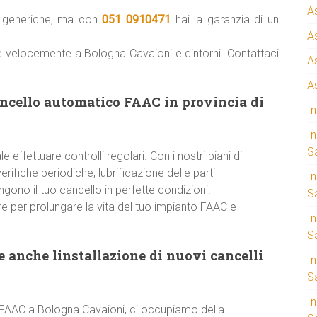
A
ni generiche, ma con
051 0910471
hai la garanzia di un
A
re velocemente a Bologna Cavaioni e dintorni. Contattaci
A
A
ancello automatico FAAC in provincia di
I
I
S
 effettuare controlli regolari. Con i nostri piani di
ifiche periodiche, lubrificazione delle parti
I
ono il tuo cancello in perfette condizioni.
Sa
e per prolungare la vita del tuo impianto FAAC e
I
S
 anche linstallazione di nuovi cancelli
I
S
I
za FAAC a Bologna Cavaioni, ci occupiamo della