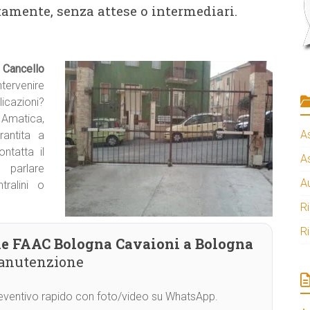
tamente, senza attese o intermediari.
Cancello
ntervenire
azioni?
o Amatica,
A
rantita a
ntatta il
A
arlare
A
ralini o
R
R
le FAAC Bologna Cavaioni a Bologna
manutenzione
Preventivo rapido con foto/video su WhatsApp.