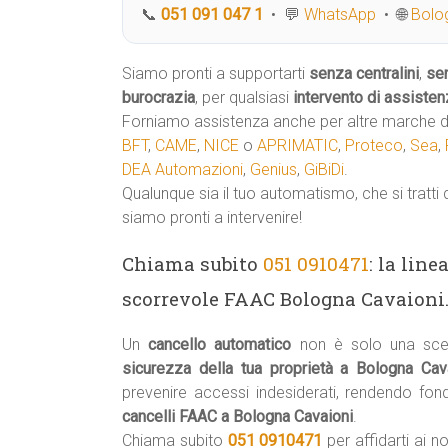
📞
051 091 047 1
• 💬
WhatsApp
• 🌐
Bolog
Siamo pronti a supportarti
senza centralini
,
se
burocrazia
, per qualsiasi
intervento di assisten
Forniamo assistenza anche per altre marche di
BFT
,
CAME
,
NICE
o
APRIMATIC
,
Proteco
,
Sea
,
DEA Automazioni
,
Genius
,
GiBiDi
.
Qualunque sia il tuo automatismo, che si tratti 
siamo pronti a intervenire!
Chiama subito
051 0910471
: la lin
scorrevole FAAC Bologna Cavaioni.
Un
cancello automatico
non è solo una scel
sicurezza della tua proprietà a Bologna Cav
prevenire accessi indesiderati, rendendo fo
cancelli FAAC a Bologna Cavaioni
.
Chiama subito
051 0910471
per affidarti ai no