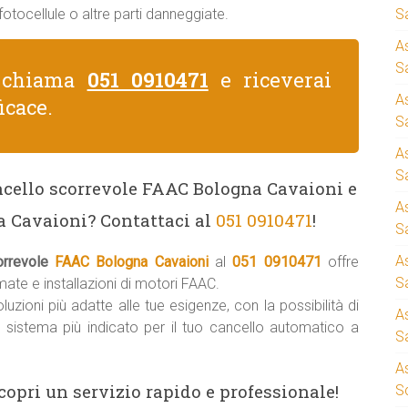
otocellule o altre parti danneggiate.
S
A
Sa
, chiama
051 0910471
e riceverai
A
icace.
S
A
S
ncello scorrevole FAAC Bologna Cavaioni e
A
a Cavaioni? Contattaci al
051 0910471
!
S
A
orrevole
FAAC Bologna Cavaioni
al
051 0910471
offre
S
ate e installazioni di motori FAAC.
uzioni più adatte alle tue esigenze, con la possibilità di
A
il sistema più indicato per il tuo cancello automatico a
S
A
copri un servizio rapido e professionale!
S