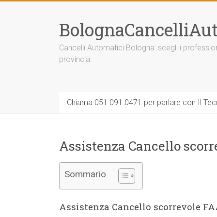
Vai
al
BolognaCancelliAut
contenuto
Cancelli Automatici Bologna: scegli i professi
provincia.
Chiama 051 091 0471 per parlare con Il Tecn
Assistenza Cancello scor
Sommario
Assistenza Cancello scorrevole F