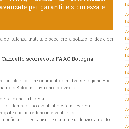
B
avanzate per garantire sicurezza e
A
B
A
B
a consulenza gratuita e scegliere la soluzione ideale per
A
B
 Cancello scorrevole FAAC Bologna
A
B
re problemi di funzionamento per diverse ragioni. Ecco
A
veniamo a Bologna Cavaioni e provincia:
B
e, lasciandoti bloccato.
A
i o si ferma dopo eventi atmosferici estremi.
A
giate che richiedono interventi mirati.
A
er lubrificare i meccanismi e garantire un funzionamento
A