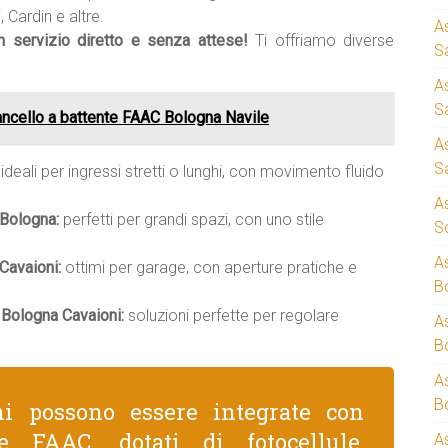
 Cardin e altre.
A
un servizio diretto e senza attese!
Ti offriamo diverse
S
A
S
ncello a battente FAAC Bologna Navile
A
S
ideali per ingressi stretti o lunghi, con movimento fluido
A
 Bologna:
perfetti per grandi spazi, con uno stile
S
A
Cavaioni:
ottimi per garage, con aperture pratiche e
B
 Bologna Cavaioni:
soluzioni perfette per regolare
A
B
A
B
ni possono essere integrate con
e FAAC, dotati di fotocellule,
A