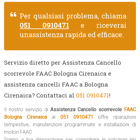
Per qualsiasi problema, chiama
051 0910471
e riceverai
unassistenza rapida ed efficace.
Servizio diretto per Assistenza Cancello
scorrevole FAAC Bologna Cirenaica e
assistenza cancelli FAAC a Bologna
Cirenaica? Contattaci al
051 0910471
!
Il nostro servizio di
Assistenza Cancello scorrevole
FAAC
Bologna Cirenaica
al
051 0910471
offre riparazioni
tempestive, manutenzioni programmate e installazioni di
motori FAAC.
Siamo a tua disposizione per consigliare le soluzioni più