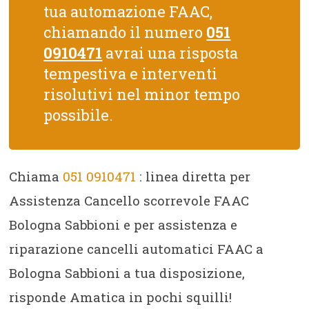
tua automazione FAAC,
chiamando il numero
051
0910471
avrai una risposta
tempestiva e interventi
risolutivi nel minor tempo
possibile.
Chiama
051 0910471
: linea diretta per
Assistenza Cancello scorrevole FAAC
Bologna Sabbioni e per assistenza e
riparazione cancelli automatici FAAC a
Bologna Sabbioni a tua disposizione,
risponde Amatica in pochi squilli!