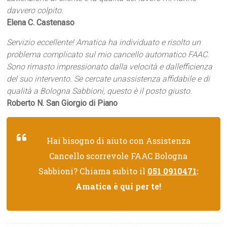
davvero colpito.
Elena C. Castenaso
Servizio eccellente! Amatica ha individuato e risolto un
problema complicato sul mio cancello automatico FAAC.
Sono rimasto impressionato dalla velocità e dallefficienza
del suo intervento. Se cercate unassistenza affidabile e di
qualità a Bologna Sabbioni, questo è il posto giusto.
Roberto N. San Giorgio di Piano
Hai bisogno di aiuto con Assistenza
Cancello scorrevole FAAC Bologna
Sabbioni? Chiama subito il
051 0910471
:
Amatica è qui per te!