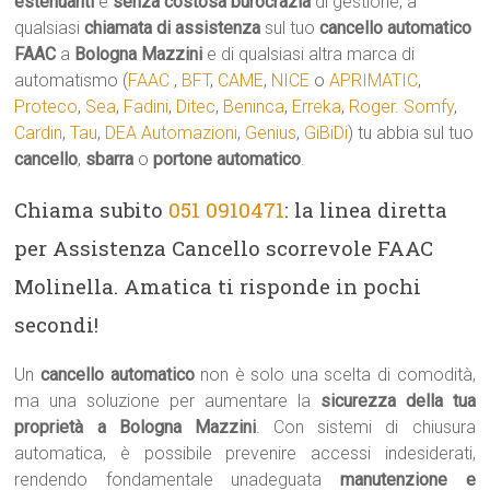
estenuanti
e
senza costosa burocrazia
di gestione, a
qualsiasi
chiamata di assistenza
sul tuo
cancello automatico
FAAC
a
Bologna Mazzini
e di qualsiasi altra marca di
automatismo (
FAAC
,
BFT
,
CAME
,
NICE
o
APRIMATIC
,
Proteco
,
Sea
,
Fadini
,
Ditec
,
Beninca
,
Erreka
,
Roger
.
Somfy
,
Cardin
,
Tau
,
DEA Automazioni
,
Genius
,
GiBiDi
) tu abbia sul tuo
cancello
,
sbarra
o
portone automatico
.
Chiama subito
051 0910471
: la linea diretta
per Assistenza Cancello scorrevole FAAC
Molinella. Amatica ti risponde in pochi
secondi!
Un
cancello automatico
non è solo una scelta di comodità,
ma una soluzione per aumentare la
sicurezza della tua
proprietà a Bologna Mazzini
. Con sistemi di chiusura
automatica, è possibile prevenire accessi indesiderati,
rendendo fondamentale unadeguata
manutenzione e