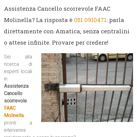
Assistenza Cancello scorrevole FAAC
Molinella? La risposta è
051 0910471
: parla
direttamente con Amatica, senza centralini
o attese infinite. Provare per credere!
Sei alla
ricerca di
esperti locali
in
Assistenza
Cancello
scorrevole
FAAC
Molinella
,
pronti a
intervenire