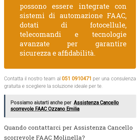
possono essere integrate con
sistemi di automazione FAAC,
dotati di fotocellule,
telecomandi e tecnologie
avanzate per garantire
sicurezza e affidabilità.
Contatta il nostro team al
051 0910471
per una consulenza
gratuita e scegliere la soluzione ideale per te.
Possiamo aiutarti anche per
Assistenza Cancello
scorrevole FAAC Ozzano Emilia
Quando contattarci per Assistenza Cancello
scorrevole FAAC Molinella?