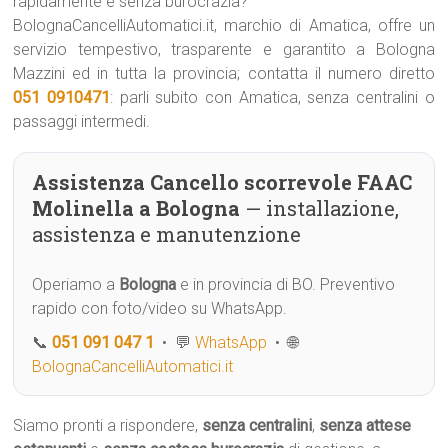
rapidamente e senza burocrazia?
BolognaCancelliAutomatici.it, marchio di Amatica, offre un
servizio tempestivo, trasparente e garantito a Bologna
Mazzini ed in tutta la provincia; contatta il numero diretto
051 0910471
: parli subito con Amatica, senza centralini o
passaggi intermedi.
Assistenza Cancello scorrevole FAAC
Molinella a Bologna
— installazione,
assistenza e manutenzione
Operiamo a
Bologna
e in provincia di BO. Preventivo
rapido con foto/video su WhatsApp.
📞
051 091 047 1
• 💬
WhatsApp
• 🌐
BolognaCancelliAutomatici.it
Siamo pronti a rispondere,
senza centralini
,
senza attese