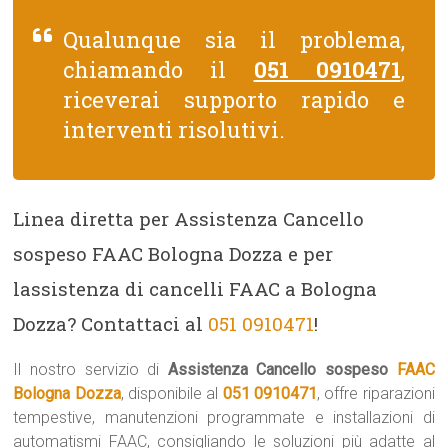
Qualunque sia il problema,
chiamando il
051 0910471
,
riceverai supporto rapido e
interventi risolutivi.
Linea diretta per Assistenza Cancello
sospeso FAAC Bologna Dozza e per
lassistenza di cancelli FAAC a Bologna
Dozza? Contattaci al
051 0910471
!
Il nostro servizio di
Assistenza Cancello sospeso
FAAC
Bologna Dozza
, disponibile al
051 0910471
, offre riparazioni
tempestive, manutenzioni programmate e installazioni di
automatismi FAAC, consigliando le soluzioni più adatte al