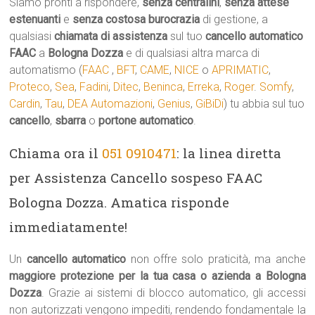
Siamo pronti a rispondere,
senza centralini
,
senza attese
estenuanti
e
senza costosa burocrazia
di gestione, a
qualsiasi
chiamata di assistenza
sul tuo
cancello automatico
FAAC
a
Bologna Dozza
e di qualsiasi altra marca di
automatismo (
FAAC
,
BFT
,
CAME
,
NICE
o
APRIMATIC
,
Proteco
,
Sea
,
Fadini
,
Ditec
,
Beninca
,
Erreka
,
Roger
.
Somfy
,
Cardin
,
Tau
,
DEA Automazioni
,
Genius
,
GiBiDi
) tu abbia sul tuo
cancello
,
sbarra
o
portone automatico
.
Chiama ora il
051 0910471
: la linea diretta
per Assistenza Cancello sospeso FAAC
Bologna Dozza. Amatica risponde
immediatamente!
Un
cancello automatico
non offre solo praticità, ma anche
maggiore protezione per la tua casa o azienda a Bologna
Dozza
. Grazie ai sistemi di blocco automatico, gli accessi
non autorizzati vengono impediti, rendendo fondamentale la