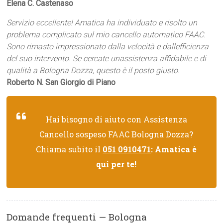
Elena C. Castenaso
Servizio eccellente! Amatica ha individuato e risolto un
problema complicato sul mio cancello automatico FAAC.
Sono rimasto impressionato dalla velocità e dallefficienza
del suo intervento. Se cercate unassistenza affidabile e di
qualità a Bologna Dozza, questo è il posto giusto.
Roberto N. San Giorgio di Piano
Hai bisogno di aiuto con Assistenza
Cancello sospeso FAAC Bologna Dozza?
Chiama subito il
051 0910471
: Amatica è
qui per te!
Domande frequenti — Bologna