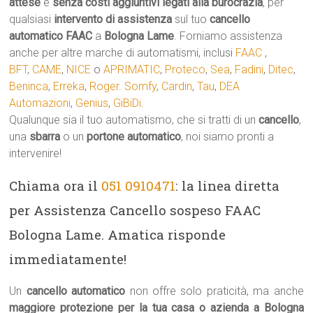
attese
e
senza costi aggiuntivi legati alla burocrazia
, per
qualsiasi
intervento di assistenza
sul tuo
cancello
automatico
FAAC
a
Bologna Lame
. Forniamo assistenza
anche per altre marche di automatismi, inclusi
FAAC
,
BFT
,
CAME
,
NICE
o
APRIMATIC
,
Proteco
,
Sea
,
Fadini
,
Ditec
,
Beninca
,
Erreka
,
Roger
.
Somfy
,
Cardin
,
Tau
,
DEA
Automazioni
,
Genius
,
GiBiDi
.
Qualunque sia il tuo automatismo, che si tratti di un
cancello
,
una
sbarra
o un
portone automatico
, noi siamo pronti a
intervenire!
Chiama ora il
051 0910471
: la linea diretta
per Assistenza Cancello sospeso FAAC
Bologna Lame. Amatica risponde
immediatamente!
Un
cancello automatico
non offre solo praticità, ma anche
maggiore protezione per la tua casa o azienda a Bologna