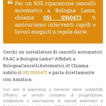
Per un SOS riparazione cancelli
automatici a Bologna Lame,
chiama
051 0910471
: ti
assicuriamo interventi rapidi e
lavori eseguiti a regola darte.
Cerchi un installatore di cancelli automatici
FAAC a Bologna Lame? Affidati a
BolognaCancelliAutomatici.it! Chiama
subito il
051 0910471
e parla direttamente
con Amatica.
Con anni di esperienza e numerosi clienti soddisfatti,
offriamo un servizio completo di progettazione,
installazione e automazione di cancelli automatici a