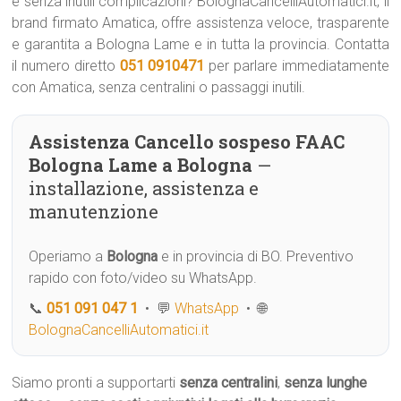
e senza inutili complicazioni? BolognaCancelliAutomatici.it, il
brand firmato Amatica, offre assistenza veloce, trasparente
e garantita a Bologna Lame e in tutta la provincia. Contatta
il numero diretto
051 0910471
per parlare immediatamente
con Amatica, senza centralini o passaggi inutili.
Assistenza Cancello sospeso FAAC
Bologna Lame a Bologna
—
installazione, assistenza e
manutenzione
Operiamo a
Bologna
e in provincia di BO. Preventivo
rapido con foto/video su WhatsApp.
📞
051 091 047 1
• 💬
WhatsApp
• 🌐
BolognaCancelliAutomatici.it
Siamo pronti a supportarti
senza centralini
,
senza lunghe