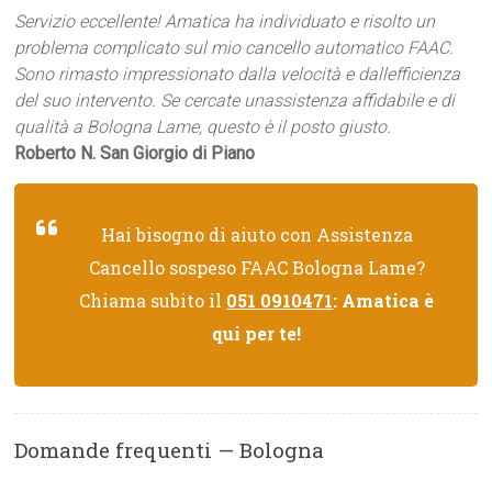
Servizio eccellente! Amatica ha individuato e risolto un
problema complicato sul mio cancello automatico FAAC.
Sono rimasto impressionato dalla velocità e dallefficienza
del suo intervento. Se cercate unassistenza affidabile e di
qualità a Bologna Lame, questo è il posto giusto.
Roberto N. San Giorgio di Piano
Hai bisogno di aiuto con Assistenza
Cancello sospeso FAAC Bologna Lame?
Chiama subito il
051 0910471
: Amatica è
qui per te!
Domande frequenti — Bologna