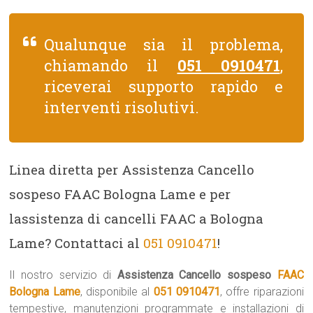
Qualunque sia il problema,
chiamando il
051 0910471
,
riceverai supporto rapido e
interventi risolutivi.
Linea diretta per Assistenza Cancello
sospeso FAAC Bologna Lame e per
lassistenza di cancelli FAAC a Bologna
Lame? Contattaci al
051 0910471
!
Il nostro servizio di
Assistenza Cancello sospeso
FAAC
Bologna Lame
, disponibile al
051 0910471
, offre riparazioni
tempestive, manutenzioni programmate e installazioni di