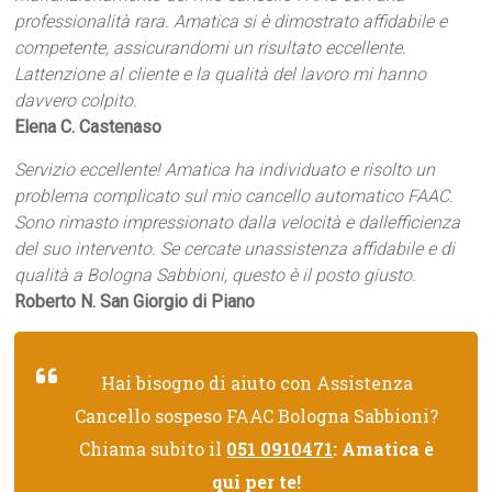
professionalità rara. Amatica si è dimostrato affidabile e
competente, assicurandomi un risultato eccellente.
Lattenzione al cliente e la qualità del lavoro mi hanno
davvero colpito.
Elena C. Castenaso
Servizio eccellente! Amatica ha individuato e risolto un
problema complicato sul mio cancello automatico FAAC.
Sono rimasto impressionato dalla velocità e dallefficienza
del suo intervento. Se cercate unassistenza affidabile e di
qualità a Bologna Sabbioni, questo è il posto giusto.
Roberto N. San Giorgio di Piano
Hai bisogno di aiuto con Assistenza
Cancello sospeso FAAC Bologna Sabbioni?
Chiama subito il
051 0910471
: Amatica è
qui per te!