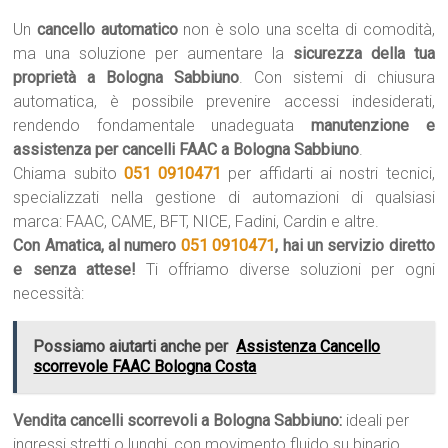
Un
cancello automatico
non è solo una scelta di comodità,
ma una soluzione per aumentare la
sicurezza della tua
proprietà a Bologna Sabbiuno
. Con sistemi di chiusura
automatica, è possibile prevenire accessi indesiderati,
rendendo fondamentale unadeguata
manutenzione e
assistenza per cancelli FAAC a Bologna Sabbiuno
.
Chiama subito
051 0910471
per affidarti ai nostri tecnici,
specializzati nella gestione di automazioni di qualsiasi
marca: FAAC, CAME, BFT, NICE, Fadini, Cardin e altre.
Con Amatica, al numero
051 0910471
, hai un servizio diretto
e senza attese!
Ti offriamo diverse soluzioni per ogni
necessità:
Possiamo aiutarti anche per
Assistenza Cancello
scorrevole FAAC Bologna Costa
Vendita cancelli scorrevoli a Bologna Sabbiuno:
ideali per
ingressi stretti o lunghi, con movimento fluido su binario.