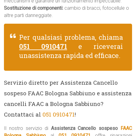
meccanismi e garantire un funzionamento impeccabile.
Sostituzione di componenti:
cambio di bracci, fotocellule o
altre parti danneggiate.
Per qualsiasi problema, chiama
051 0910471
e riceverai
unassistenza rapida ed efficace.
Servizio diretto per Assistenza Cancello
sospeso FAAC Bologna Sabbiuno e assistenza
cancelli FAAC a Bologna Sabbiuno?
Contattaci al
051 0910471
!
Il nostro servizio di
Assistenza Cancello sospeso
FAAC
Bologna Sabbiuno
al
051 0910471
offre riparazioni