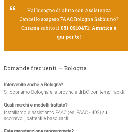
Hai bisogno di aiuto con Assistenza
Cancello sospeso FAAC Bologna Sabbiuno?
Chiama subito il
051 0910471
: Amatica è
qui per te!
Domande frequenti — Bologna
Intervenite anche a Bologna?
Sì, copriamo Bologna e la provincia di BO con tempi rapidi.
Quali marchi e modelli trattate?
Installiamo e assistiamo FAAC (es. FAAC - 402) su
scorrevoli, battenti e basculanti.
Fate manutenzione programmata?