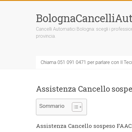
Vai
al
BolognaCancelliAut
contenuto
Cancelli Automatici Bologna: scegli i professi
provincia.
Chiama 051 091 0471 per parlare con Il Tecn
Assistenza Cancello sosp
Sommario
Assistenza Cancello sospeso FAAC