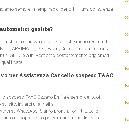
S
ondiamo sempre in tempi rapidi per offrirti una consulenza
I
S
 automatici gestite?
I
S
 marchi, sia di nuova generazione che meno recenti. Tra i
I
NICE, APRIMATIC, Sea, Fadini, Ditec, Beninca, Telcoma,
S
nius, GiBiDi e altri. Restiamo costantemente aggiornati
I
 qualificata.
B
ivo per Assistenza Cancello sospeso FAAC
I
B
I
ello sospeso FAAC Ozzano Emilia è semplice: puoi
B
sul sito, inviarci una mail a
verci su WhatsApp. Siamo pronti a fornirti tutte le
I
zziamo un sopralluogo per valutare al meglio le tue
B