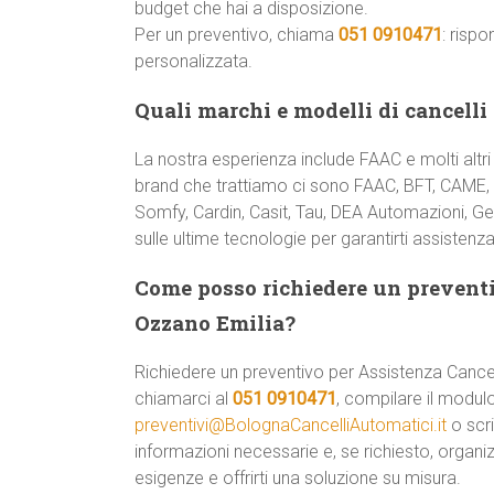
budget che hai a disposizione.
Per un preventivo, chiama
051 0910471
: risp
personalizzata.
Quali marchi e modelli di cancelli
La nostra esperienza include FAAC e molti altri
brand che trattiamo ci sono FAAC, BFT, CAME, 
Somfy, Cardin, Casit, Tau, DEA Automazioni, Ge
sulle ultime tecnologie per garantirti assistenza
Come posso richiedere un prevent
Ozzano Emilia?
Richiedere un preventivo per Assistenza Canc
chiamarci al
051 0910471
, compilare il modulo 
preventivi@BolognaCancelliAutomatici.it
o scri
informazioni necessarie e, se richiesto, organi
esigenze e offrirti una soluzione su misura.