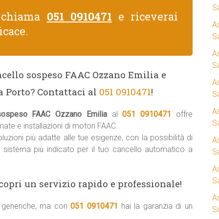
S
, chiama
051 0910471
e riceverai
A
icace.
Sa
A
S
ancello sospeso FAAC Ozzano Emilia e
A
a Porto? Contattaci al
051 0910471
!
S
A
 sospeso FAAC Ozzano Emilia
al
051 0910471
offre
S
ate e installazioni di motori FAAC.
uzioni più adatte alle tue esigenze, con la possibilità di
A
il sistema più indicato per il tuo cancello automatico a
S
A
S
copri un servizio rapido e professionale!
A
ni generiche, ma con
051 0910471
hai la garanzia di un
S