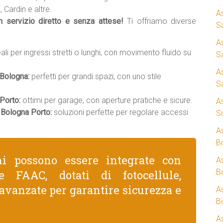
 Cardin e altre.
A
un servizio diretto e senza attese!
Ti offriamo diverse
S
A
ali per ingressi stretti o lunghi, con movimento fluido su
S
A
 Bologna:
perfetti per grandi spazi, con uno stile
S
Porto:
ottimi per garage, con aperture pratiche e sicure.
A
 Bologna Porto:
soluzioni perfette per regolare accessi
S
A
B
ni possono essere integrate con
A
B
e FAAC, dotati di fotocellule,
avanzate per garantire sicurezza e
A
B
A