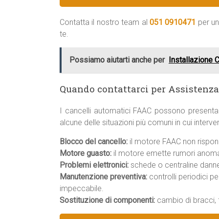
Contatta il nostro team al
051 0910471
per un
te.
Possiamo aiutarti anche per
Installazione 
Quando contattarci per Assistenz
I cancelli automatici FAAC possono presenta
alcune delle situazioni più comuni in cui inter
Blocco del cancello:
il motore FAAC non rispond
Motore guasto:
il motore emette rumori anomal
Problemi elettronici:
schede o centraline danneg
Manutenzione preventiva:
controlli periodici p
impeccabile.
Sostituzione di componenti:
cambio di bracci, f