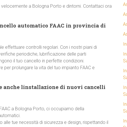
A
e velocemente a Bologna Porto e dintorni. Contattaci ora
A
A
ancello automatico FAAC in provincia di
A
I
 effettuare controlli regolari. Con i nostri piani di
ifiche periodiche, lubrificazione delle parti
I
ono il tuo cancello in perfette condizioni.
S
e per prolungare la vita del tuo impianto FAAC e
I
Sa
 anche linstallazione di nuovi cancelli
I
S
I
za FAAC a Bologna Porto, ci occupiamo della
S
automatici.
I
 alle tue necessità di sicurezza e design, rispettando il