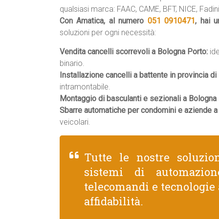
qualsiasi marca: FAAC, CAME, BFT, NICE, Fadini,
Con Amatica, al numero
051 0910471
, hai 
soluzioni per ogni necessità:
Vendita cancelli scorrevoli a Bologna Porto:
ide
binario.
Installazione cancelli a battente in provincia di
intramontabile.
Montaggio di basculanti e sezionali a Bologna 
Sbarre automatiche per condomini e aziende a
veicolari.
Tutte le nostre soluzio
sistemi di automazion
telecomandi e tecnologie 
affidabilità.