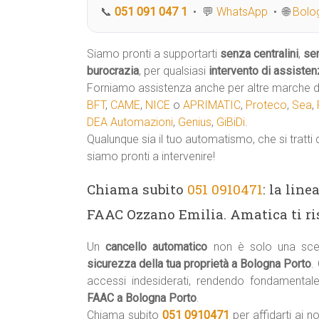
📞
051 091 047 1
• 💬
WhatsApp
• 🌐
Bolog
Siamo pronti a supportarti
senza centralini
,
se
burocrazia
, per qualsiasi
intervento di assisten
Forniamo assistenza anche per altre marche di
BFT
,
CAME
,
NICE
o
APRIMATIC
,
Proteco
,
Sea
,
DEA Automazioni
,
Genius
,
GiBiDi
.
Qualunque sia il tuo automatismo, che si tratti 
siamo pronti a intervenire!
Chiama subito
051 0910471
: la lin
FAAC Ozzano Emilia. Amatica ti ri
Un
cancello automatico
non è solo una scel
sicurezza della tua proprietà a Bologna Porto
.
accessi indesiderati, rendendo fondamental
FAAC a Bologna Porto
.
Chiama subito
051 0910471
per affidarti ai no