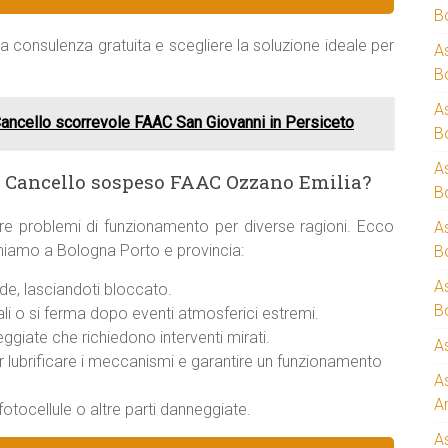
B
a consulenza gratuita e scegliere la soluzione ideale per
A
B
A
Cancello scorrevole FAAC San Giovanni in Persiceto
B
A
a Cancello sospeso FAAC Ozzano Emilia?
B
re problemi di funzionamento per diverse ragioni. Ecco
A
veniamo a Bologna Porto e provincia:
B
A
e, lasciandoti bloccato.
B
i o si ferma dopo eventi atmosferici estremi.
giate che richiedono interventi mirati.
A
er lubrificare i meccanismi e garantire un funzionamento
A
A
otocellule o altre parti danneggiate.
A