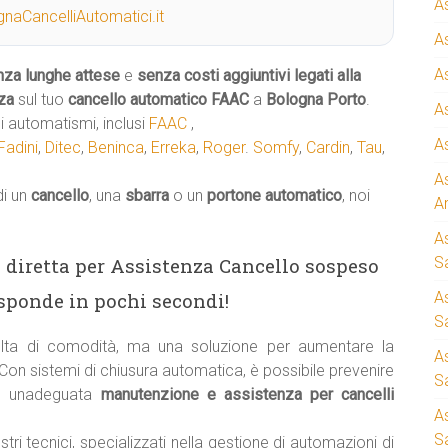
A
naCancelliAutomatici.it
A
A
nza lunghe attese
e
senza costi aggiuntivi legati alla
za
sul tuo
cancello automatico
FAAC
a
Bologna Porto
.
A
 automatismi, inclusi
FAAC
,
A
Fadini
,
Ditec
,
Beninca
,
Erreka
,
Roger
.
Somfy
,
Cardin
,
Tau
,
A
di un
cancello
, una
sbarra
o un
portone automatico
, noi
A
A
ea diretta per Assistenza Cancello sospeso
S
sponde in pochi secondi!
A
Sa
ta di comodità, ma una soluzione per aumentare la
A
 Con sistemi di chiusura automatica, è possibile prevenire
S
e unadeguata
manutenzione e assistenza per cancelli
A
S
stri tecnici, specializzati nella gestione di automazioni di