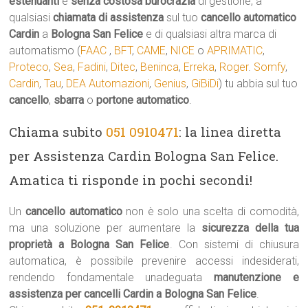
estenuanti
e
senza costosa burocrazia
di gestione, a
qualsiasi
chiamata di assistenza
sul tuo
cancello automatico
Cardin
a
Bologna San Felice
e di qualsiasi altra marca di
automatismo (
FAAC
,
BFT
,
CAME
,
NICE
o
APRIMATIC
,
Proteco
,
Sea
,
Fadini
,
Ditec
,
Beninca
,
Erreka
,
Roger
.
Somfy
,
Cardin
,
Tau
,
DEA Automazioni
,
Genius
,
GiBiDi
) tu abbia sul tuo
cancello
,
sbarra
o
portone automatico
.
Chiama subito
051 0910471
: la linea diretta
per Assistenza Cardin Bologna San Felice.
Amatica ti risponde in pochi secondi!
Un
cancello automatico
non è solo una scelta di comodità,
ma una soluzione per aumentare la
sicurezza della tua
proprietà a Bologna San Felice
. Con sistemi di chiusura
automatica, è possibile prevenire accessi indesiderati,
rendendo fondamentale unadeguata
manutenzione e
assistenza per cancelli Cardin a Bologna San Felice
.