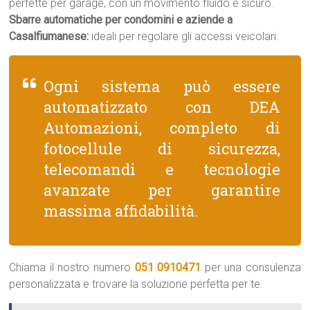
perfette per garage, con un movimento fluido e sicuro.
Sbarre automatiche per condomini e aziende a
Casalfiumanese:
ideali per regolare gli accessi veicolari.
Ogni sistema può essere
automatizzato con DEA
Automazioni, completo di
fotocellule di sicurezza,
telecomandi e tecnologie
avanzate per garantire
massima affidabilità.
Chiama il nostro numero
051 0910471
per una consulenza
personalizzata e trovare la soluzione perfetta per te.