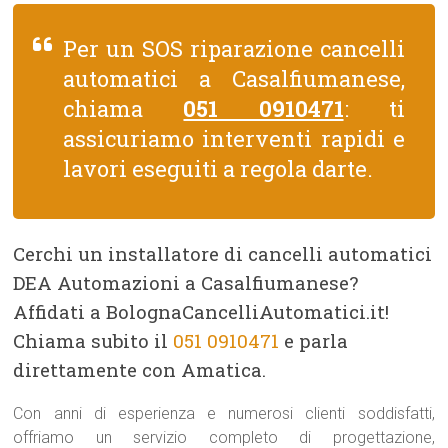
Per un SOS riparazione cancelli
automatici a Casalfiumanese,
chiama
051 0910471
: ti
assicuriamo interventi rapidi e
lavori eseguiti a regola darte.
Cerchi un installatore di cancelli automatici
DEA Automazioni a Casalfiumanese?
Affidati a BolognaCancelliAutomatici.it!
Chiama subito il
051 0910471
e parla
direttamente con Amatica.
Con anni di esperienza e numerosi clienti soddisfatti,
offriamo un servizio completo di progettazione,