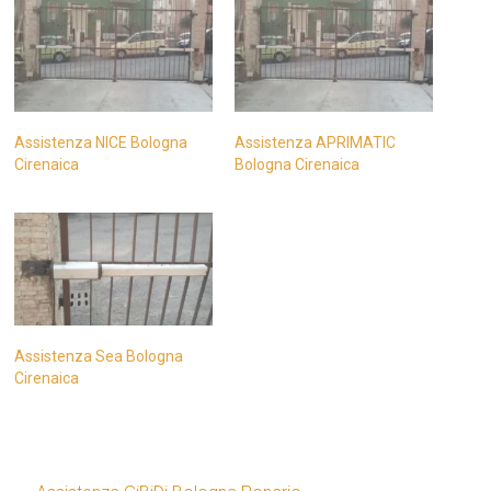
Assistenza NICE Bologna
Assistenza APRIMATIC
Cirenaica
Bologna Cirenaica
Assistenza Sea Bologna
Cirenaica