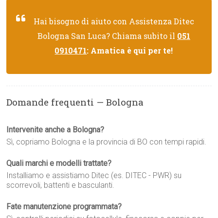
Hai bisogno di aiuto con Assistenza Ditec
Bologna San Luca? Chiama subito il
051
0910471
: Amatica è qui per te!
Domande frequenti — Bologna
Intervenite anche a Bologna?
Sì, copriamo Bologna e la provincia di BO con tempi rapidi.
Quali marchi e modelli trattate?
Installiamo e assistiamo Ditec (es. DITEC - PWR) su
scorrevoli, battenti e basculanti.
Fate manutenzione programmata?