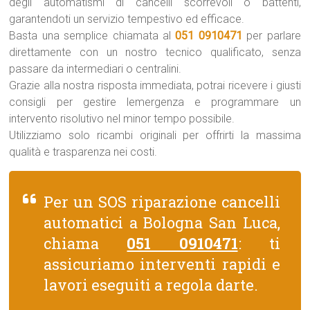
degli automatismi di cancelli scorrevoli o battenti,
garantendoti un servizio tempestivo ed efficace.
Basta una semplice chiamata al
051 0910471
per parlare
direttamente con un nostro tecnico qualificato, senza
passare da intermediari o centralini.
Grazie alla nostra risposta immediata, potrai ricevere i giusti
consigli per gestire lemergenza e programmare un
intervento risolutivo nel minor tempo possibile.
Utilizziamo solo ricambi originali per offrirti la massima
qualità e trasparenza nei costi.
Per un SOS riparazione cancelli
automatici a Bologna San Luca,
chiama
051 0910471
: ti
assicuriamo interventi rapidi e
lavori eseguiti a regola darte.