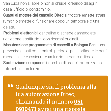
San Luca non si apre o non si chiude, creando disagi in
casa, ufficio o condominio.
Guasti al motore del cancello Ditec:
il motore emette strani
rumori o smette di funzionare dopo un temporale o una
gelata.
Problemi elettronici:
centraline o schede danneggiate
richiedono sostituzioni con ricambi originali.
Manutenzione programmata di cancelli a Bologna San Luca:
prevenire guasti con controlli periodici per lubrificare le parti
meccaniche e assicurare un funzionamento ottimale.
Sostituzione componenti:
cambio di bracci motorizzati o
fotocellule non funzionanti.
Qualunque sia il problema alla
tua automazione Ditec,
chiamando il numero
051
0910471
avrai una risposta