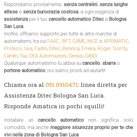
Rispondiamo prontamente,
senza centralini
,
senza lunghe
attese
e
senza burocrazia costosa
, a ogni esigenza di
assistenza
per il tuo
cancello automatico
Ditec
a
Bologna
San Luca
.
Inoltre, offriamo supporto per tutte le altre marche di
automatismi, tra cui
FAAC
,
BFT
,
CAME
,
NICE
o
APRIMATIC
,
Proteco
,
Sea
,
Fadini
,
Ditec
,
Beninca
,
Erreka
,
Roger
.
Somfy
,
Cardin
,
Tau
,
DEA Automazioni
,
Genius
,
GiBiDi
.
Qualunque automatismo tu abbia su
cancello
,
sbarra
o
portone automatico
, noi siamo pronti ad aiutarti!
Chiama ora al
051 0910471
: linea diretta per
Assistenza Ditec Bologna San Luca.
Risponde Amatica in pochi squilli!
Installare un
cancello automatico
non significa solo
comodità, ma anche
maggiore sicurezza proprio per te che
vivi nella zona di Bologna San Luca
.