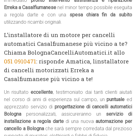
immediato
pronto intervento assistenza e riparazione
Erreka a Casalfiumanese
nel minor tempo possibile eseguita
a regola darte e con una
spesa chiara fin da subito
utilizzando ricambi originali.
L’installatore di un motore per cancelli
automatici Casalfiumanese più vicino a te?
Chiama BolognaCancelliAutomatici.it allo
051 0910471
: risponde Amatica, linstallatore
di cancelli motorizzati Erreka a
Casalfiumanese più vicino a te!
Un risultato
eccellente
, testimoniato dai tanti clienti aiutati
nel corso di anni di esperienza sul campo, un
puntuale
ed
apprezzato servizio di
progettazione di cancelli automatici
Bologna
personalizzati, assicureranno un
servizio di
installazione a regola darte
di una nuova
automazione per
cancello a Bologna
che sarà sempre corredata dal prezioso
supporto di muratori, elettricisti e fabbri di fiducia.