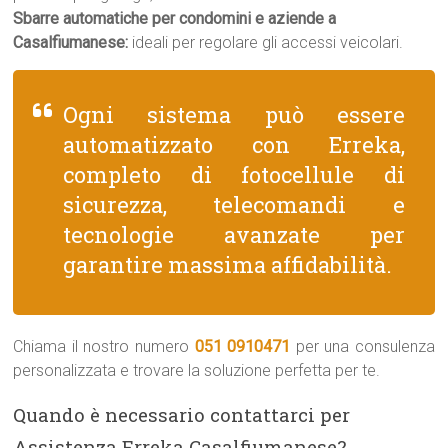
Sbarre automatiche per condomini e aziende a
Casalfiumanese:
ideali per regolare gli accessi veicolari.
Ogni sistema può essere
automatizzato con Erreka,
completo di fotocellule di
sicurezza, telecomandi e
tecnologie avanzate per
garantire massima affidabilità.
Chiama il nostro numero
051 0910471
per una consulenza
personalizzata e trovare la soluzione perfetta per te.
Quando è necessario contattarci per
Assistenza Erreka Casalfiumanese?