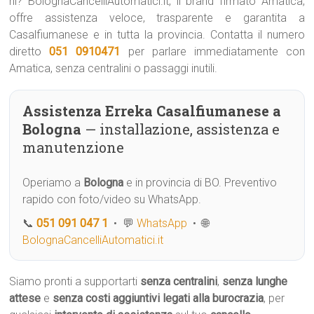
ni? BolognaCancelliAutomatici.it, il brand firmato Amatica,
offre assistenza veloce, trasparente e garantita a
Casalfiumanese e in tutta la provincia. Contatta il numero
diretto
051 0910471
per parlare immediatamente con
Amatica, senza centralini o passaggi inutili.
Assistenza Erreka Casalfiumanese a
Bologna
— installazione, assistenza e
manutenzione
Operiamo a
Bologna
e in provincia di BO. Preventivo
rapido con foto/video su WhatsApp.
📞
051 091 047 1
• 💬
WhatsApp
• 🌐
BolognaCancelliAutomatici.it
Siamo pronti a supportarti
senza centralini
,
senza lunghe
attese
e
senza costi aggiuntivi legati alla burocrazia
, per