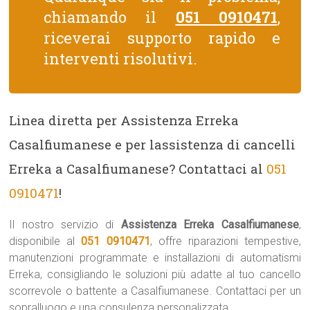
chiamando il
051 0910471
,
riceverai supporto rapido e
interventi risolutivi.
Linea diretta per Assistenza Erreka
Casalfiumanese e per lassistenza di cancelli
Erreka a Casalfiumanese? Contattaci al
051
0910471
!
Il nostro servizio di
Assistenza Erreka Casalfiumanese
,
disponibile al
051 0910471
, offre riparazioni tempestive,
manutenzioni programmate e installazioni di automatismi
Erreka, consigliando le soluzioni più adatte al tuo cancello
scorrevole o battente a Casalfiumanese. Contattaci per un
sopralluogo e una consulenza personalizzata.