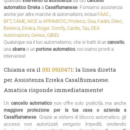
qualsiasi
intervento di assistenza
sul tuo
cancello
automatico
Erreka
a
Casalfiumanese
. Forniamo assistenza
anche per altre marche di automatismi, inclusi
FAAC
,
BFT
,
CAME
,
NICE
o
APRIMATIC
,
Proteco
,
Sea
,
Fadini
,
Ditec
,
Beninca
,
Erreka
,
Roger
.
Somfy
,
Cardin
,
Tau
,
DEA
Automazioni
,
Genius
,
GiBiDi
.
Qualunque sia il tuo automatismo, che si tratti di un
cancello
,
una
sbarra
o un
portone automatico
, noi siamo pronti a
intervenire!
Chiama ora il
051 0910471
: la linea diretta
per Assistenza Erreka Casalfiumanese.
Amatica risponde immediatamente!
Un
cancello automatico
non offre solo praticità, ma anche
maggiore protezione per la tua casa o azienda a
Casalfiumanese
. Grazie ai sistemi di blocco automatico, gli
accessi non autorizzati vengono impediti, rendendo