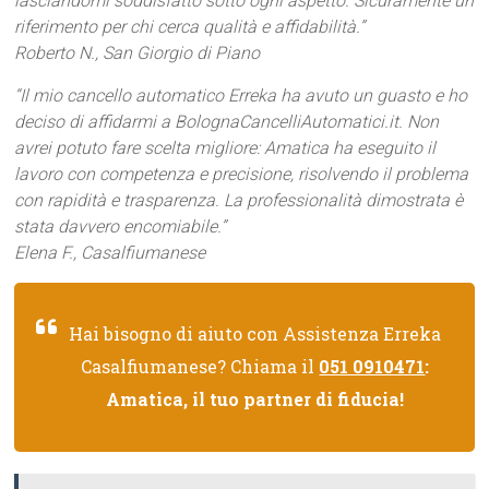
lasciandomi soddisfatto sotto ogni aspetto. Sicuramente un
riferimento per chi cerca qualità e affidabilità.”
Roberto N., San Giorgio di Piano
“Il mio cancello automatico Erreka ha avuto un guasto e ho
deciso di affidarmi a BolognaCancelliAutomatici.it. Non
avrei potuto fare scelta migliore: Amatica ha eseguito il
lavoro con competenza e precisione, risolvendo il problema
con rapidità e trasparenza. La professionalità dimostrata è
stata davvero encomiabile.”
Elena F., Casalfiumanese
Hai bisogno di aiuto con Assistenza Erreka
Casalfiumanese? Chiama il
051 0910471
:
Amatica, il tuo partner di fiducia!