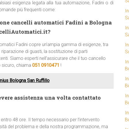
S
lsiasi esigenza legata alla tua automazione, Fadini o di
domande più frequenti come:
I
S
zione cancelli automatici Fadini a Bologna
I
elliAutomatici.it?
S
automatici Fadini copre un’ampia gamma di esigenze, tra
I
riparazione di guasti, la sostituzione di parti
S
enti. Siamo esperti nell’assicurare che il tuo cancello
I
e sicuro, chiama
051 0910471
!
B
I
ius Bologna San Ruffillo
B
I
evere assistenza una volta contattato
B
I
 entro 48 ore. Il tempo necessario per l’intervento
B
ssità del problema e della nostra programmazione, ma