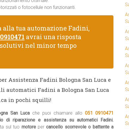
n funzionamento ottimale.
S
rizzati o fotocellule non funzionanti.
A
Sa
 alla tua automazione Fadini,
A
 0910471
avrai una risposta
S
isolutivi nel minor tempo
A
S
A
S
 per Assistenza Fadini Bologna San Luca e
A
lli automatici Fadini a Bologna San Luca
S
ca in pochi squilli!
A
S
logna San Luca
che puoi chiamare allo
051 0910471
A
io di riparazione e assistenza su automatici Fadini
,
S
a sul tuo
motore
per
cancello scorrevole o battente a