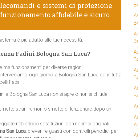
telecomandi e sistemi di protezione
B
 funzionamento affidabile e sicuro.
A
B
A
istema è più adatto alle tue necessità.
B
A
tenza Fadini Bologna San Luca?
B
e malfunzionamenti per diverse ragioni.
A
 interveniamo ogni giorno a Bologna San Luca ed in tutta
B
lli Fadini :
A
ni a Bologna San Luca non si apre o non si chiude,
B
A
emette strani rumori o smette di funzionare dopo un
A
giate richiedono sostituzioni con ricambi originali.
A
na San Luca:
prevenire guasti con controlli periodici per
A