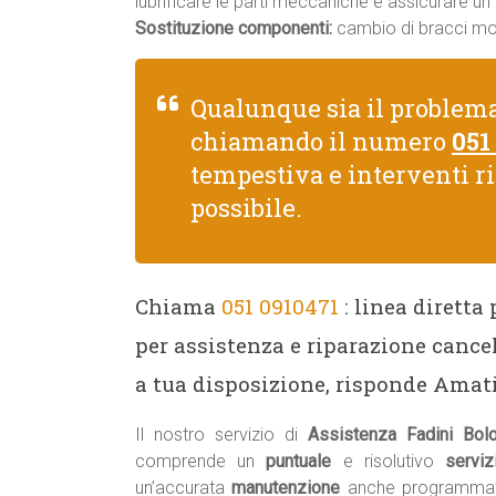
lubrificare le parti meccaniche e assicurare u
Sostituzione componenti:
cambio di bracci moto
Qualunque sia il problema
chiamando il numero
051
tempestiva e interventi r
possibile.
Chiama
051 0910471
: linea diretta
per assistenza e riparazione cance
a tua disposizione, risponde Amati
Il nostro servizio di
Assistenza Fadini Bo
comprende un
puntuale
e risolutivo
serviz
un’accurata
manutenzione
anche programmat