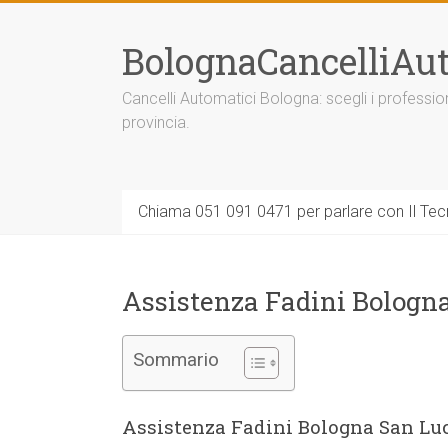
Vai
al
BolognaCancelliAut
contenuto
Cancelli Automatici Bologna: scegli i professi
provincia.
Chiama 051 091 0471 per parlare con Il Tecn
Assistenza Fadini Bologn
Sommario
Assistenza Fadini Bologna San Lu