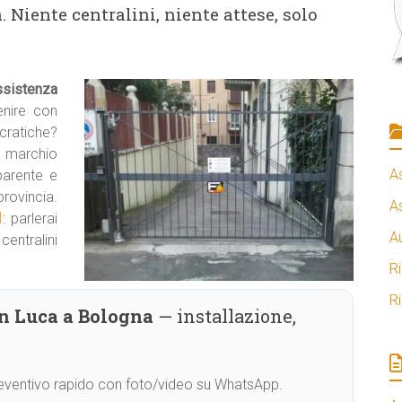
 Niente centralini, niente attese, solo
sistenza
enire con
ratiche?
 marchio
A
parente e
rovincia.
A
1
: parlerai
A
centralini
R
R
n Luca a Bologna
— installazione,
Preventivo rapido con foto/video su WhatsApp.