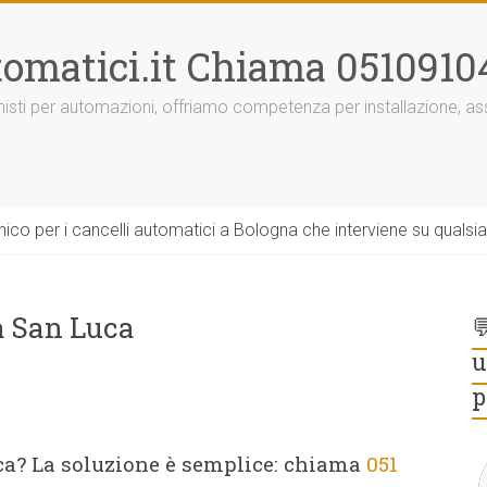
omatici.it Chiama 0510910
onisti per automazioni, offriamo competenza per installazione, 
ico per i cancelli automatici a Bologna che interviene su qualsi
a San Luca

u
p
ca? La soluzione è semplice: chiama
051