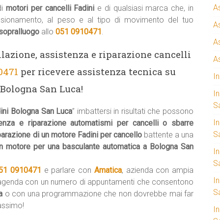
A
di
motori per cancelli Fadini
e di qualsiasi marca che, in
nsionamento, al peso e al tipo di movimento del tuo
A
sopralluogo
allo
051 0910471
.
A
llazione, assistenza e riparazione cancelli
A
0471
per ricevere assistenza tecnica su
I
 Bologna San Luca!
I
S
ini Bologna San Luca
” imbattersi in risultati che possono
I
enza e riparazione automatismi per cancelli o sbarre
Sa
parazione di un motore Fadini per cancello
battente a una
un motore per una basculante automatica a Bologna San
I
S
51 0910471
e parlare con
Amatica
, azienda con ampia
I
’agenda con un numero di appuntamenti che consentono
S
ca
o con una programmazione che non dovrebbe mai far
massimo!
I