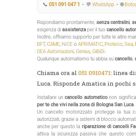
📞
051 091 047 1
• 💬
WhatsApp
• 🌐
Bolog
Rispondiamo prontamente,
senza centralini
,
s
esigenza di
assistenza
per il tuo
cancello auto
Inoltre, offriamo supporto per tutte le altre ma
BFT
,
CAME
,
NICE
o
APRIMATIC
,
Proteco
,
Sea
,
DEA Automazioni
,
Genius
,
GiBiDi
.
Qualunque automatismo tu abbia su
cancello
,
Chiama ora al
051 0910471
: linea 
Luca. Risponde Amatica in pochi sq
Installare un
cancello automatico
non signifi
per te che vivi nella zona di Bologna San Luca
.
Un cancello motorizzato protegge la tua
autorizzati, grazie a sistemi di blocco automa
anche per questo la
riparazione di cancelli F
attiva la sicurezza passiva che questo co