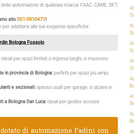
i delle automazioni di qualsiasi marca: FAAC, CAME, BFT,
A
S
iamo allo
051 0910471
!
A
i per adattarsi alle tue esigenze specifiche:
S
rdin Bologna Fossolo
A
S
:
ideali per spazi limitati o ingressi lunghi, si muovono
A
S
te in provincia di Bologna:
perfetti per spazi più ampi,
A
B
anti e sezionali:
spesso usati per garage, si alzano e
A
ti a Bologna San Luca:
ideali per gestire accessi
B
A
B
 dotato di automazione Fadini con
A