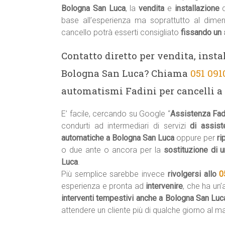
Bologna San Luca
, la
vendita
e
installazione
base all’esperienza ma soprattutto al dime
cancello potrà esserti consigliato
fissando un 
Contatto diretto per vendita, insta
Bologna San Luca? Chiama
051 091
automatismi Fadini per cancelli a
E’ facile, cercando su Google “
Assistenza Fad
condurti ad intermediari di servizi
di assist
automatiche a Bologna San Luca
oppure per
ri
o due ante o ancora per la
sostituzione di 
Luca
.
Più semplice sarebbe invece
rivolgersi allo
0
esperienza e pronta ad
intervenire
, che ha un
interventi tempestivi anche a Bologna San Lu
attendere un cliente più di qualche giorno al 