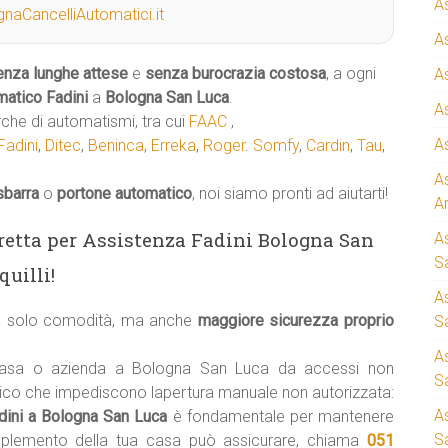
A
naCancelliAutomatici.it
A
enza lunghe attese
e
senza burocrazia costosa
, a ogni
A
matico
Fadini
a
Bologna San Luca
.
A
rche di automatismi, tra cui
FAAC
,
A
Fadini
,
Ditec
,
Beninca
,
Erreka
,
Roger
.
Somfy
,
Cardin
,
Tau
,
A
sbarra
o
portone automatico
, noi siamo pronti ad aiutarti!
A
diretta per Assistenza Fadini Bologna San
A
S
uilli!
A
ca solo comodità, ma anche
maggiore sicurezza proprio
Sa
A
 casa o azienda a Bologna San Luca da accessi non
S
tico che impediscono lapertura manuale non autorizzata:
A
adini a Bologna San Luca
è fondamentale per mantenere
S
mplemento della tua casa può assicurare, chiama
051