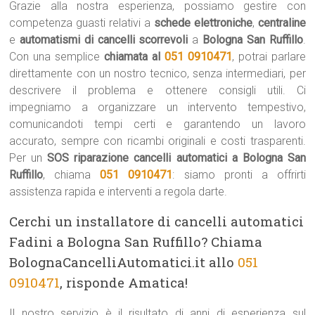
Grazie alla nostra esperienza, possiamo gestire con
competenza guasti relativi a
schede elettroniche
,
centraline
e
automatismi di cancelli scorrevoli
a
Bologna San Ruffillo
.
Con una semplice
chiamata al
051 0910471
, potrai parlare
direttamente con un nostro tecnico, senza intermediari, per
descrivere il problema e ottenere consigli utili. Ci
impegniamo a organizzare un intervento tempestivo,
comunicandoti tempi certi e garantendo un lavoro
accurato, sempre con ricambi originali e costi trasparenti.
Per un
SOS riparazione cancelli automatici a Bologna San
Ruffillo
, chiama
051 0910471
: siamo pronti a offrirti
assistenza rapida e interventi a regola darte.
Cerchi un installatore di cancelli automatici
Fadini a Bologna San Ruffillo? Chiama
BolognaCancelliAutomatici.it allo
051
0910471
, risponde Amatica!
Il nostro servizio è il risultato di anni di esperienza sul