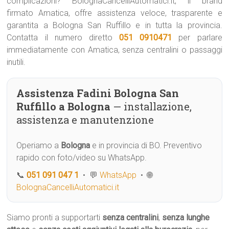
complicazioni? BolognaCancelliAutomatici.it, il brand
firmato Amatica, offre assistenza veloce, trasparente e
garantita a Bologna San Ruffillo e in tutta la provincia.
Contatta il numero diretto
051 0910471
per parlare
immediatamente con Amatica, senza centralini o passaggi
inutili.
Assistenza Fadini Bologna San
Ruffillo a Bologna
— installazione,
assistenza e manutenzione
Operiamo a
Bologna
e in provincia di BO. Preventivo
rapido con foto/video su WhatsApp.
📞
051 091 047 1
• 💬
WhatsApp
• 🌐
BolognaCancelliAutomatici.it
Siamo pronti a supportarti
senza centralini
,
senza lunghe