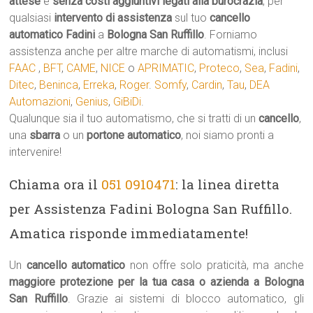
attese
e
senza costi aggiuntivi legati alla burocrazia
, per
qualsiasi
intervento di assistenza
sul tuo
cancello
automatico
Fadini
a
Bologna San Ruffillo
. Forniamo
assistenza anche per altre marche di automatismi, inclusi
FAAC
,
BFT
,
CAME
,
NICE
o
APRIMATIC
,
Proteco
,
Sea
,
Fadini
,
Ditec
,
Beninca
,
Erreka
,
Roger
.
Somfy
,
Cardin
,
Tau
,
DEA
Automazioni
,
Genius
,
GiBiDi
.
Qualunque sia il tuo automatismo, che si tratti di un
cancello
,
una
sbarra
o un
portone automatico
, noi siamo pronti a
intervenire!
Chiama ora il
051 0910471
: la linea diretta
per Assistenza Fadini Bologna San Ruffillo.
Amatica risponde immediatamente!
Un
cancello automatico
non offre solo praticità, ma anche
maggiore protezione per la tua casa o azienda a Bologna
San Ruffillo
. Grazie ai sistemi di blocco automatico, gli