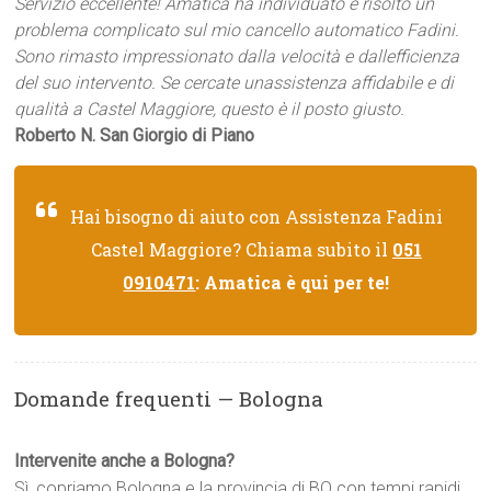
Servizio eccellente! Amatica ha individuato e risolto un
problema complicato sul mio cancello automatico Fadini.
Sono rimasto impressionato dalla velocità e dallefficienza
del suo intervento. Se cercate unassistenza affidabile e di
qualità a Castel Maggiore, questo è il posto giusto.
Roberto N. San Giorgio di Piano
Hai bisogno di aiuto con Assistenza Fadini
Castel Maggiore? Chiama subito il
051
0910471
: Amatica è qui per te!
Domande frequenti — Bologna
Intervenite anche a Bologna?
Sì, copriamo Bologna e la provincia di BO con tempi rapidi.