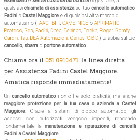
estenuanti
e
senza costosa burocrazia
di gestione, a
qualsiasi
chiamata di assistenza
sul tuo
cancello automatico
Fadini
a
Castel Maggiore
e di qualsiasi altra marca di
automatismo (
FAAC
,
BFT
,
CAME
,
NICE
o
APRIMATIC
,
Proteco
,
Sea
,
Fadini
,
Ditec
,
Beninca
,
Erreka
,
Roger
.
Somfy
,
Cardin
,
Tau
,
DEA Automazioni
,
Genius
,
GiBiDi
) tu abbia sul tuo
cancello
,
sbarra
o
portone automatico
.
Chiama ora il
051 0910471
: la linea diretta
per Assistenza Fadini Castel Maggiore.
Amatica risponde immediatamente!
Un
cancello automatico
non offre solo praticità, ma anche
maggiore protezione per la tua casa o azienda a Castel
Maggiore
. Grazie ai sistemi di blocco automatico, gli
accessi non autorizzati vengono impediti, rendendo
fondamentale la
manutenzione e riparazione di cancelli
Fadini a Castel Maggiore
.