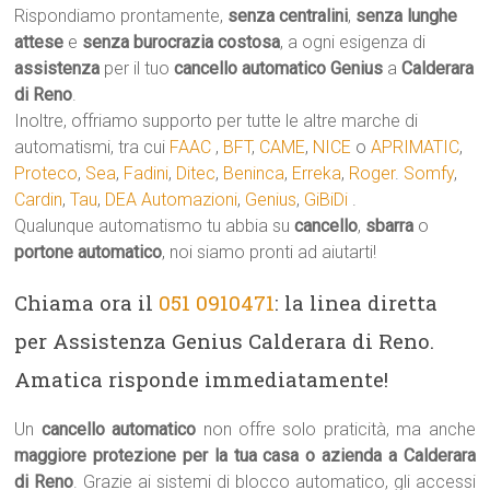
Rispondiamo prontamente,
senza centralini
,
senza lunghe
attese
e
senza burocrazia costosa
, a ogni esigenza di
assistenza
per il tuo
cancello automatico
Genius
a
Calderara
di Reno
.
Inoltre, offriamo supporto per tutte le altre marche di
automatismi, tra cui
FAAC
,
BFT
,
CAME
,
NICE
o
APRIMATIC
,
Proteco
,
Sea
,
Fadini
,
Ditec
,
Beninca
,
Erreka
,
Roger
.
Somfy
,
Cardin
,
Tau
,
DEA Automazioni
,
Genius
,
GiBiDi
.
Qualunque automatismo tu abbia su
cancello
,
sbarra
o
portone automatico
, noi siamo pronti ad aiutarti!
Chiama ora il
051 0910471
: la linea diretta
per Assistenza Genius Calderara di Reno.
Amatica risponde immediatamente!
Un
cancello automatico
non offre solo praticità, ma anche
maggiore protezione per la tua casa o azienda a Calderara
di Reno
. Grazie ai sistemi di blocco automatico, gli accessi