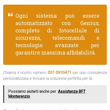
Ogni sistema può essere
automatizzato con Genius,
completo di fotocellule di
sicurezza, telecomandi e
tecnologie avanzate per
garantire massima affidabilità.
Chiama il nostro numero
051 0910471
per una consulenza
personalizzata e trovare la soluzione perfetta per te.
Possiamo aiutarti anche per
Assistenza BFT
Monterenzio