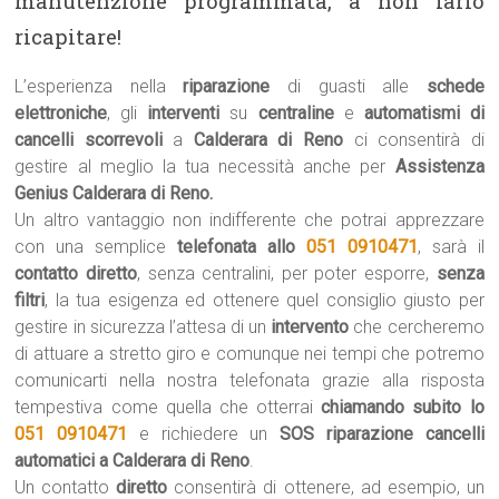
manutenzione programmata, a non farlo
ricapitare!
L’esperienza nella
riparazione
di guasti alle
schede
elettroniche
, gli
interventi
su
centraline
e
automatismi di
cancelli scorrevoli
a
Calderara di Reno
ci consentirà di
gestire al meglio la tua necessità anche per
Assistenza
Genius Calderara di Reno.
Un altro vantaggio non indifferente che potrai apprezzare
con una semplice
telefonata allo
051 0910471
, sarà il
contatto diretto
, senza centralini, per poter esporre,
senza
filtri
, la tua esigenza ed ottenere quel consiglio giusto per
gestire in sicurezza l’attesa di un
intervento
che cercheremo
di attuare a stretto giro e comunque nei tempi che potremo
comunicarti nella nostra telefonata grazie alla risposta
tempestiva come quella che otterrai
chiamando subito lo
051 0910471
e richiedere un
SOS riparazione cancelli
automatici a Calderara di Reno
.
Un contatto
diretto
consentirà di ottenere, ad esempio, un