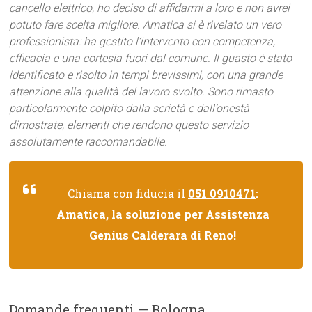
cancello elettrico, ho deciso di affidarmi a loro e non avrei
potuto fare scelta migliore. Amatica si è rivelato un vero
professionista: ha gestito l’intervento con competenza,
efficacia e una cortesia fuori dal comune. Il guasto è stato
identificato e risolto in tempi brevissimi, con una grande
attenzione alla qualità del lavoro svolto. Sono rimasto
particolarmente colpito dalla serietà e dall’onestà
dimostrate, elementi che rendono questo servizio
assolutamente raccomandabile.
Chiama con fiducia il
051 0910471
:
Amatica, la soluzione per Assistenza
Genius Calderara di Reno!
Domande frequenti — Bologna