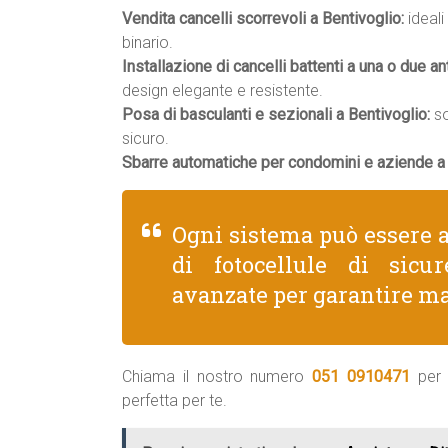
Vendita cancelli scorrevoli a Bentivoglio:
ideali
binario.
Installazione di cancelli battenti a una o due an
design elegante e resistente.
Posa di basculanti e sezionali a Bentivoglio:
so
sicuro.
Sbarre automatiche per condomini e aziende a 
Ogni sistema può essere a
di fotocellule di sicu
avanzate per garantire ma
Chiama il nostro numero
051 0910471
per 
perfetta per te.