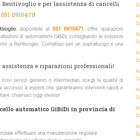
 Bentivoglio e per lassistenza di cancelli
S
l
051 0910471
!
A
Sa
ivoglio
, disponibile al
051 0910471
, offre riparazioni
A
lazioni di automatismi GiBiDi, consigliando le soluzioni
S
ente a Bentivoglio. Contattaci per un sopralluogo e una
A
S
 assistenza e riparazioni professionali!
A
S
” trovi servizi generici o intermediari, scegli la qualità di
ai accesso a esperti che garantiranno interventi rapidi e
A
sitare, chiamaci oggi stesso!
S
cello automatico GiBiDi in provincia di
A
S
A
enziale effettuare una manutenzione regolare.
S