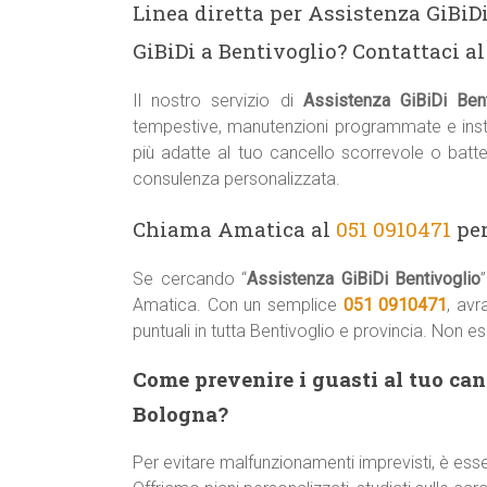
Linea diretta per Assistenza GiBiDi
GiBiDi a Bentivoglio? Contattaci a
Il nostro servizio di
Assistenza GiBiDi Bent
tempestive, manutenzioni programmate e instal
più adatte al tuo cancello scorrevole o batt
consulenza personalizzata.
Chiama Amatica al
051 0910471
per
Se cercando “
Assistenza GiBiDi Bentivoglio
Amatica. Con un semplice
051 0910471
, avr
puntuali in tutta Bentivoglio e provincia. Non e
Come prevenire i guasti al tuo can
Bologna?
Per evitare malfunzionamenti imprevisti, è ess