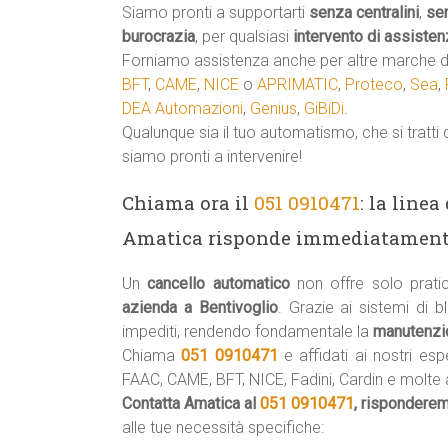
Siamo pronti a supportarti
senza centralini
,
se
burocrazia
, per qualsiasi
intervento di assisten
Forniamo assistenza anche per altre marche di
BFT
,
CAME
,
NICE
o
APRIMATIC
,
Proteco
,
Sea
,
DEA Automazioni
,
Genius
,
GiBiDi
.
Qualunque sia il tuo automatismo, che si tratti 
siamo pronti a intervenire!
Chiama ora il
051 0910471
: la line
Amatica risponde immediatament
Un
cancello automatico
non offre solo prati
azienda a Bentivoglio
. Grazie ai sistemi di 
impediti, rendendo fondamentale la
manutenzio
Chiama
051 0910471
e affidati ai nostri esp
FAAC, CAME, BFT, NICE, Fadini, Cardin e molte a
Contatta Amatica al
051 0910471
, rispondere
alle tue necessità specifiche: