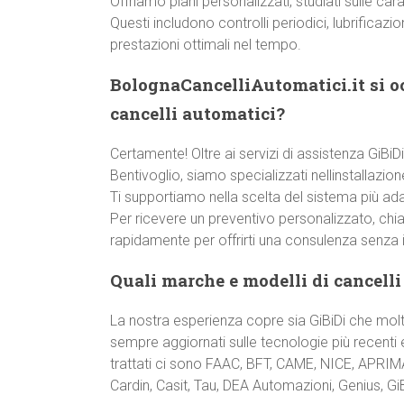
Offriamo piani personalizzati, studiati sulle car
Questi includono controlli periodici, lubrificazi
prestazioni ottimali nel tempo.
BolognaCancelliAutomatici.it si o
cancelli automatici?
Certamente! Oltre ai servizi di assistenza GiBiD
Bentivoglio, siamo specializzati nellinstallazio
Ti supportiamo nella scelta del sistema più ada
Per ricevere un preventivo personalizzato, chi
rapidamente per offrirti una consulenza senza
Quali marche e modelli di cancelli
La nostra esperienza copre sia GiBiDi che molt
sempre aggiornati sulle tecnologie più recenti e
trattati ci sono FAAC, BFT, CAME, NICE, APRIMA
Cardin, Casit, Tau, DEA Automazioni, Genius, GiBi