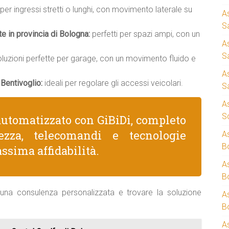
 per ingressi stretti o lunghi, con movimento laterale su
A
S
te in provincia di Bologna:
perfetti per spazi ampi, con un
A
S
luzioni perfette per garage, con un movimento fluido e
A
Bentivoglio:
ideali per regolare gli accessi veicolari.
S
A
S
utomatizzato con GiBiDi, completo
rezza, telecomandi e tecnologie
A
B
ssima affidabilità.
A
B
una consulenza personalizzata e trovare la soluzione
A
B
A