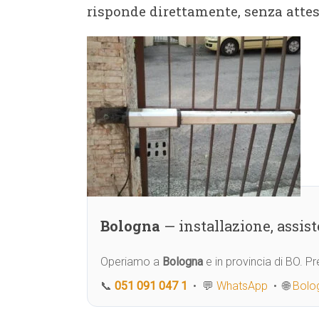
risponde direttamente, senza attese
Bologna
— installazione, assi
Operiamo a
Bologna
e in provincia di BO. 
📞
051 091 047 1
• 💬
WhatsApp
• 🌐
Bolog