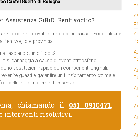
ec Castel Guelfo di Bologna
B
A
r Assistenza GiBiDi Bentivoglio?
B
tare problemi dovuti a molteplici cause. Ecco alcune
A
a Bentivoglio e provincia:
B
A
a, lasciandoti in difficoltà.
B
 o si danneggia a causa di eventi atmosferici.
iedono sostituzioni rapide con componenti originali.
A
 prevenire guasti e garantire un funzionamento ottimale.
B
otocellule o altri elementi essenziali.
A
B
lema, chiamando il
051 0910471
,
A
e interventi risolutivi.
A
A
A