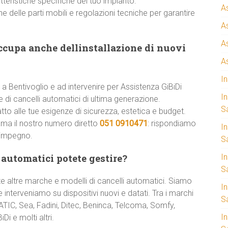
atteristiche specifiche del tuo impianto.
A
one delle parti mobili e regolazioni tecniche per garantire
A
A
ccupa anche dellinstallazione di nuovi
A
I
i a Bentivoglio e ad intervenire per Assistenza GiBiDi
I
ne di cancelli automatici di ultima generazione.
S
tto alle tue esigenze di sicurezza, estetica e budget.
ama il nostro numero diretto
051 0910471
: rispondiamo
I
 impegno.
Sa
 automatici potete gestire?
I
S
e altre marche e modelli di cancelli automatici. Siamo
I
 interveniamo su dispositivi nuovi e datati. Tra i marchi
S
TIC, Sea, Fadini, Ditec, Beninca, Telcoma, Somfy,
I
Di e molti altri.