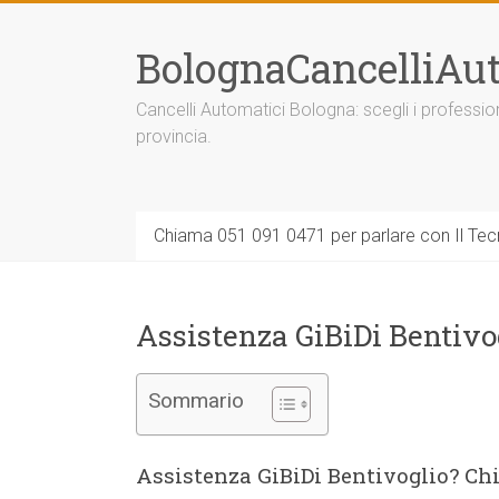
Vai
al
BolognaCancelliAut
contenuto
Cancelli Automatici Bologna: scegli i professi
provincia.
Chiama 051 091 0471 per parlare con Il Tecn
Assistenza GiBiDi Bentivo
Sommario
Assistenza GiBiDi Bentivoglio? C