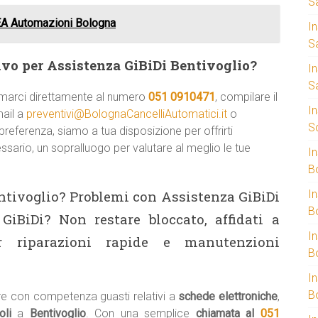
S
A Automazioni Bologna
I
S
vo per Assistenza GiBiDi Bentivoglio?
I
S
amarci direttamente al numero
051 0910471
, compilare il
I
mail a
preventivi@BolognaCancelliAutomatici.it
o
S
referenza, siamo a tua disposizione per offrirti
ssario, un sopralluogo per valutare al meglio le tue
I
B
ntivoglio? Problemi con Assistenza GiBiDi
I
B
GiBiDi? Non restare bloccato, affidati a
I
per riparazioni rapide e manutenzioni
B
I
B
re con competenza guasti relativi a
schede elettroniche
,
oli
a
Bentivoglio
. Con una semplice
chiamata al
051