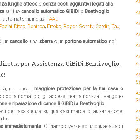
A
nza lunghe attese
e
senza costi aggiuntivi legati alla
za
sul tuo
cancello automatico
GiBiDi
a
Bentivoglio
.
A
 automatismi, inclusi
FAAC
,
A
Fadini
,
Ditec
,
Beninca
,
Erreka
,
Roger
.
Somfy
,
Cardin
,
Tau
,
A
di un
cancello
, una
sbarra
o un
portone automatico
, noi
A
A
a diretta per Assistenza GiBiDi Bentivoglio.
A
e!
A
S
cità, ma anche
maggiore protezione per la tua casa o
A
blocco automatico, gli accessi non autorizzati vengono
Sa
ne e riparazione di cancelli GiBiDi a Bentivoglio
.
erti per lassistenza su qualsiasi marca di automazione:
A
ltre.
S
mo immediatamente!
Offriamo diverse soluzioni, adattabili
A
S