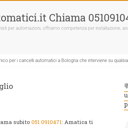
omatici.it Chiama 0510910
onisti per automazioni, offriamo competenza per installazione, 
ico per i cancelli automatici a Bologna che interviene su qualsi
glio

u
p
hiama subito
051 0910471
: Amatica ti