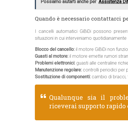
Possiamo aiutarti anche per
Assistenza Dit
Quando è necessario contattarci pe
I cancelli automatici GiBiDi possono presen
situazioni in cui interveniamo quotidianamente 
Blocco del cancello:
il motore GiBiDi non funzion
Guasti al motore:
il motore emette rumori strani
Problemi elettronici:
guasti alle centraline rich
Manutenzione regolare:
controlli periodici per
Sostituzione di componenti:
cambio di bracci, f
Qualunque sia il prob
riceverai supporto rapido 