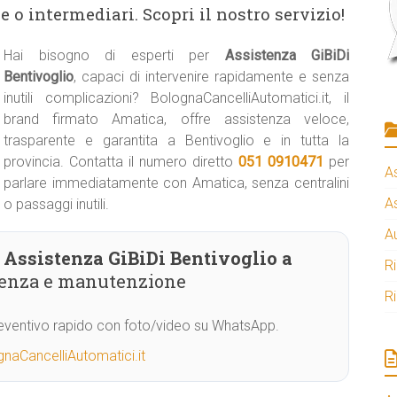
 o intermediari. Scopri il nostro servizio!
Hai bisogno di esperti per
Assistenza GiBiDi
Bentivoglio
, capaci di intervenire rapidamente e senza
inutili complicazioni? BolognaCancelliAutomatici.it, il
brand firmato Amatica, offre assistenza veloce,
trasparente e garantita a Bentivoglio e in tutta la
provincia. Contatta il numero diretto
051 0910471
per
A
parlare immediatamente con Amatica, senza centralini
A
o passaggi inutili.
A
Assistenza GiBiDi Bentivoglio a
R
stenza e manutenzione
R
Preventivo rapido con foto/video su WhatsApp.
naCancelliAutomatici.it