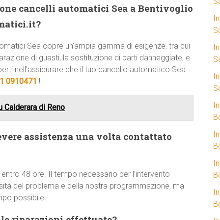
S
zione cancelli automatici Sea a Bentivoglio
I
atici.it?
S
automatici Sea copre un’ampia gamma di esigenze, tra cui
I
arazione di guasti, la sostituzione di parti danneggiate, e
S
erti nell’assicurare che il tuo cancello automatico Sea
I
1 0910471
!
S
I
 Calderara di Reno
B
I
evere assistenza una volta contattato
B
I
 entro 48 ore. Il tempo necessario per l’intervento
B
ssità del problema e della nostra programmazione, ma
I
mpo possibile.
B
e riparazioni effettuate?