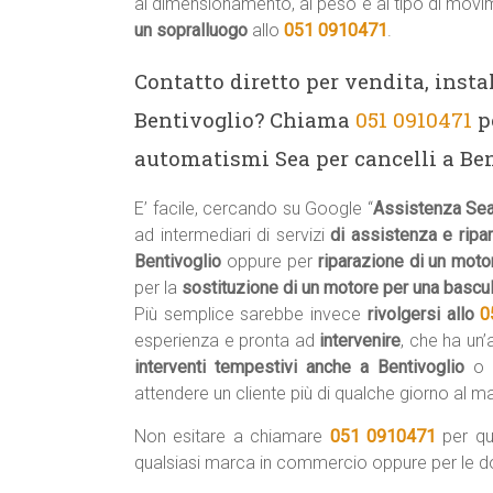
al dimensionamento, al peso e al tipo di movim
un sopralluogo
allo
051 0910471
.
Contatto diretto per vendita, insta
Bentivoglio? Chiama
051 0910471
pe
automatismi Sea per cancelli a Ben
E’ facile, cercando su Google “
Assistenza Sea
ad intermediari di servizi
di assistenza e ripa
Bentivoglio
oppure per
riparazione di un moto
per la
sostituzione di un motore per una bascu
Più semplice sarebbe invece
rivolgersi allo
0
esperienza e pronta ad
intervenire
, che ha un
interventi tempestivi anche a Bentivoglio
o 
attendere un cliente più di qualche giorno al 
Non esitare a chiamare
051 0910471
per qu
qualsiasi marca in commercio oppure per le 