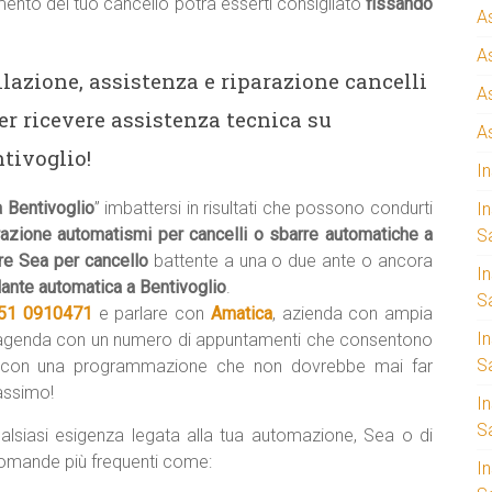
ento del tuo cancello potrà esserti consigliato
fissando
A
A
llazione, assistenza e riparazione cancelli
A
r ricevere assistenza tecnica su
A
tivoglio!
I
 Bentivoglio
” imbattersi in risultati che possono condurti
I
razione automatismi per cancelli o sbarre automatiche a
S
re Sea per cancello
battente a una o due ante o ancora
I
lante automatica a Bentivoglio
.
Sa
51 0910471
e parlare con
Amatica
, azienda con ampia
I
’agenda con un numero di appuntamenti che consentono
S
con una programmazione che non dovrebbe mai far
massimo!
I
S
alsiasi esigenza legata alla tua automazione, Sea o di
domande più frequenti come:
I