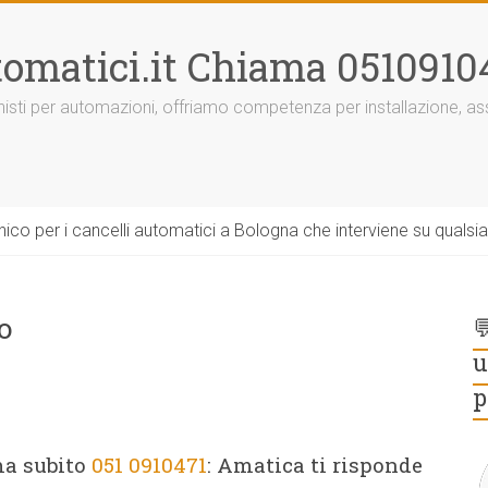
omatici.it Chiama 0510910
onisti per automazioni, offriamo competenza per installazione, 
ico per i cancelli automatici a Bologna che interviene su qualsi
o

u
p
ma subito
051 0910471
: Amatica ti risponde