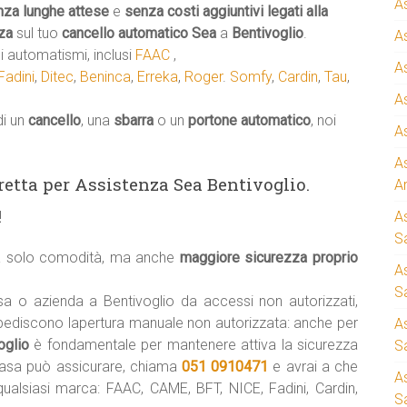
A
nza lunghe attese
e
senza costi aggiuntivi legati alla
za
sul tuo
cancello automatico
Sea
a
Bentivoglio
.
A
 automatismi, inclusi
FAAC
,
A
Fadini
,
Ditec
,
Beninca
,
Erreka
,
Roger
.
Somfy
,
Cardin
,
Tau
,
A
di un
cancello
, una
sbarra
o un
portone automatico
, noi
A
A
iretta per Assistenza Sea Bentivoglio.
A
!
A
S
ca solo comodità, ma anche
maggiore sicurezza proprio
A
Sa
a o azienda a Bentivoglio da accessi non autorizzati,
pediscono lapertura manuale non autorizzata: anche per
A
oglio
è fondamentale per mantenere attiva la sicurezza
S
asa può assicurare, chiama
051 0910471
e avrai a che
A
qualsiasi marca: FAAC, CAME, BFT, NICE, Fadini, Cardin,
S