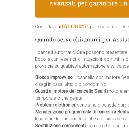
avanzati per garantire un
Contattaci al
051 0910471
per scoprire quale s
Quando serve chiamarci per Assist
I cancelli automatici Sea possono presentare 
Ecco alcuni esempi di situazioni comuni in cu
provincia su qualsiasi automazione e su cancell
Blocco improvviso:
il cancello con motore Sea 
disagi in casa, ufficio o condominio.
Guasti al motore del cancello Sea:
il motore em
temporale o una gelata.
Problemi elettronici:
centraline o schede danneg
Manutenzione programmata di cancelli a Bentiv
lubrificare le parti meccaniche e assicurare u
Sostituzione componenti:
cambio di bracci moto