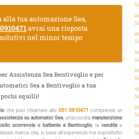
S
A
 alla tua automazione Sea,
Sa
 0910471
avrai una risposta
A
isolutivi nel minor tempo
S
A
S
A
 per Assistenza Sea Bentivoglio e per
S
automatici Sea a Bentivoglio a tua
A
pochi squilli!
S
A
lio
che puoi chiamare allo
051 0910471
comprende un
S
 assistenza su automatici Sea
, un’accurata
manutenzione
cello scorrevole o battente a Bentivoglio
, la
vendita
e
A
alsiasi marca che, in base all’esperienza ma soprattutto
S