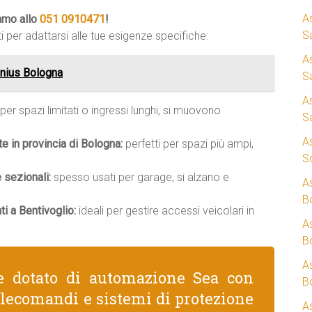
A
iamo allo
051 0910471
!
S
i per adattarsi alle tue esigenze specifiche:
A
nius Bologna
S
A
 per spazi limitati o ingressi lunghi, si muovono
S
A
te in provincia di Bologna:
perfetti per spazi più ampi,
S
 sezionali:
spesso usati per garage, si alzano e
A
B
i a Bentivoglio:
ideali per gestire accessi veicolari in
A
B
A
e dotato di automazione Sea con
B
telecomandi e sistemi di protezione
A