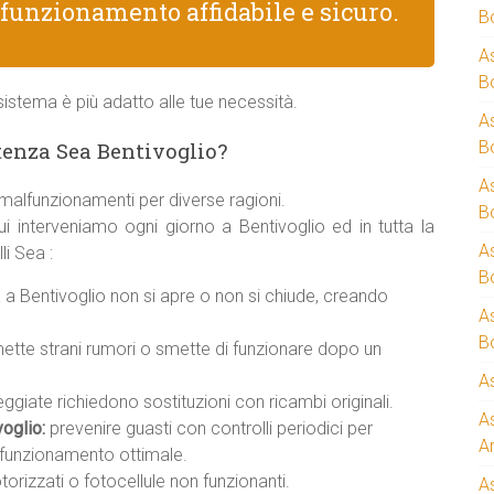
 funzionamento affidabile e sicuro.
B
A
B
istema è più adatto alle tue necessità.
A
enza Sea Bentivoglio?
B
A
malfunzionamenti per diverse ragioni.
B
i interveniamo ogni giorno a Bentivoglio ed in tutta la
A
i Sea :
B
a Bentivoglio non si apre o non si chiude, creando
A
B
ette strani rumori o smette di funzionare dopo un
A
giate richiedono sostituzioni con ricambi originali.
A
oglio:
prevenire guasti con controlli periodici per
A
n funzionamento ottimale.
rizzati o fotocellule non funzionanti.
A