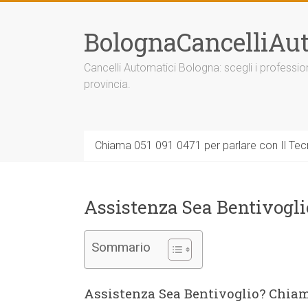
Vai
al
BolognaCancelliAut
contenuto
Cancelli Automatici Bologna: scegli i professi
provincia.
Chiama 051 091 0471 per parlare con Il Tecn
Assistenza Sea Bentivogli
Sommario
Assistenza Sea Bentivoglio? Chia