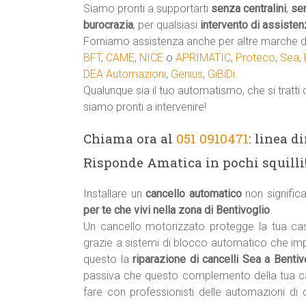
Siamo pronti a supportarti
senza centralini
,
se
burocrazia
, per qualsiasi
intervento di assisten
Forniamo assistenza anche per altre marche di
BFT
,
CAME
,
NICE
o
APRIMATIC
,
Proteco
,
Sea
,
DEA Automazioni
,
Genius
,
GiBiDi
.
Qualunque sia il tuo automatismo, che si tratti 
siamo pronti a intervenire!
Chiama ora al
051 0910471
: linea d
Risponde Amatica in pochi squilli
Installare un
cancello automatico
non signifi
per te che vivi nella zona di Bentivoglio
.
Un cancello motorizzato protegge la tua cas
grazie a sistemi di blocco automatico che im
questo la
riparazione di cancelli Sea a Bentiv
passiva che questo complemento della tua c
fare con professionisti delle automazioni di 