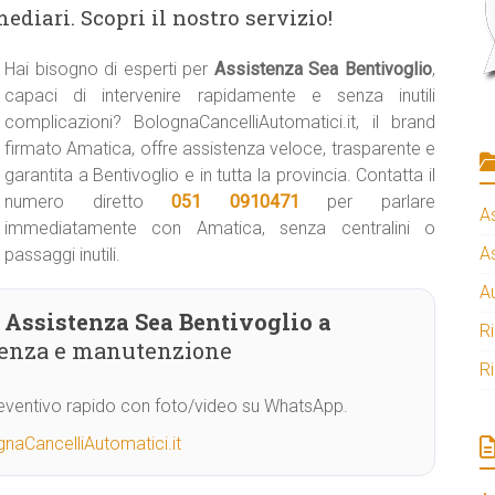
ediari. Scopri il nostro servizio!
Hai bisogno di esperti per
Assistenza Sea Bentivoglio
,
capaci di intervenire rapidamente e senza inutili
complicazioni? BolognaCancelliAutomatici.it, il brand
firmato Amatica, offre assistenza veloce, trasparente e
garantita a Bentivoglio e in tutta la provincia. Contatta il
numero diretto
051 0910471
per parlare
A
immediatamente con Amatica, senza centralini o
A
passaggi inutili.
A
Assistenza Sea Bentivoglio a
R
stenza e manutenzione
R
Preventivo rapido con foto/video su WhatsApp.
naCancelliAutomatici.it