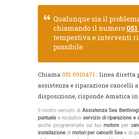
Qualunque sia il problema
chiamando il numero
051
tempestiva e interventi r
possibile.
Chiama
051 0910471
: linea diretta
assistenza e riparazione cancelli 
disposizione, risponde Amatica in 
Il nostro servizio di
Assistenza Sea Bentivog
puntuale
e risolutivo
servizio di riparazione e
anche programmata sul tuo
motore
per
can
installazione
di
motori per cancelli Sea
e di qu