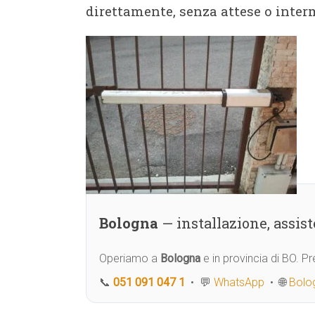
direttamente, senza attese o interm
Bologna
— installazione, assi
Operiamo a
Bologna
e in provincia di BO. 
📞
051 091 047 1
• 💬
WhatsApp
• 🌐
Bolog