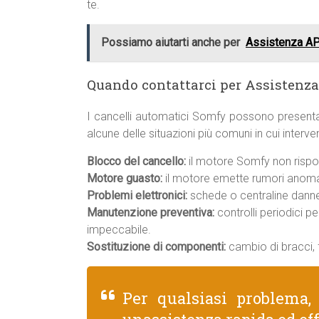
te.
Possiamo aiutarti anche per
Assistenza AP
Quando contattarci per Assistenz
I cancelli automatici Somfy possono presenta
alcune delle situazioni più comuni in cui inter
Blocco del cancello:
il motore Somfy non rispo
Motore guasto:
il motore emette rumori anomal
Problemi elettronici:
schede o centraline danneg
Manutenzione preventiva:
controlli periodici p
impeccabile.
Sostituzione di componenti:
cambio di bracci, f
Per qualsiasi problema