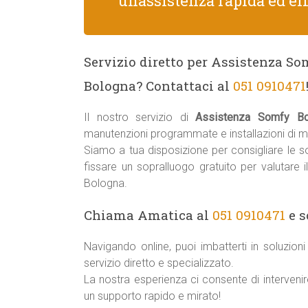
unassistenza rapida ed eff
Servizio diretto per Assistenza So
Bologna? Contattaci al
051 0910471
Il nostro servizio di
Assistenza Somfy Bo
manutenzioni programmate e installazioni di 
Siamo a tua disposizione per consigliare le sol
fissare un sopralluogo gratuito per valutare 
Bologna.
Chiama Amatica al
051 0910471
e s
Navigando online, puoi imbatterti in soluzio
servizio diretto e specializzato.
La nostra esperienza ci consente di interveni
un supporto rapido e mirato!