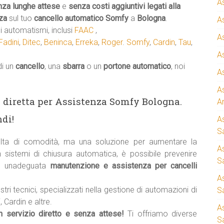
A
nza lunghe attese
e
senza costi aggiuntivi legati alla
za
sul tuo
cancello automatico
Somfy
a
Bologna
.
A
 automatismi, inclusi
FAAC
,
A
Fadini
,
Ditec
,
Beninca
,
Erreka
,
Roger
.
Somfy
,
Cardin
,
Tau
,
A
di un
cancello
, una
sbarra
o un
portone automatico
, noi
A
A
ea diretta per Assistenza Somfy Bologna.
A
di!
A
S
ta di comodità, ma una soluzione per aumentare la
A
 sistemi di chiusura automatica, è possibile prevenire
Sa
e unadeguata
manutenzione e assistenza per cancelli
A
stri tecnici, specializzati nella gestione di automazioni di
S
 Cardin e altre.
A
un servizio diretto e senza attese!
Ti offriamo diverse
S