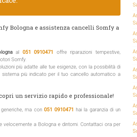
icace.
S
A
Sa
mfy Bologna e assistenza cancelli Somfy a
A
!
S
A
logna
al
051 0910471
offre riparazioni tempestive,
S
motori Somfy.
uzioni più adatte alle tue esigenze, con la possibilità di
A
il sistema più indicato per il tuo cancello automatico a
S
A
copri un servizio rapido e professionale!
S
A
ni generiche, ma con
051 0910471
hai la garanzia di un
S
A
re velocemente a Bologna e dintorni. Contattaci ora per
S