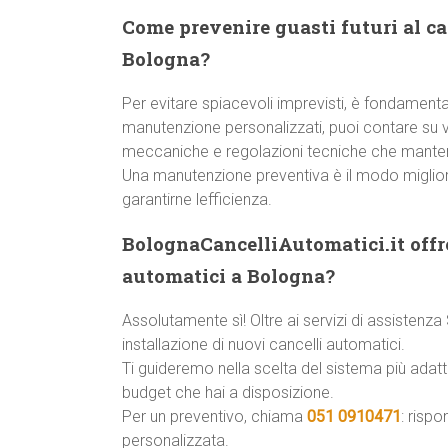
Come prevenire guasti futuri al c
Bologna?
Per evitare spiacevoli imprevisti, è fondamentale
manutenzione personalizzati, puoi contare su ver
meccaniche e regolazioni tecniche che manteng
Una manutenzione preventiva è il modo miglior
garantirne lefficienza.
BolognaCancelliAutomatici.it offre
automatici a Bologna?
Assolutamente sì! Oltre ai servizi di assisten
installazione di nuovi cancelli automatici.
Ti guideremo nella scelta del sistema più adatto
budget che hai a disposizione.
Per un preventivo, chiama
051 0910471
: risp
personalizzata.