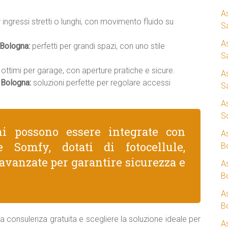
A
r ingressi stretti o lunghi, con movimento fluido su
S
A
 Bologna:
perfetti per grandi spazi, con uno stile
S
ottimi per garage, con aperture pratiche e sicure.
A
 Bologna:
soluzioni perfette per regolare accessi
S
A
S
ni possono essere integrate con
A
 Somfy, dotati di fotocellule,
B
avanzate per garantire sicurezza e
A
B
A
B
a consulenza gratuita e scegliere la soluzione ideale per
A