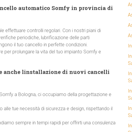
A
ancello automatico Somfy in provincia di
A
A
 effettuare controlli regolari. Con i nostri piani di
A
ifiche periodiche, lubrificazione delle parti
ono il tuo cancello in perfette condizioni.
I
e per prolungare la vita del tuo impianto Somfy e
I
S
 anche linstallazione di nuovi cancelli
I
Sa
I
za Somfy a Bologna, ci occupiamo della progettazione e
S
I
 alle tue necessità di sicurezza e design, rispettando il
S
ondiamo sempre in tempi rapidi per offrirti una consulenza
I