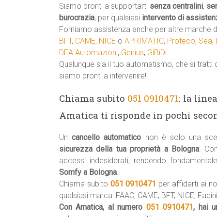
Siamo pronti a supportarti
senza centralini
,
se
burocrazia
, per qualsiasi
intervento di assisten
Forniamo assistenza anche per altre marche di
BFT
,
CAME
,
NICE
o
APRIMATIC
,
Proteco
,
Sea
,
DEA Automazioni
,
Genius
,
GiBiDi
.
Qualunque sia il tuo automatismo, che si tratti 
siamo pronti a intervenire!
Chiama subito
051 0910471
: la lin
Amatica ti risponde in pochi secon
Un
cancello automatico
non è solo una scel
sicurezza della tua proprietà a Bologna
. Con
accessi indesiderati, rendendo fondamental
Somfy a Bologna
.
Chiama subito
051 0910471
per affidarti ai no
qualsiasi marca: FAAC, CAME, BFT, NICE, Fadini,
Con Amatica, al numero
051 0910471
, hai 