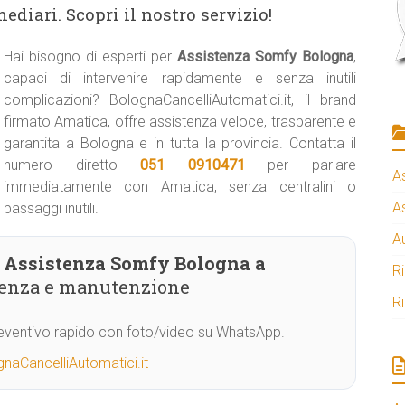
ediari. Scopri il nostro servizio!
Hai bisogno di esperti per
Assistenza Somfy Bologna
,
capaci di intervenire rapidamente e senza inutili
complicazioni? BolognaCancelliAutomatici.it, il brand
firmato Amatica, offre assistenza veloce, trasparente e
garantita a Bologna e in tutta la provincia. Contatta il
numero diretto
051 0910471
per parlare
A
immediatamente con Amatica, senza centralini o
A
passaggi inutili.
A
Assistenza Somfy Bologna a
R
stenza e manutenzione
R
Preventivo rapido con foto/video su WhatsApp.
naCancelliAutomatici.it