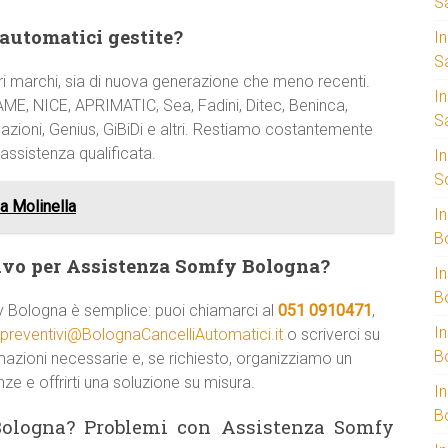
S
 automatici gestite?
I
S
ri marchi, sia di nuova generazione che meno recenti.
I
AME, NICE, APRIMATIC, Sea, Fadini, Ditec, Beninca,
S
zioni, Genius, GiBiDi e altri. Restiamo costantemente
 assistenza qualificata.
I
S
a Molinella
I
B
ivo per Assistenza Somfy Bologna?
I
B
y Bologna è semplice: puoi chiamarci al
051 0910471
,
I
preventivi@BolognaCancelliAutomatici.it
o scriverci su
B
rmazioni necessarie e, se richiesto, organizziamo un
ze e offrirti una soluzione su misura.
I
B
Bologna? Problemi con Assistenza Somfy