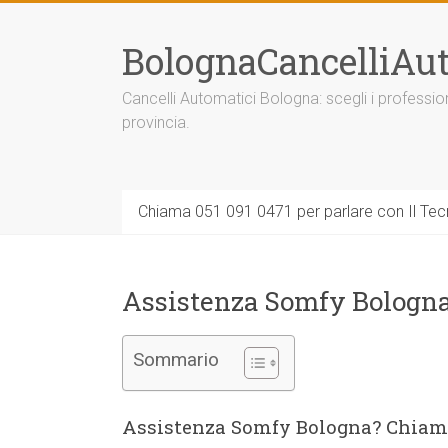
Vai
al
BolognaCancelliAut
contenuto
Cancelli Automatici Bologna: scegli i professi
provincia.
Chiama 051 091 0471 per parlare con Il Tecn
Assistenza Somfy Bologn
Sommario
Assistenza Somfy Bologna? Chiam