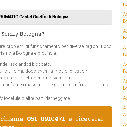
B
A
RIMATIC Castel Guelfo di Bologna
B
A
a Somfy Bologna?
B
re problemi di funzionamento per diverse ragioni. Ecco
A
veniamo a Bologna e provincia:
B
nde, lasciandoti bloccato.
A
i o si ferma dopo eventi atmosferici estremi.
B
giate che richiedono interventi mirati.
A
er lubrificare i meccanismi e garantire un funzionamento
B
A
otocellule o altre parti danneggiate.
A
A
, chiama
051 0910471
e riceverai
A