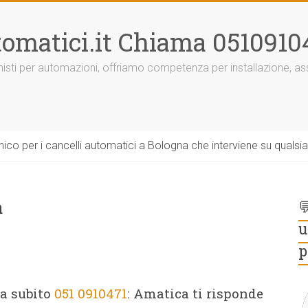
omatici.it Chiama 0510910
onisti per automazioni, offriamo competenza per installazione, 
ico per i cancelli automatici a Bologna che interviene su qualsi
a

u
p
a subito
051 0910471
: Amatica ti risponde