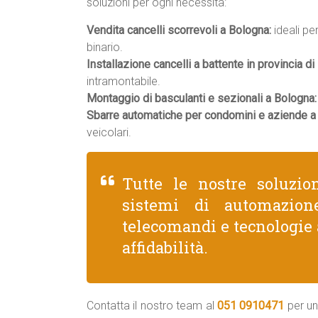
soluzioni per ogni necessità:
Vendita cancelli scorrevoli a Bologna:
ideali pe
binario.
Installazione cancelli a battente in provincia di
intramontabile.
Montaggio di basculanti e sezionali a Bologna:
Sbarre automatiche per condomini e aziende a
veicolari.
Tutte le nostre soluzio
sistemi di automazione
telecomandi e tecnologie 
affidabilità.
Contatta il nostro team al
051 0910471
per un