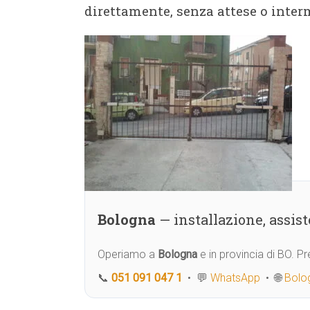
direttamente, senza attese o interm
Bologna
— installazione, assi
Operiamo a
Bologna
e in provincia di BO. 
📞
051 091 047 1
• 💬
WhatsApp
• 🌐
Bolog