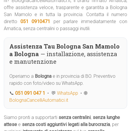
ni? BolognaCancelliAutomatici.it, il brand firmato Amatica,
offre assistenza veloce, trasparente e garantita a Bologna
San Mamolo e in tutta la provincia. Contatta il numero
diretto
051 0910471
per parlare immediatamente con
Amatica, senza centralini o passaggi inutili.
Assistenza Tau Bologna San Mamolo
a Bologna
— installazione, assistenza
e manutenzione
Operiamo a
Bologna
e in provincia di BO. Preventivo
rapido con foto/video su WhatsApp.
📞
051 091 047 1
• 💬
WhatsApp
• 🌐
BolognaCancelliAutomatici.it
Siamo pronti a supportarti
senza centralini
,
senza lunghe
attese
e
senza costi aggiuntivi legati alla burocrazia
, per