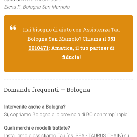
Elena F., Bologna San Mamolo
Hai bisogno di aiuto con Assistenza Tau
Bologna San Mamolo? Chiama il
051
0910471
: Amatica, il tuo partner di
fiducia!
Domande frequenti — Bologna
Intervenite anche a Bologna?
Sì, copriamo Bologna e la provincia di BO con tempi rapidi.
Quali marchi e modelli trattate?
Installiamo e assistiamo Tau (es. SEA - TAURUS CHAIN) su