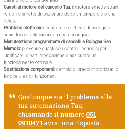
casa, ufficio o condominio.
Guasti al motore del cancello Tau:
il motore emette strani
rumori o smette di funzionare dopo un temporale o una
gelata.
Problemi elettronici:
centraline o schede danneggiate
richiedono sostituzioni con ricambi originali.
Manutenzione programmata di cancelli a Bologna San
Mamolo:
prevenire guasti con controlli periodici per
lubrificare le parti meccaniche e assicurare un
funzionamento ottimale.
Sostituzione componenti:
cambio di bracci motorizzati o
fotocellule non funzionanti.
Qualunque sia il problema alla
tua automazione Tau,
chiamando il numero
051
0910471
avrai una risposta