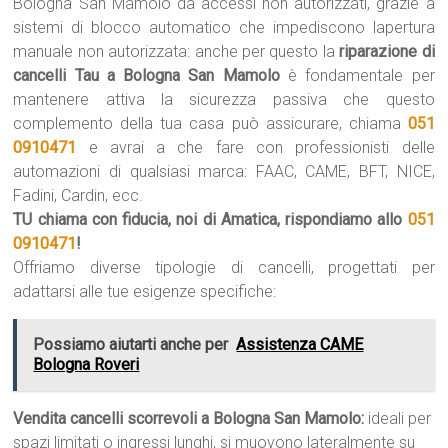
Bologna San Mamolo da accessi non autorizzati, grazie a
sistemi di blocco automatico che impediscono lapertura
manuale non autorizzata: anche per questo la
riparazione di
cancelli Tau a Bologna San Mamolo
è fondamentale per
mantenere attiva la sicurezza passiva che questo
complemento della tua casa può assicurare, chiama
051
0910471
e avrai a che fare con professionisti delle
automazioni di qualsiasi marca: FAAC, CAME, BFT, NICE,
Fadini, Cardin, ecc.
TU chiama con fiducia, noi di Amatica, rispondiamo allo
051
0910471
!
Offriamo diverse tipologie di cancelli, progettati per
adattarsi alle tue esigenze specifiche:
Possiamo aiutarti anche per
Assistenza CAME
Bologna Roveri
Vendita cancelli scorrevoli a Bologna San Mamolo:
ideali per
spazi limitati o ingressi lunghi, si muovono lateralmente su