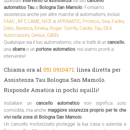
qualsiasi
intervento di assistenza
sul tuo
cancello
automatico
Tau
a
Bologna San Mamolo
. Forniamo
assistenza anche per altre marche di automatismi, inclusi
FAAC
,
BFT
,
CAME
,
NICE
o
APRIMATIC
,
Proteco
,
Sea
,
Fadini
,
Ditec
,
Beninca
,
Erreka
,
Roger
.
Somfy
,
Cardin
,
Tau
,
DEA
Automazioni
,
Genius
,
GiBiDi
.
Qualunque sia il tuo automatismo, che si tratti di un
cancello
,
una
sbarra
o un
portone automatico
, noi siamo pronti a
intervenire!
Chiama ora al
051 0910471
: linea diretta per
Assistenza Tau Bologna San Mamolo.
Risponde Amatica in pochi squilli!
Installare un
cancello automatico
non significa solo
comodità, ma anche
maggiore sicurezza proprio per te che
vivi nella zona di Bologna San Mamolo
.
Un cancello motorizzato protegge la tua casa o azienda a