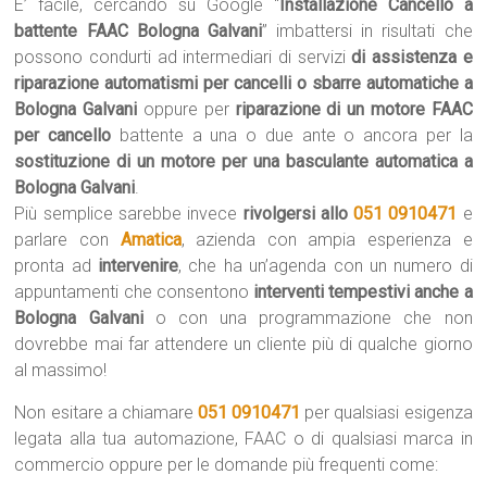
E’ facile, cercando su Google “
Installazione Cancello a
battente FAAC Bologna Galvani
” imbattersi in risultati che
possono condurti ad intermediari di servizi
di assistenza e
riparazione automatismi per cancelli o sbarre automatiche a
Bologna Galvani
oppure per
riparazione di un motore FAAC
per cancello
battente a una o due ante o ancora per la
sostituzione di un motore per una basculante automatica a
Bologna Galvani
.
Più semplice sarebbe invece
rivolgersi allo
051 0910471
e
parlare con
Amatica
, azienda con ampia esperienza e
pronta ad
intervenire
, che ha un’agenda con un numero di
appuntamenti che consentono
interventi tempestivi anche a
Bologna Galvani
o con una programmazione che non
dovrebbe mai far attendere un cliente più di qualche giorno
al massimo!
Non esitare a chiamare
051 0910471
per qualsiasi esigenza
legata alla tua automazione, FAAC o di qualsiasi marca in
commercio oppure per le domande più frequenti come: