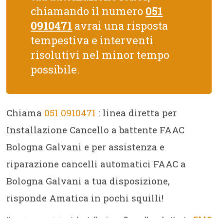
chiamando il numero
051
0910471
avrai una risposta
tempestiva e interventi
risolutivi nel minor tempo
possibile.
Chiama
051 0910471
: linea diretta per
Installazione Cancello a battente FAAC
Bologna Galvani e per assistenza e
riparazione cancelli automatici FAAC a
Bologna Galvani a tua disposizione,
risponde Amatica in pochi squilli!