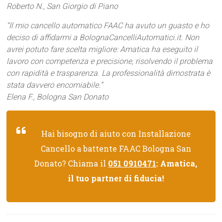
Roberto N., San Giorgio di Piano
“Il mio cancello automatico FAAC ha avuto un guasto e ho
deciso di affidarmi a BolognaCancelliAutomatici.it. Non
avrei potuto fare scelta migliore: Amatica ha eseguito il
lavoro con competenza e precisione, risolvendo il problema
con rapidità e trasparenza. La professionalità dimostrata è
stata davvero encomiabile.”
Elena F., Bologna San Donato
Hai bisogno di aiuto con Installazione
Cancello a battente FAAC Bologna San
Donato? Chiama il
051 0910471
: Amatica,
il tuo partner di fiducia!