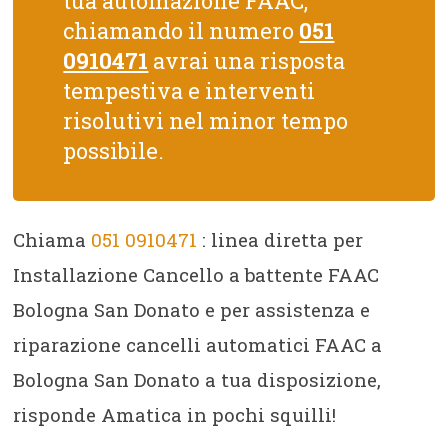
tua automazione FAAC,
chiamando il numero
051
0910471
avrai una risposta
tempestiva e interventi
risolutivi nel minor tempo
possibile.
Chiama
051 0910471
: linea diretta per
Installazione Cancello a battente FAAC
Bologna San Donato e per assistenza e
riparazione cancelli automatici FAAC a
Bologna San Donato a tua disposizione,
risponde Amatica in pochi squilli!