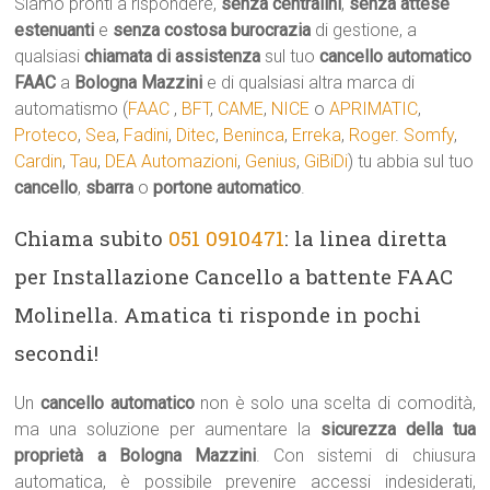
Siamo pronti a rispondere,
senza centralini
,
senza attese
estenuanti
e
senza costosa burocrazia
di gestione, a
qualsiasi
chiamata di assistenza
sul tuo
cancello automatico
FAAC
a
Bologna Mazzini
e di qualsiasi altra marca di
automatismo (
FAAC
,
BFT
,
CAME
,
NICE
o
APRIMATIC
,
Proteco
,
Sea
,
Fadini
,
Ditec
,
Beninca
,
Erreka
,
Roger
.
Somfy
,
Cardin
,
Tau
,
DEA Automazioni
,
Genius
,
GiBiDi
) tu abbia sul tuo
cancello
,
sbarra
o
portone automatico
.
Chiama subito
051 0910471
: la linea diretta
per Installazione Cancello a battente FAAC
Molinella. Amatica ti risponde in pochi
secondi!
Un
cancello automatico
non è solo una scelta di comodità,
ma una soluzione per aumentare la
sicurezza della tua
proprietà a Bologna Mazzini
. Con sistemi di chiusura
automatica, è possibile prevenire accessi indesiderati,