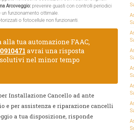
S
na Arcoveggio:
prevenire guasti con controlli periodici
re un funzionamento ottimale.
A
rizzati o fotocellule non funzionanti.
Sa
A
S
a alla tua automazione FAAC,
 0910471
avrai una risposta
A
S
isolutivi nel minor tempo
A
S
A
S
 per Installazione Cancello ad ante
A
 e per assistenza e riparazione cancelli
S
gio a tua disposizione, risponde
A
S