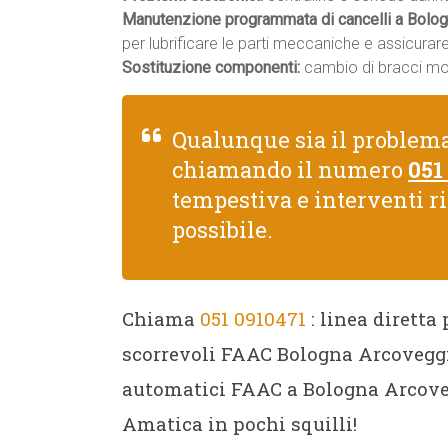
Manutenzione programmata di cancelli a Bolog
per lubrificare le parti meccaniche e assicura
Sostituzione componenti:
cambio di bracci moto
Qualunque sia il problem
chiamando il numero
051
tempestiva e interventi r
possibile.
Chiama
051 0910471
: linea diretta
scorrevoli FAAC Bologna Arcoveggio
automatici FAAC a Bologna Arcoveg
Amatica in pochi squilli!