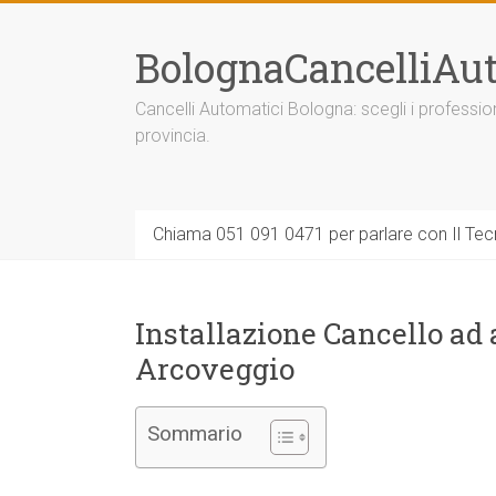
Vai
al
BolognaCancelliAut
contenuto
Cancelli Automatici Bologna: scegli i professi
provincia.
Chiama 051 091 0471 per parlare con Il Tecn
Installazione Cancello ad
Arcoveggio
Sommario