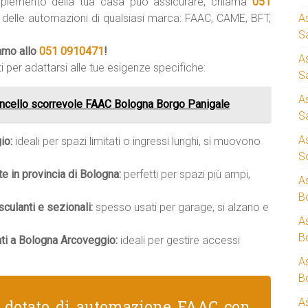
mplemento della tua casa può assicurare, chiama
051
i delle automazioni di qualsiasi marca: FAAC, CAME, BFT,
A
S
iamo allo
051 0910471
!
A
i per adattarsi alle tue esigenze specifiche:
S
A
ncello scorrevole FAAC Bologna Borgo Panigale
S
A
io:
ideali per spazi limitati o ingressi lunghi, si muovono
S
te in provincia di Bologna:
perfetti per spazi più ampi,
A
B
ulanti e sezionali:
spesso usati per garage, si alzano e
A
B
ti a Bologna Arcoveggio:
ideali per gestire accessi
A
B
A
e dotato di automazione FAAC con