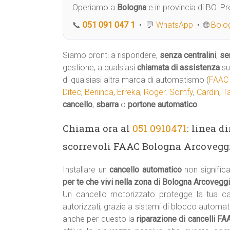
Operiamo a
Bologna
e in provincia di BO. 
📞
051 091 047 1
• 💬
WhatsApp
• 🌐
Bolog
Siamo pronti a rispondere,
senza centralini
,
se
gestione, a qualsiasi
chiamata di assistenza
su
di qualsiasi altra marca di automatismo (
FAAC
Ditec
,
Beninca
,
Erreka
,
Roger
.
Somfy
,
Cardin
,
T
cancello
,
sbarra
o
portone automatico
.
Chiama ora al
051 0910471
: linea d
scorrevoli FAAC Bologna Arcoveggi
Installare un
cancello automatico
non signifi
per te che vivi nella zona di Bologna Arcovegg
Un cancello motorizzato protegge la tua 
autorizzati, grazie a sistemi di blocco automa
anche per questo la
riparazione di cancelli F