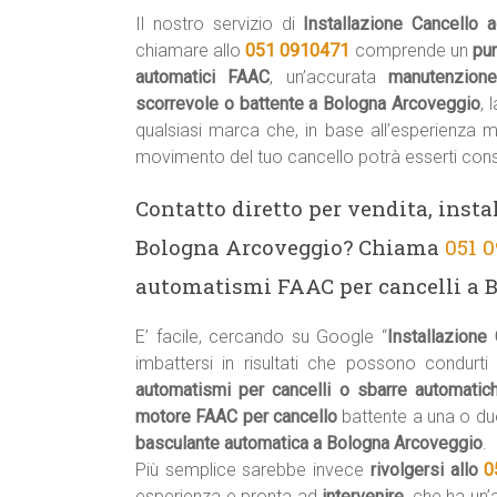
Il nostro servizio di
Installazione Cancello 
chiamare allo
051 0910471
comprende un
pu
automatici FAAC
, un’accurata
manutenzion
scorrevole o battente a Bologna Arcoveggio
, 
qualsiasi marca che, in base all’esperienza 
movimento del tuo cancello potrà esserti cons
Contatto diretto per vendita, insta
Bologna Arcoveggio? Chiama
051 
automatismi FAAC per cancelli a 
E’ facile, cercando su Google “
Installazione
imbattersi in risultati che possono condurti
automatismi per cancelli o sbarre automati
motore FAAC per cancello
battente a una o du
basculante automatica a Bologna Arcoveggio
.
Più semplice sarebbe invece
rivolgersi allo
0
esperienza e pronta ad
intervenire
, che ha un