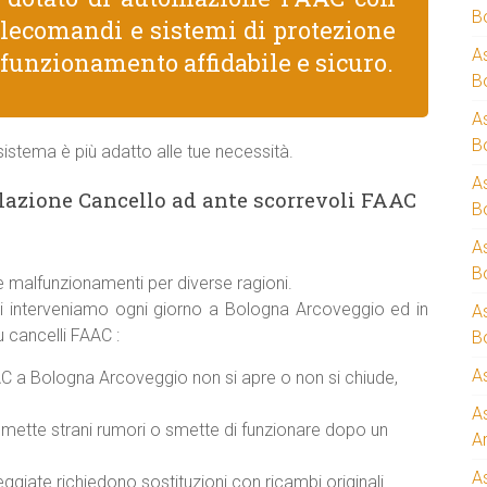
B
telecomandi e sistemi di protezione
A
 funzionamento affidabile e sicuro.
B
A
B
istema è più adatto alle tue necessità.
A
lazione Cancello ad ante scorrevoli FAAC
B
A
B
 malfunzionamenti per diverse ragioni.
ui interveniamo ogni giorno a Bologna Arcoveggio ed in
A
u cancelli FAAC :
B
A
C a Bologna Arcoveggio non si apre o non si chiude,
A
mette strani rumori o smette di funzionare dopo un
A
A
giate richiedono sostituzioni con ricambi originali.