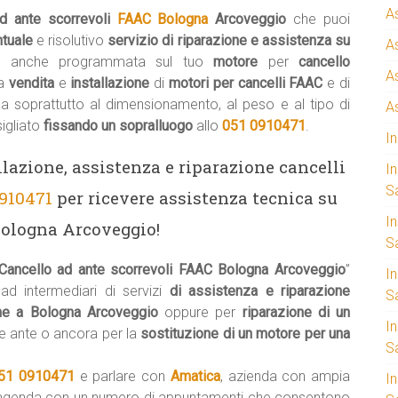
A
ad ante scorrevoli
FAAC Bologna
Arcoveggio
che puoi
ntuale
e risolutivo
servizio di riparazione e assistenza su
A
e
anche programmata sul tuo
motore
per
cancello
A
la
vendita
e
installazione
di
motori per cancelli FAAC
e di
ma soprattutto al dimensionamento, al peso e al tipo di
A
igliato
fissando un sopralluogo
allo
051 0910471
.
I
llazione, assistenza e riparazione cancelli
I
S
0910471
per ricevere assistenza tecnica su
I
Bologna Arcoveggio!
Sa
 Cancello ad ante scorrevoli FAAC Bologna Arcoveggio
”
I
 ad intermediari di servizi
di assistenza e riparazione
S
che a Bologna Arcoveggio
oppure per
riparazione di un
I
e ante o ancora per la
sostituzione di un motore per una
S
51 0910471
e parlare con
Amatica
, azienda con ampia
I
’agenda con un numero di appuntamenti che consentono