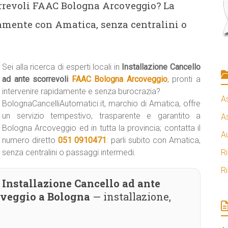
orrevoli FAAC Bologna Arcoveggio? La
tamente con Amatica, senza centralini o
Sei alla ricerca di esperti locali in
Installazione Cancello
ad ante scorrevoli
FAAC Bologna Arcoveggio
, pronti a
intervenire rapidamente e senza burocrazia?
A
BolognaCancelliAutomatici.it, marchio di Amatica, offre
un servizio tempestivo, trasparente e garantito a
A
Bologna Arcoveggio ed in tutta la provincia; contatta il
A
numero diretto
051 0910471
: parli subito con Amatica,
senza centralini o passaggi intermedi.
R
R
Installazione Cancello ad ante
oveggio a Bologna
— installazione,