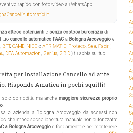
A
Preventivo rapido con foto/video su WhatsApp.
A
naCancelliAutomatici.it
A
nza attese estenuanti
e
senza costosa burocrazia
di
A
l tuo
cancello automatico
FAAC
a
Bologna Arcoveggio
e
A
,
BFT
,
CAME
,
NICE
o
APRIMATIC
,
Proteco
,
Sea
,
Fadini
,
au
,
DEA Automazioni
,
Genius
,
GiBiDi
) tu abbia sul tuo
A
A
A
iretta per Installazione Cancello ad ante
S
o. Risponde Amatica in pochi squilli!
A
Sa
ca solo comodità, ma anche
maggiore sicurezza proprio
io
.
A
casa o azienda a Bologna Arcoveggio da accessi non
S
tico che impediscono lapertura manuale non autorizzata:
A
AAC a Bologna Arcoveggio
è fondamentale per mantenere
S