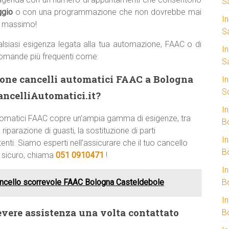
S
ggio
o con una programmazione che non dovrebbe mai
I
al massimo!
S
lsiasi esigenza legata alla tua automazione, FAAC o di
I
domande più frequenti come:
S
zione cancelli automatici FAAC a Bologna
I
S
ncelliAutomatici.it?
I
 automatici FAAC copre un’ampia gamma di esigenze, tra
B
riparazione di guasti, la sostituzione di parti
I
enti. Siamo esperti nell’assicurare che il tuo cancello
B
e sicuro, chiama
051 0910471
!
I
ncello scorrevole FAAC Bologna Casteldebole
B
I
evere assistenza una volta contattato
B