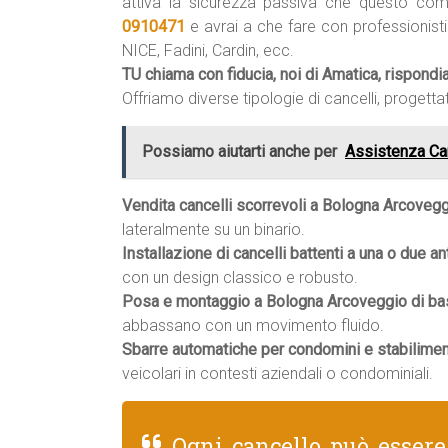
attiva la sicurezza passiva che questo co
0910471
e avrai a che fare con professionist
NICE, Fadini, Cardin, ecc.
TU chiama con fiducia, noi di Amatica, rispond
Offriamo diverse tipologie di cancelli, progettat
Possiamo aiutarti anche per
Assistenza Ca
Vendita cancelli scorrevoli a Bologna Arcovegg
lateralmente su un binario.
Installazione di cancelli battenti a una o due an
con un design classico e robusto.
Posa e montaggio a Bologna Arcoveggio di basc
abbassano con un movimento fluido.
Sbarre automatiche per condomini e stabilimen
veicolari in contesti aziendali o condominiali.
Ogni cancello può esser