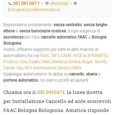
📞
051 091 047 1
• 💬
WhatsApp
• 🌐
BolognaCancelliAutomatici.it
Rispondiamo prontamente,
senza centralini
,
senza lunghe
attese
e
senza burocrazia costosa
, a ogni esigenza di
assistenza
per il tuo
cancello automatico
FAAC
a
Bologna
Bolognina
.
Inoltre, offriamo supporto per tutte le altre marche di
automatismi, tra cui
FAAC
,
BFT
,
CAME
,
NICE
o
APRIMATIC
,
Proteco
,
Sea
,
Fadini
,
Ditec
,
Beninca
,
Erreka
,
Roger
.
Somfy
,
Cardin
,
Tau
,
DEA Automazioni
,
Genius
,
GiBiDi
.
Qualunque automatismo tu abbia su
cancello
,
sbarra
o
portone automatico
, noi siamo pronti ad aiutarti!
Chiama ora il
051 0910471
: la linea diretta
per Installazione Cancello ad ante scorrevoli
FAAC Bologna Bolognina. Amatica risponde