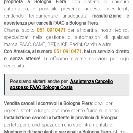
proprietà a Bologna Fiera
. Con sistemi di chiusura
automatica, è possibile prevenire accessi indesiderati,
rendendo fondamentale unadeguata
manutenzione e
assistenza per cancelli FAAC a Bologna Fiera
.
Chiama subito
051 0910471
per affidarti ai nostri tecnici,
specializzati nella gestione di automazioni di qualsiasi
marca: FAAC, CAME, BFT, NICE, Fadini, Cardin e altre.
Con Amatica, al numero
051 0910471
, hai un servizio diretto
e senza attese!
Ti offriamo diverse soluzioni per ogni
necessità:
Possiamo aiutarti anche per
Assistenza Cancello
sospeso FAAC Bologna Costa
Vendita cancelli scorrevoli a Bologna Fiera:
ideali per
ingressi stretti o lunghi, con movimento fluido su binario.
Installazione cancelli a battente in provincia di Bologna:
perfetti per grandi spazi, con uno stile intramontabile.
Montaggio di basculanti e sezionali a Bologna Fiera:
ottimi