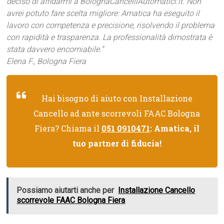
deciso di affidarmi a BolognaCancelliAutomatici.it. Non
avrei potuto fare scelta migliore: Amatica ha eseguito il
lavoro con competenza e precisione, risolvendo il problema
con rapidità e trasparenza. La professionalità dimostrata è
stata davvero encomiabile.”
Elena F., Bologna Fiera
Hai bisogno di aiuto con Installazione
Cancello ad ante scorrevoli FAAC Bologna
Fiera? Chiama il
051 0910471
: Amatica, il
tuo partner di fiducia!
Possiamo aiutarti anche per
Installazione Cancello
scorrevole FAAC Bologna Fiera