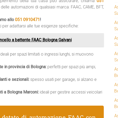
mplemento della tua casa può assicurare, chiama
051
i delle automazioni di qualsiasi marca: FAAC, CAME, BFT,
A
S
iamo allo
051 0910471
!
A
i per adattarsi alle tue esigenze specifiche:
S
A
cello a battente FAAC Bologna Galvani
S
A
ideali per spazi limitati o ingressi lunghi, si muovono
S
te in provincia di Bologna:
perfetti per spazi più ampi,
A
B
nti e sezionali:
spesso usati per garage, si alzano e
A
B
ti a Bologna Marconi:
ideali per gestire accessi veicolari
A
B
A
e dotato di automazione FAAC con