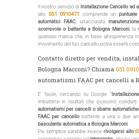
Il nostro servizio di
Installazione Cancello ad 
allo
051 0910471
comprende un
puntuale
automatici FAAC
, un’accurata
manutenzion
scorrevole o battente a Bologna Marconi
, la
qualsiasi marca che, in base all’esperienza 
movimento del tuo cancello potrà esserti cons
Contatto diretto per vendita, insta
Bologna Marconi? Chiama
051 091
automatismi FAAC per cancelli a 
E’ facile, cercando su Google “
Installazio
imbattersi in risultati che possono condurti
automatismi per cancelli o sbarre automatich
FAAC per cancello
battente a una o due an
basculante automatica a Bologna Marconi
.
Più semplice sarebbe invece
rivolgersi allo
0
esperienza e pronta ad
intervenire
, che ha un