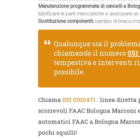
Manutenzione programmata di cancelli a Bolog
lubrificare le parti meccaniche e assicurare u
Sostituzione componenti:
cambio di bracci moto
Qualunque sia il problem
chiamando il numero
051
tempestiva e interventi r
possibile.
Chiama
051 0910471
: linea diretta
scorrevoli FAAC Bologna Marconi e 
automatici FAAC a Bologna Marconi
pochi squilli!