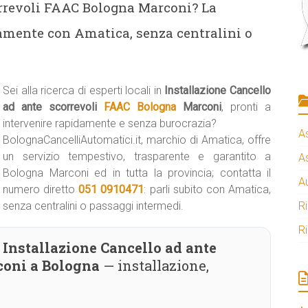
orrevoli FAAC Bologna Marconi? La
tamente con Amatica, senza centralini o
Sei alla ricerca di esperti locali in
Installazione Cancello
ad ante scorrevoli
FAAC Bologna
Marconi
, pronti a
intervenire rapidamente e senza burocrazia?
A
BolognaCancelliAutomatici.it, marchio di Amatica, offre
un servizio tempestivo, trasparente e garantito a
A
Bologna Marconi ed in tutta la provincia; contatta il
A
numero diretto
051 0910471
: parli subito con Amatica,
senza centralini o passaggi intermedi.
R
R
Installazione Cancello ad ante
coni a Bologna
— installazione,