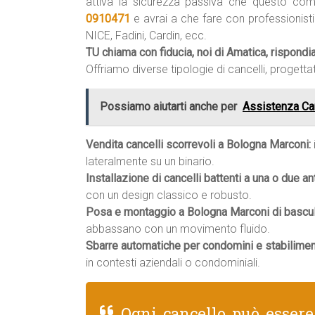
attiva la sicurezza passiva che questo co
0910471
e avrai a che fare con professionist
NICE, Fadini, Cardin, ecc.
TU chiama con fiducia, noi di Amatica, rispond
Offriamo diverse tipologie di cancelli, progettat
Possiamo aiutarti anche per
Assistenza Can
Vendita cancelli scorrevoli a Bologna Marconi:
lateralmente su un binario.
Installazione di cancelli battenti a una o due an
con un design classico e robusto.
Posa e montaggio a Bologna Marconi di bascula
abbassano con un movimento fluido.
Sbarre automatiche per condomini e stabilimen
in contesti aziendali o condominiali.
Ogni cancello può esser