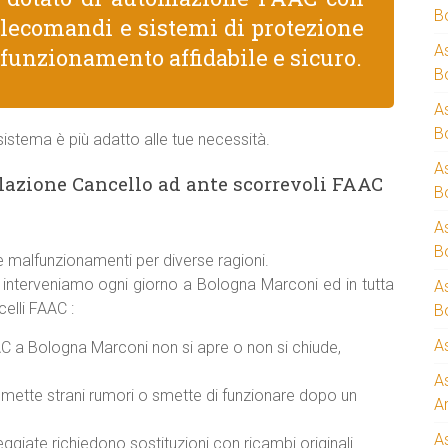
B
telecomandi e sistemi di protezione
A
 funzionamento affidabile e sicuro.
B
A
B
istema è più adatto alle tue necessità.
A
lazione Cancello ad ante scorrevoli FAAC
B
A
B
 malfunzionamenti per diverse ragioni.
i interveniamo ogni giorno a Bologna Marconi ed in tutta
A
elli FAAC :
B
A
C a Bologna Marconi non si apre o non si chiude,
A
mette strani rumori o smette di funzionare dopo un
A
A
giate richiedono sostituzioni con ricambi originali.