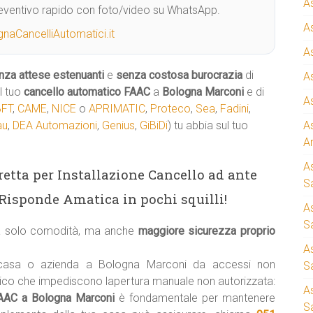
A
Preventivo rapido con foto/video su WhatsApp.
A
naCancelliAutomatici.it
A
nza attese estenuanti
e
senza costosa burocrazia
di
A
l tuo
cancello automatico
FAAC
a
Bologna Marconi
e di
A
BFT
,
CAME
,
NICE
o
APRIMATIC
,
Proteco
,
Sea
,
Fadini
,
au
,
DEA Automazioni
,
Genius
,
GiBiDi
) tu abbia sul tuo
A
A
A
iretta per Installazione Cancello ad ante
S
Risponde Amatica in pochi squilli!
A
Sa
ca solo comodità, ma anche
maggiore sicurezza proprio
A
 casa o azienda a Bologna Marconi da accessi non
S
tico che impediscono lapertura manuale non autorizzata:
A
 FAAC a Bologna Marconi
è fondamentale per mantenere
S