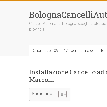
Vai
al
BolognaCancelliAut
contenuto
Cancelli Automatici Bologna: scegli i professi
provincia.
Chiama 051 091 0471 per parlare con Il Tecn
Installazione Cancello ad
Marconi
Sommario