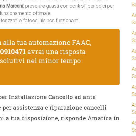
S
na Marconi:
prevenire guasti con controlli periodici per
n funzionamento ottimale.
A
rizzati o fotocellule non funzionanti.
Sa
A
S
a alla tua automazione FAAC,
 0910471
avrai una risposta
A
S
isolutivi nel minor tempo
A
S
A
S
 per Installazione Cancello ad ante
A
per assistenza e riparazione cancelli
S
 a tua disposizione, risponde Amatica in
A
S