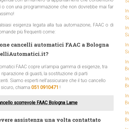
S
i
o con una programmazione che non dovrebbe mai far
I
massimo!
S
lsiasi esigenza legata alla tua automazione, FAAC o di
I
domande più frequenti come:
S
zione cancelli automatici FAAC a Bologna
I
S
lliAutomatici.it?
I
 automatici FAAC copre un’ampia gamma di esigenze, tra
B
riparazione di guasti, la sostituzione di parti
I
enti. Siamo esperti nell’assicurare che il tuo cancello
B
e sicuro, chiama
051 0910471
!
I
ancello scorrevole FAAC Bologna Lame
B
I
evere assistenza una volta contattato
B