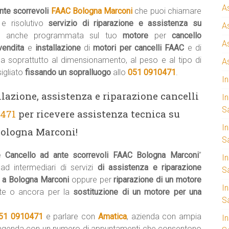
A
ante scorrevoli
FAAC Bologna Marconi
che puoi chiamare
e risolutivo
servizio di riparazione e assistenza su
A
e
anche programmata sul tuo
motore
per
cancello
A
vendita
e
installazione
di
motori per cancelli FAAC
e di
ma soprattutto al dimensionamento, al peso e al tipo di
A
igliato
fissando un sopralluogo
allo
051 0910471
.
I
llazione, assistenza e riparazione cancelli
I
S
0471
per ricevere assistenza tecnica su
I
Bologna Marconi!
Sa
ne Cancello ad ante scorrevoli FAAC Bologna Marconi
”
I
 ad intermediari di servizi
di assistenza e riparazione
S
e a Bologna Marconi
oppure per
riparazione di un motore
I
te o ancora per la
sostituzione di un motore per una
S
51 0910471
e parlare con
Amatica
, azienda con ampia
I
’agenda con un numero di appuntamenti che consentono