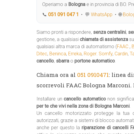
Operiamo a
Bologna
e in provincia di BO. 
📞
051 091 047 1
• 💬
WhatsApp
• 🌐
Bolog
Siamo pronti a rispondere,
senza centralini
,
se
gestione, a qualsiasi
chiamata di assistenza
su
qualsiasi altra marca di automatismo (
FAAC
,
Ditec
,
Beninca
,
Erreka
,
Roger
.
Somfy
,
Cardin
,
T
cancello
,
sbarra
o
portone automatico
.
Chiama ora al
051 0910471
: linea d
scorrevoli FAAC Bologna Marconi. 
Installare un
cancello automatico
non signifi
per te che vivi nella zona di Bologna Marconi
.
Un cancello motorizzato protegge la tua
autorizzati, grazie a sistemi di blocco automa
anche per questo la
riparazione di cancelli