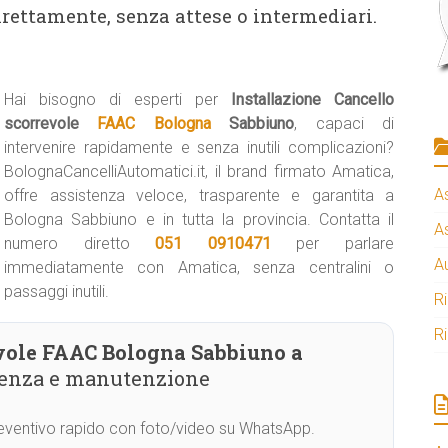
irettamente, senza attese o intermediari.
Hai bisogno di esperti per
Installazione Cancello
scorrevole
FAAC Bologna
Sabbiuno
, capaci di
intervenire rapidamente e senza inutili complicazioni?
BolognaCancelliAutomatici.it, il brand firmato Amatica,
A
offre assistenza veloce, trasparente e garantita a
Bologna Sabbiuno e in tutta la provincia. Contatta il
A
numero diretto
051 0910471
per parlare
A
immediatamente con Amatica, senza centralini o
passaggi inutili.
R
R
evole FAAC Bologna Sabbiuno a
stenza e manutenzione
Preventivo rapido con foto/video su WhatsApp.