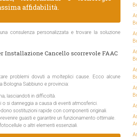
B
ssima affidabilità.
A
B
una consulenza personalizzata e trovare la soluzione
A
B
A
er Installazione Cancello scorrevole FAAC
B
A
are problemi dovuti a molteplici cause. Ecco alcune
B
 a Bologna Sabbiuno e provincia:
A
B
, lasciandoti in difficoltà.
 o si danneggia a causa di eventi atmosferici.
A
iedono sostituzioni rapide con componenti originali.
A
 prevenire guasti e garantire un funzionamento ottimale.
A
otocellule o altri elementi essenziali.
A