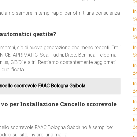
S
I
ondiamo sempre in tempi rapidi per offrirti una consulenza
S
I
 automatici gestite?
S
 marchi, sia di nuova generazione che meno recenti. Tra i
I
NICE, APRIMATIC, Sea, Fadini, Ditec, Beninca, Telcoma,
S
nius, GiBiDi e altri. Restiamo costantemente aggiornati
I
 qualificata.
B
I
ncello scorrevole FAAC Bologna Gaibola
B
I
vo per Installazione Cancello scorrevole
B
I
B
ncello scorrevole FAAC Bologna Sabbiuno è semplice:
odulo sul sito, inviarci una mail a