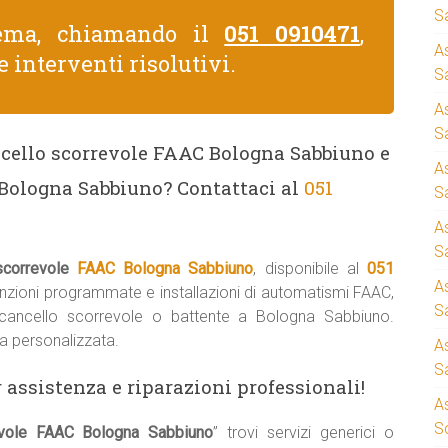
S
lema, chiamando il
051 0910471
,
A
e interventi risolutivi.
Sa
A
S
ncello scorrevole FAAC Bologna Sabbiuno e
A
a Bologna Sabbiuno? Contattaci al
051
S
A
S
 scorrevole
FAAC Bologna Sabbiuno
, disponibile al
051
A
enzioni programmate e installazioni di automatismi FAAC,
S
o cancello scorrevole o battente a Bologna Sabbiuno.
a personalizzata.
A
S
 assistenza e riparazioni professionali!
A
S
revole FAAC Bologna Sabbiuno
” trovi servizi generici o