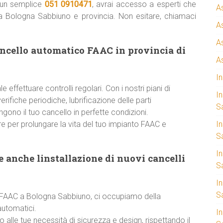
n un semplice
051 0910471
, avrai accesso a esperti che
A
utta Bologna Sabbiuno e provincia. Non esitare, chiamaci
A
A
ancello automatico FAAC in provincia di
A
I
 effettuare controlli regolari. Con i nostri piani di
I
ifiche periodiche, lubrificazione delle parti
S
ono il tuo cancello in perfette condizioni.
e per prolungare la vita del tuo impianto FAAC e
I
Sa
I
 anche linstallazione di nuovi cancelli
S
I
S
za FAAC a Bologna Sabbiuno, ci occupiamo della
automatici.
I
 alle tue necessità di sicurezza e design, rispettando il