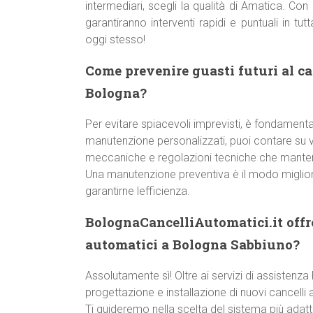
intermediari, scegli la qualità di Amatica. Co
garantiranno interventi rapidi e puntuali in t
oggi stesso!
Come prevenire guasti futuri al c
Bologna?
Per evitare spiacevoli imprevisti, è fondamentale
manutenzione personalizzati, puoi contare su ver
meccaniche e regolazioni tecniche che manteng
Una manutenzione preventiva è il modo miglior
garantirne lefficienza.
BolognaCancelliAutomatici.it offre
automatici a Bologna Sabbiuno?
Assolutamente sì! Oltre ai servizi di assisten
progettazione e installazione di nuovi cancelli 
Ti guideremo nella scelta del sistema più adatto