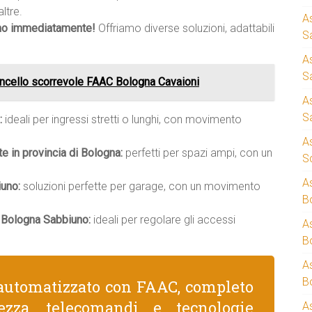
ltre.
A
mo immediatamente!
Offriamo diverse soluzioni, adattabili
S
A
S
ncello scorrevole FAAC Bologna Cavaioni
A
S
:
ideali per ingressi stretti o lunghi, con movimento
A
te in provincia di Bologna:
perfetti per spazi ampi, con un
S
A
iuno:
soluzioni perfette per garage, con un movimento
B
 Bologna Sabbiuno:
ideali per regolare gli accessi
A
B
A
B
automatizzato con FAAC, completo
rezza, telecomandi e tecnologie
A