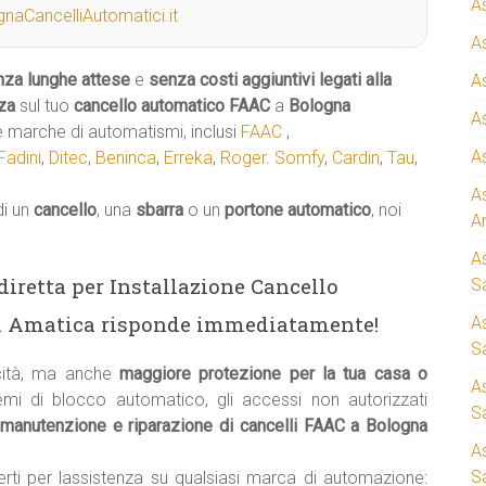
A
naCancelliAutomatici.it
A
nza lunghe attese
e
senza costi aggiuntivi legati alla
A
za
sul tuo
cancello automatico
FAAC
a
Bologna
A
e marche di automatismi, inclusi
FAAC
,
A
Fadini
,
Ditec
,
Beninca
,
Erreka
,
Roger
.
Somfy
,
Cardin
,
Tau
,
A
di un
cancello
, una
sbarra
o un
portone automatico
, noi
A
A
a diretta per Installazione Cancello
S
o. Amatica risponde immediatamente!
A
Sa
cità, ma anche
maggiore protezione per la tua casa o
A
temi di blocco automatico, gli accessi non autorizzati
S
manutenzione e riparazione di cancelli FAAC a Bologna
A
S
erti per lassistenza su qualsiasi marca di automazione: