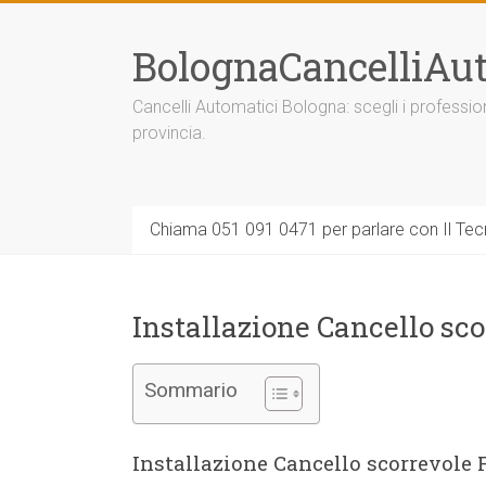
Vai
al
BolognaCancelliAut
contenuto
Cancelli Automatici Bologna: scegli i professi
provincia.
Chiama 051 091 0471 per parlare con Il Tecn
Installazione Cancello sc
Sommario
Installazione Cancello scorrevole