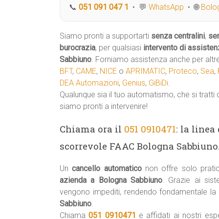
📞
051 091 047 1
• 💬
WhatsApp
• 🌐
Bolog
Siamo pronti a supportarti
senza centralini
,
se
burocrazia
, per qualsiasi
intervento di assisten
Sabbiuno
. Forniamo assistenza anche per altr
BFT
,
CAME
,
NICE
o
APRIMATIC
,
Proteco
,
Sea
,
DEA Automazioni
,
Genius
,
GiBiDi
.
Qualunque sia il tuo automatismo, che si tratti 
siamo pronti a intervenire!
Chiama ora il
051 0910471
: la line
scorrevole FAAC Bologna Sabbiun
Un
cancello automatico
non offre solo prati
azienda a Bologna Sabbiuno
. Grazie ai sis
vengono impediti, rendendo fondamentale la
Sabbiuno
.
Chiama
051 0910471
e affidati ai nostri esp