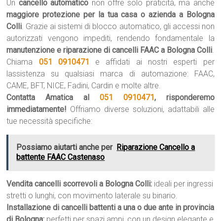
Un
cancello automatico
non offre solo praticità, ma anche
maggiore protezione per la tua casa o azienda a Bologna
Colli
. Grazie ai sistemi di blocco automatico, gli accessi non
autorizzati vengono impediti, rendendo fondamentale la
manutenzione e riparazione di cancelli FAAC a Bologna Colli
.
Chiama
051 0910471
e affidati ai nostri esperti per
lassistenza su qualsiasi marca di automazione: FAAC,
CAME, BFT, NICE, Fadini, Cardin e molte altre.
Contatta Amatica al
051 0910471
, risponderemo
immediatamente!
Offriamo diverse soluzioni, adattabili alle
tue necessità specifiche:
Possiamo aiutarti anche per
Riparazione Cancello a
battente FAAC Castenaso
Vendita cancelli scorrevoli a Bologna Colli:
ideali per ingressi
stretti o lunghi, con movimento laterale su binario.
Installazione di cancelli battenti a una o due ante in provincia
di Bologna:
perfetti per spazi ampi, con un design elegante e