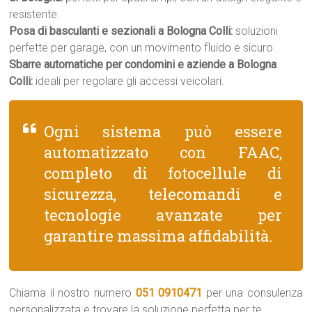
resistente.
Posa di basculanti e sezionali a Bologna Colli:
soluzioni
perfette per garage, con un movimento fluido e sicuro.
Sbarre automatiche per condomini e aziende a Bologna
Colli:
ideali per regolare gli accessi veicolari.
Ogni sistema può essere
automatizzato con FAAC,
completo di fotocellule di
sicurezza, telecomandi e
tecnologie avanzate per
garantire massima affidabilità.
Chiama il nostro numero
051 0910471
per una consulenza
personalizzata e trovare la soluzione perfetta per te.