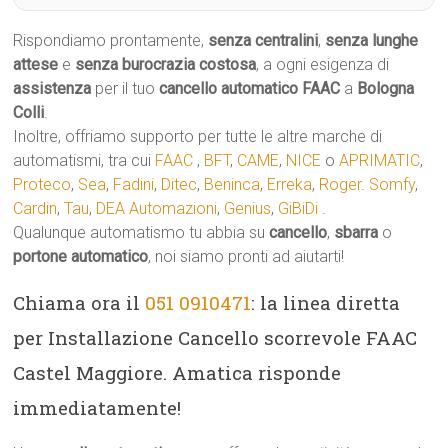
Rispondiamo prontamente,
senza centralini
,
senza lunghe
attese
e
senza burocrazia costosa
, a ogni esigenza di
assistenza
per il tuo
cancello automatico
FAAC
a
Bologna
Colli
.
Inoltre, offriamo supporto per tutte le altre marche di
automatismi, tra cui
FAAC
,
BFT
,
CAME
,
NICE
o
APRIMATIC
,
Proteco
,
Sea
,
Fadini
,
Ditec
,
Beninca
,
Erreka
,
Roger
.
Somfy
,
Cardin
,
Tau
,
DEA Automazioni
,
Genius
,
GiBiDi
.
Qualunque automatismo tu abbia su
cancello
,
sbarra
o
portone automatico
, noi siamo pronti ad aiutarti!
Chiama ora il
051 0910471
: la linea diretta
per Installazione Cancello scorrevole FAAC
Castel Maggiore. Amatica risponde
immediatamente!