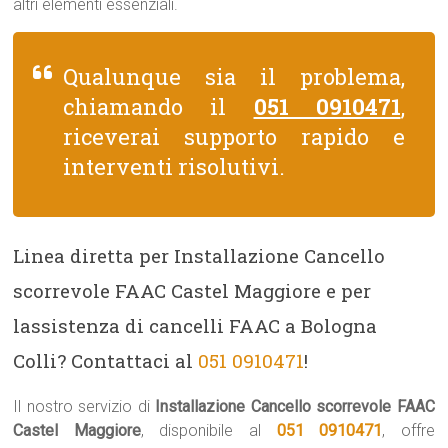
altri elementi essenziali.
Qualunque sia il problema,
chiamando il
051 0910471
,
riceverai supporto rapido e
interventi risolutivi.
Linea diretta per Installazione Cancello
scorrevole FAAC Castel Maggiore e per
lassistenza di cancelli FAAC a Bologna
Colli? Contattaci al
051 0910471
!
Il nostro servizio di
Installazione Cancello scorrevole FAAC
Castel Maggiore
, disponibile al
051 0910471
, offre