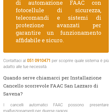
di automazione FAAC con
fotocellule di sicurezza,
telecomandi e sistemi di
protezione avanzati per
garantire un funzionamento
affidabile e sicuro.
Contattaci al
051 0910471
per scoprire quale sistema è più
adatto alle tue necessità.
Quando serve chiamarci per Installazione
Cancello scorrevole FAAC San Lazzaro di
Savena?
I cancelli automatici FAAC possono presentare
malfunzionamenti per diverse ragioni.