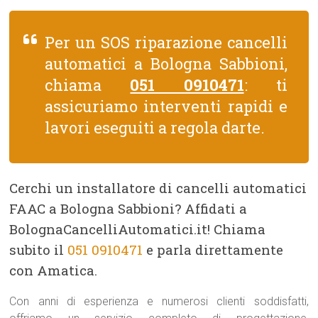
Per un SOS riparazione cancelli
automatici a Bologna Sabbioni,
chiama
051 0910471
: ti
assicuriamo interventi rapidi e
lavori eseguiti a regola darte.
Cerchi un installatore di cancelli automatici
FAAC a Bologna Sabbioni? Affidati a
BolognaCancelliAutomatici.it! Chiama
subito il
051 0910471
e parla direttamente
con Amatica.
Con anni di esperienza e numerosi clienti soddisfatti,