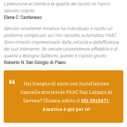
Lattenzione al cliente e la qualità del lavoro mi hanno
davvero colpito.
Elena C. Castenaso
Servizio eccellente! Amatica ha individuato e risolto un
problema complicato sul mio cancello automatico FAAC.
Sono rimasto impressionato dalla velocità e dallefficienza
del suo intervento. Se cercate unassistenza affidabile e di
qualità a Bologna Sabbioni, questo è il posto giusto.
Roberto N. San Giorgio di Piano
Hai bisogno di aiuto con Installazione
Cancello scorrevole FAAC San Lazzaro di
Savena? Chiama subito il
051 0910471
:
Amatica è qui per te!