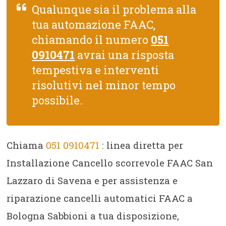
Qualunque sia il problema alla
tua automazione FAAC,
chiamando il numero
051
0910471
avrai una risposta
tempestiva e interventi
risolutivi nel minor tempo
possibile.
Chiama
051 0910471
: linea diretta per
Installazione Cancello scorrevole FAAC San
Lazzaro di Savena e per assistenza e
riparazione cancelli automatici FAAC a
Bologna Sabbioni a tua disposizione,