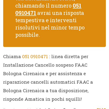
chiamando il numero
051
0910471
avrai una risposta
tempestiva e interventi
risolutivi nel minor tempo
possibile.
Chiama
051 0910471
: linea diretta per
Installazione Cancello sospeso FAAC
Bologna Cirenaica e per assistenza e
riparazione cancelli automatici FAAC a
Bologna Cirenaica a tua disposizione,
risponde Amatica in pochi squilli!