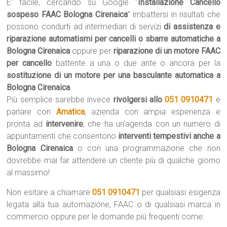
E’ facile, cercando su Google “
Installazione Cancello
sospeso FAAC Bologna Cirenaica
” imbattersi in risultati che
possono condurti ad intermediari di servizi
di assistenza e
riparazione automatismi per cancelli o sbarre automatiche a
Bologna Cirenaica
oppure per
riparazione di un motore FAAC
per cancello
battente a una o due ante o ancora per la
sostituzione di un motore per una basculante automatica a
Bologna Cirenaica
.
Più semplice sarebbe invece
rivolgersi allo
051 0910471
e
parlare con
Amatica
, azienda con ampia esperienza e
pronta ad
intervenire
, che ha un’agenda con un numero di
appuntamenti che consentono
interventi tempestivi anche a
Bologna Cirenaica
o con una programmazione che non
dovrebbe mai far attendere un cliente più di qualche giorno
al massimo!
Non esitare a chiamare
051 0910471
per qualsiasi esigenza
legata alla tua automazione, FAAC o di qualsiasi marca in
commercio oppure per le domande più frequenti come: