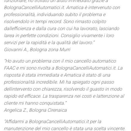
funzionare, ho trovato un aiuto immediato grazie a
BolognaCancelliAutomatici.it. Amatica è intervenuto con
professionalità, individuando subito il problema e
risolvendolo in tempi record. Sono rimasto colpito
dallefficienza e dalla cura con cui ha lavorato, lasciando
larea in perfette condizioni. Consiglio vivamente i loro
servizi per la rapidità e la qualità del lavoro.”
Giovanni A., Bologna zona Murri
“Ho avuto un problema con il mio cancello automatico
FAAC e mi sono rivolta a BolognaCancelliAutomatici.it. La
risposta è stata immediata e Amatica è stato di una
professionalità incredibile. Mi ha spiegato ogni passo
dellintervento con chiarezza, risolvendo il guasto in modo
rapido ed efficace. La trasparenza nei costi e lattenzione al
cliente mi hanno conquistata.”
Angelica Z., Bologna Cirenaica
“Affidarmi a BolognaCancelliAutomatici.it per la
manutenzione del mio cancello è stata una scelta vincente.