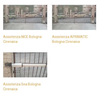
Assistenza NICE Bologna
Assistenza APRIMATIC
Cirenaica
Bologna Cirenaica
Assistenza Sea Bologna
Cirenaica