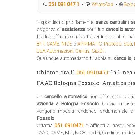
📞
051 091 047 1
• 💬
WhatsApp
• 🌐
Bolog
Rispondiamo prontamente,
senza centralini
,
s
esigenza di
assistenza
per il tuo
cancello auto
Inoltre, offriamo supporto per tutte le altre ma
BFT
,
CAME
,
NICE
o
APRIMATIC
,
Proteco
,
Sea
,
DEA Automazioni
,
Genius
,
GiBiDi
.
Qualunque automatismo tu abbia su
cancello
,
Chiama ora il
051 0910471
: la line
FAAC Bologna Fossolo. Amatica r
Un
cancello automatico
non offre solo prati
azienda a Bologna Fossolo
. Grazie ai sist
vengono impediti, rendendo fondamentale la
Fossolo
.
Chiama
051 0910471
e affidati ai nostri esp
FAAC, CAME, BFT, NICE, Fadini, Cardin e molte a