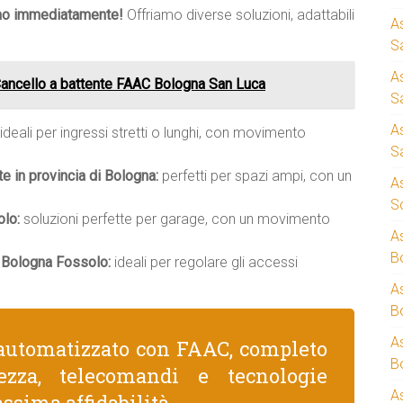
mo immediatamente!
Offriamo diverse soluzioni, adattabili
A
S
A
Cancello a battente FAAC Bologna San Luca
S
A
ideali per ingressi stretti o lunghi, con movimento
S
te in provincia di Bologna:
perfetti per spazi ampi, con un
A
S
olo:
soluzioni perfette per garage, con un movimento
A
B
 Bologna Fossolo:
ideali per regolare gli accessi
A
B
A
automatizzato con FAAC, completo
B
rezza, telecomandi e tecnologie
A
ssima affidabilità.