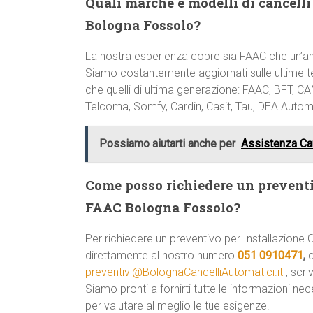
Quali marche e modelli di cancelli 
Bologna Fossolo?
La nostra esperienza copre sia FAAC che un’a
Siamo costantemente aggiornati sulle ultime te
che quelli di ultima generazione: FAAC, BFT, C
Telcoma, Somfy, Cardin, Casit, Tau, DEA Automa
Possiamo aiutarti anche per
Assistenza Ca
Come posso richiedere un preventi
FAAC Bologna Fossolo?
Per richiedere un preventivo per Installazio
direttamente al nostro numero
051 0910471
,
c
preventivi@BolognaCancelliAutomatici.it
, scri
Siamo pronti a fornirti tutte le informazioni ne
per valutare al meglio le tue esigenze.