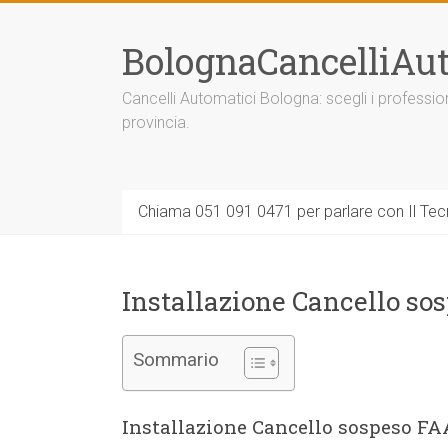
Vai
al
BolognaCancelliAut
contenuto
Cancelli Automatici Bologna: scegli i professi
provincia.
Chiama 051 091 0471 per parlare con Il Tecn
Installazione Cancello so
Sommario
Installazione Cancello sospeso FA