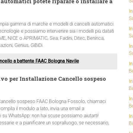
automatici potete riparare o installare a
S
I
S
mpia gamma di marche e modelli di cancelli automatici.
I
cnologie e possiamo intervenire sia i modelli più datati
S
AME, NICE o APRIMATIC, Sea, Fadini, Ditec, Beninca,
zioni, Genius, GiBiDi.
I
S
ncello a battente FAAC Bologna Navile
I
B
vo per Installazione Cancello sospeso
I
B
I
ne Cancello sospeso FAAC Bologna Fossolo, chiamaci
B
ompila il modulo a lato, invia una email a
vi su WhatsApp: non hai scuse possiamo aiutarti!
I
cessarie e a pianificare un sopralluogo, se necessario,
B