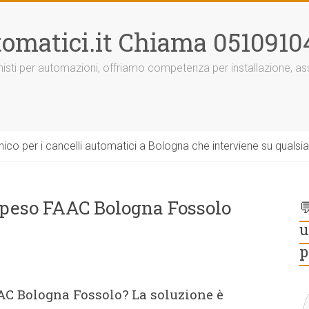
omatici.it Chiama 0510910
onisti per automazioni, offriamo competenza per installazione, 
ico per i cancelli automatici a Bologna che interviene su qualsi
speso FAAC Bologna Fossolo

u
p
AC Bologna Fossolo? La soluzione è