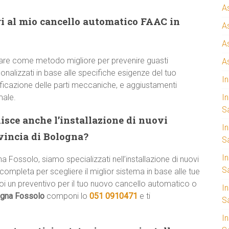
A
i al mio cancello automatico FAAC in
A
A
are come metodo migliore per prevenire guasti
A
onalizzati in base alle specifiche esigenze del tuo
I
rificazione delle parti meccaniche, e aggiustamenti
male.
I
S
isce anche l’installazione di nuovi
I
ovincia di Bologna?
Sa
I
na Fossolo, siamo specializzati nell’installazione di nuovi
S
ompleta per scegliere il miglior sistema in base alle tue
uoi un preventivo per il tuo nuovo cancello automatico o
I
ogna Fossolo
componi lo
051 0910471
e ti
S
I