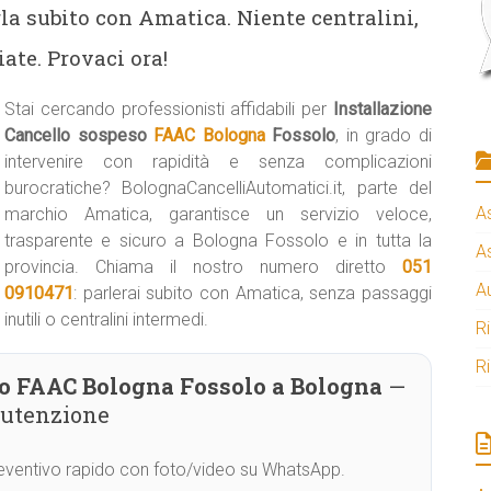
la subito con Amatica. Niente centralini,
ate. Provaci ora!
Stai cercando professionisti affidabili per
Installazione
Cancello sospeso
FAAC Bologna
Fossolo
, in grado di
intervenire con rapidità e senza complicazioni
burocratiche? BolognaCancelliAutomatici.it, parte del
A
marchio Amatica, garantisce un servizio veloce,
trasparente e sicuro a Bologna Fossolo e in tutta la
A
provincia. Chiama il nostro numero diretto
051
A
0910471
: parlerai subito con Amatica, senza passaggi
inutili o centralini intermedi.
R
R
so FAAC Bologna Fossolo a Bologna
—
nutenzione
Preventivo rapido con foto/video su WhatsApp.