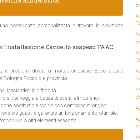
B
A
B
una consulenza personalizzata e trovare la soluzione
A
B
er Installazione Cancello sospeso FAAC
A
B
are problemi dovuti a molteplici cause. Ecco alcune
A
 a Bologna Fossolo e provincia:
B
A
, lasciandoti in difficoltà.
B
 o si danneggia a causa di eventi atmosferici.
iedono sostituzioni rapide con componenti originali.
A
 prevenire guasti e garantire un funzionamento ottimale.
A
otocellule o altri elementi essenziali.
A
A