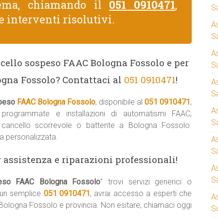
lema, chiamando il
051 0910471
,
S
e interventi risolutivi.
A
Sa
A
ncello sospeso FAAC Bologna Fossolo e per
S
logna Fossolo? Contattaci al
051 0910471
!
A
S
speso
FAAC Bologna Fossolo
, disponibile al
051 0910471
,
A
i programmate e installazioni di automatismi FAAC,
S
o cancello scorrevole o battente a Bologna Fossolo.
a personalizzata.
A
S
 assistenza e riparazioni professionali!
A
S
speso FAAC Bologna Fossolo
” trovi servizi generici o
n un semplice
051 0910471
, avrai accesso a esperti che
A
tta Bologna Fossolo e provincia. Non esitare, chiamaci oggi
S