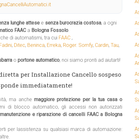
A
naCancelliAutomatici.it
A
enza lunghe attese
e
senza burocrazia costosa
, a ogni
A
matico
FAAC
a
Bologna Fossolo
.
A
rche di automatismi, tra cui
FAAC
,
A
Fadini
,
Ditec
,
Beninca
,
Erreka
,
Roger
.
Somfy
,
Cardin
,
Tau
,
A
sbarra
o
portone automatico
, noi siamo pronti ad aiutarti!
A
a diretta per Installazione Cancello sospeso
A
S
isponde immediatamente!
A
cità, ma anche
maggiore protezione per la tua casa o
Sa
emi di blocco automatico, gli accessi non autorizzati
A
manutenzione e riparazione di cancelli FAAC a Bologna
S
A
erti per lassistenza su qualsiasi marca di automazione:
S
ltre.