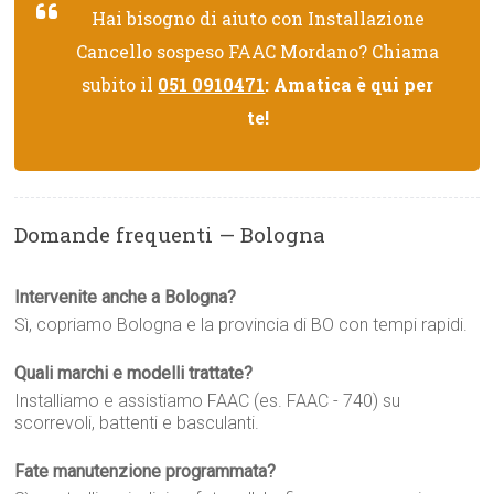
Hai bisogno di aiuto con Installazione
Cancello sospeso FAAC Mordano? Chiama
subito il
051 0910471
: Amatica è qui per
te!
Domande frequenti — Bologna
Intervenite anche a Bologna?
Sì, copriamo Bologna e la provincia di BO con tempi rapidi.
Quali marchi e modelli trattate?
Installiamo e assistiamo FAAC (es. FAAC - 740) su
scorrevoli, battenti e basculanti.
Fate manutenzione programmata?