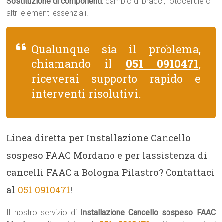
Sostituzione di componenti:
cambio di bracci, fotocellule o
altri elementi essenziali.
Qualunque sia il problema,
chiamando il
051 0910471
,
riceverai supporto rapido e
interventi risolutivi.
Linea diretta per Installazione Cancello
sospeso FAAC Mordano e per lassistenza di
cancelli FAAC a Bologna Pilastro? Contattaci
al
051 0910471
!
Il nostro servizio di
Installazione Cancello sospeso FAAC