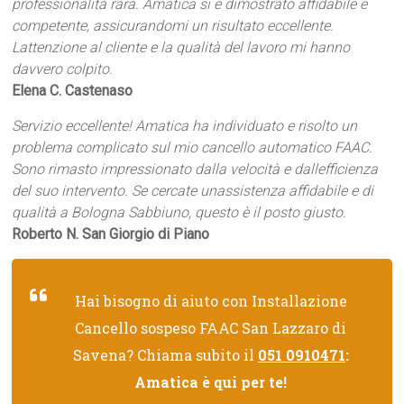
professionalità rara. Amatica si è dimostrato affidabile e
competente, assicurandomi un risultato eccellente.
Lattenzione al cliente e la qualità del lavoro mi hanno
davvero colpito.
Elena C. Castenaso
Servizio eccellente! Amatica ha individuato e risolto un
problema complicato sul mio cancello automatico FAAC.
Sono rimasto impressionato dalla velocità e dallefficienza
del suo intervento. Se cercate unassistenza affidabile e di
qualità a Bologna Sabbiuno, questo è il posto giusto.
Roberto N. San Giorgio di Piano
Hai bisogno di aiuto con Installazione
Cancello sospeso FAAC San Lazzaro di
Savena? Chiama subito il
051 0910471
:
Amatica è qui per te!