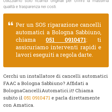
Utilizziamo solo ricambi originali per offrirti la massima
qualità e trasparenza nei costi.
Per un SOS riparazione cancelli
automatici a Bologna Sabbiuno,
chiama
051 0910471
: ti
assicuriamo interventi rapidi e
lavori eseguiti a regola darte.
Cerchi un installatore di cancelli automatici
FAAC a Bologna Sabbiuno? Affidati a
BolognaCancelliAutomatici.it! Chiama
subito il
051 0910471
e parla direttamente
con Amatica.