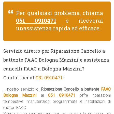
Per qualsiasi problema, chiama
051 0910471
e riceverai
unassistenza rapida ed efficace.
Servizio diretto per Riparazione Cancello a
battente FAAC Bologna Mazzini e assistenza
cancelli FAAC a Bologna Mazzini?
Contattaci al
051 0910471
!
Il nostro servizio di
Riparazione Cancello a battente
FAAC
Bologna Mazzini
al
051 0910471
offre riparazioni
tempestive, manutenzioni programmate e installazioni di
motori FAAC.
Siamo a tua disposizione per consigliare le soluzioni più