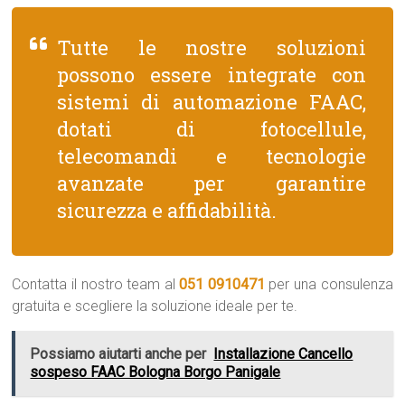
Tutte le nostre soluzioni
possono essere integrate con
sistemi di automazione FAAC,
dotati di fotocellule,
telecomandi e tecnologie
avanzate per garantire
sicurezza e affidabilità.
Contatta il nostro team al
051 0910471
per una consulenza
gratuita e scegliere la soluzione ideale per te.
Possiamo aiutarti anche per
Installazione Cancello
sospeso FAAC Bologna Borgo Panigale