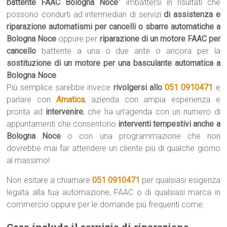
battente FAAC Bologna Noce
” imbattersi in risultati che
possono condurti ad intermediari di servizi
di assistenza e
riparazione automatismi per cancelli o sbarre automatiche a
Bologna Noce
oppure per
riparazione di un motore FAAC per
cancello
battente a una o due ante o ancora per la
sostituzione di un motore per una basculante automatica a
Bologna Noce
.
Più semplice sarebbe invece
rivolgersi allo
051 0910471
e
parlare con
Amatica
, azienda con ampia esperienza e
pronta ad
intervenire
, che ha un’agenda con un numero di
appuntamenti che consentono
interventi tempestivi anche a
Bologna Noce
o con una programmazione che non
dovrebbe mai far attendere un cliente più di qualche giorno
al massimo!
Non esitare a chiamare
051 0910471
per qualsiasi esigenza
legata alla tua automazione, FAAC o di qualsiasi marca in
commercio oppure per le domande più frequenti come:
Cosa include il servizio di riparazione