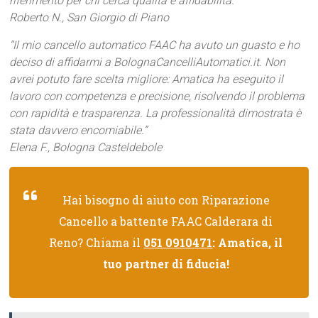
riferimento per chi cerca qualità e affidabilità.”
Roberto N., San Giorgio di Piano
“Il mio cancello automatico FAAC ha avuto un guasto e ho
deciso di affidarmi a BolognaCancelliAutomatici.it. Non
avrei potuto fare scelta migliore: Amatica ha eseguito il
lavoro con competenza e precisione, risolvendo il problema
con rapidità e trasparenza. La professionalità dimostrata è
stata davvero encomiabile.”
Elena F., Bologna Casteldebole
Hai bisogno di aiuto con Riparazione
Cancello a battente FAAC Calderara di
Reno? Chiama il
051 0910471
: Amatica, il
tuo partner di fiducia!