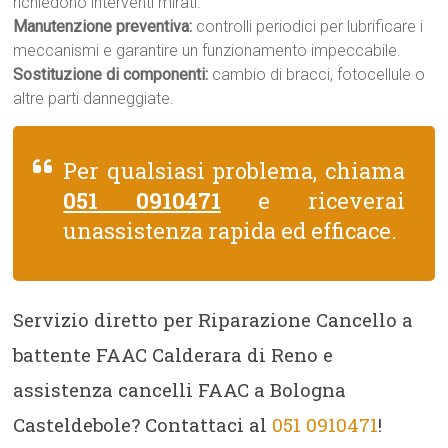
richiedono interventi mirati.
Manutenzione preventiva:
controlli periodici per lubrificare i
meccanismi e garantire un funzionamento impeccabile.
Sostituzione di componenti:
cambio di bracci, fotocellule o
altre parti danneggiate.
Per qualsiasi problema, chiama
051 0910471
e riceverai
unassistenza rapida ed efficace.
Servizio diretto per Riparazione Cancello a
battente FAAC Calderara di Reno e
assistenza cancelli FAAC a Bologna
Casteldebole? Contattaci al
051 0910471
!