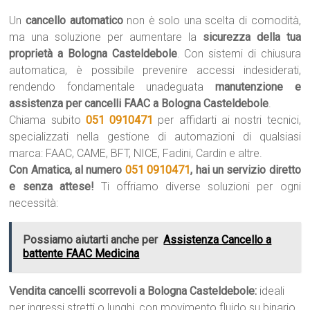
Un
cancello automatico
non è solo una scelta di comodità,
ma una soluzione per aumentare la
sicurezza della tua
proprietà a Bologna Casteldebole
. Con sistemi di chiusura
automatica, è possibile prevenire accessi indesiderati,
rendendo fondamentale unadeguata
manutenzione e
assistenza per cancelli FAAC a Bologna Casteldebole
.
Chiama subito
051 0910471
per affidarti ai nostri tecnici,
specializzati nella gestione di automazioni di qualsiasi
marca: FAAC, CAME, BFT, NICE, Fadini, Cardin e altre.
Con Amatica, al numero
051 0910471
, hai un servizio diretto
e senza attese!
Ti offriamo diverse soluzioni per ogni
necessità:
Possiamo aiutarti anche per
Assistenza Cancello a
battente FAAC Medicina
Vendita cancelli scorrevoli a Bologna Casteldebole:
ideali
per ingressi stretti o lunghi, con movimento fluido su binario.