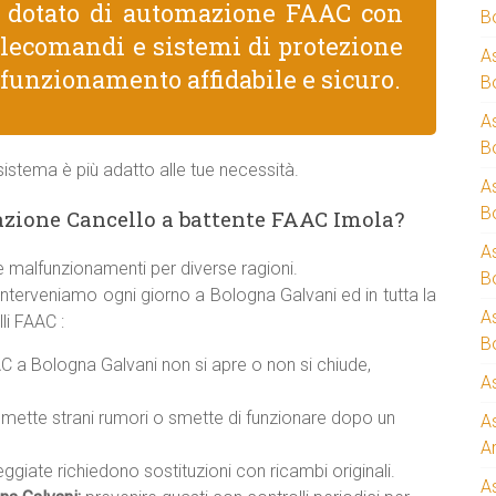
e dotato di automazione FAAC con
B
telecomandi e sistemi di protezione
A
 funzionamento affidabile e sicuro.
B
A
B
istema è più adatto alle tue necessità.
A
B
zione Cancello a battente FAAC Imola?
A
 malfunzionamenti per diverse ragioni.
B
interveniamo ogni giorno a Bologna Galvani ed in tutta la
A
li FAAC :
B
 a Bologna Galvani non si apre o non si chiude,
A
mette strani rumori o smette di funzionare dopo un
A
A
giate richiedono sostituzioni con ricambi originali.
A