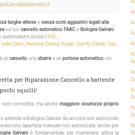
A
naCancelliAutomatici.it
A
nza lunghe attese
e
senza costi aggiuntivi legati alla
A
za
sul tuo
cancello automatico
FAAC
a
Bologna Galvani
.
A
 automatismi, inclusi
FAAC
,
A
Fadini
,
Ditec
,
Beninca
,
Erreka
,
Roger
.
Somfy
,
Cardin
,
Tau
,
A
di un
cancello
, una
sbarra
o un
portone automatico
, noi
A
A
iretta per Riparazione Cancello a battente
S
ochi squilli!
A
Sa
ca solo comodità, ma anche
maggiore sicurezza proprio
A
S
o azienda a Bologna Galvani da accessi non autorizzati,
A
pediscono lapertura manuale non autorizzata: anche per
S
logna Galvani
è fondamentale per mantenere attiva la