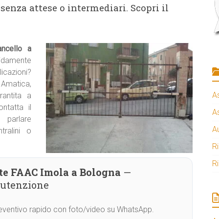
senza attese o intermediari. Scopri il
ancello a
apidamente
ioni?
o Amatica,
A
rantita a
ntatta il
A
arlare
A
ralini o
R
R
nte FAAC Imola a Bologna
—
nutenzione
Preventivo rapido con foto/video su WhatsApp.