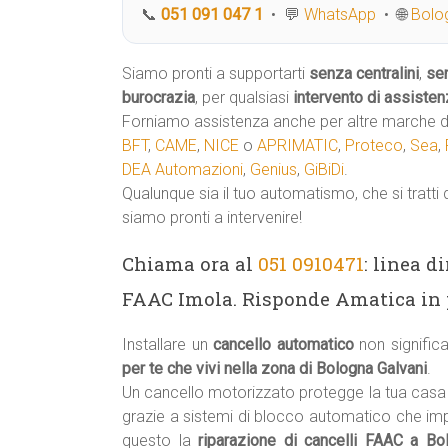
📞
051 091 047 1
• 💬
WhatsApp
• 🌐
Bolog
Siamo pronti a supportarti
senza centralini
,
se
burocrazia
, per qualsiasi
intervento di assisten
Forniamo assistenza anche per altre marche di
BFT
,
CAME
,
NICE
o
APRIMATIC
,
Proteco
,
Sea
,
DEA Automazioni
,
Genius
,
GiBiDi
.
Qualunque sia il tuo automatismo, che si tratti 
siamo pronti a intervenire!
Chiama ora al
051 0910471
: linea d
FAAC Imola. Risponde Amatica in p
Installare un
cancello automatico
non signifi
per te che vivi nella zona di Bologna Galvani
.
Un cancello motorizzato protegge la tua casa 
grazie a sistemi di blocco automatico che im
questo la
riparazione di cancelli FAAC a Bo