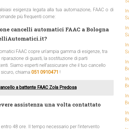
S
lsiasi esigenza legata alla tua automazione, FAAC o di
I
domande più frequenti come:
S
I
zione cancelli automatici FAAC a Bologna
S
lliAutomatici.it?
I
 automatici FAAC copre un’ampia gamma di esigenze, tra
S
riparazione di guasti, la sostituzione di parti
I
enti. Siamo esperti nell’assicurare che il tuo cancello
B
e sicuro, chiama
051 0910471
!
I
B
Cancello a battente FAAC Zola Predosa
I
B
evere assistenza una volta contattato
I
B
 entro 48 ore. Il tempo necessario per l’intervento