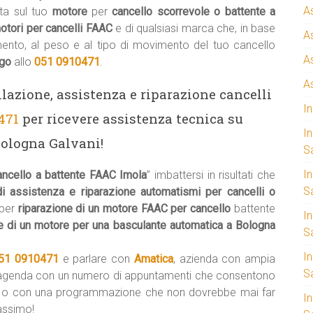
A
a sul tuo
motore
per
cancello scorrevole o battente a
otori per cancelli FAAC
e di qualsiasi marca che, in base
A
mento, al peso e al tipo di movimento del tuo cancello
A
ogo
allo
051 0910471
.
A
llazione, assistenza e riparazione cancelli
I
471
per ricevere assistenza tecnica su
I
ologna Galvani!
S
I
ancello a battente FAAC Imola
” imbattersi in risultati che
Sa
di assistenza e riparazione automatismi per cancelli o
 per
riparazione di un motore FAAC per cancello
battente
I
e di un motore per una basculante automatica a Bologna
S
I
51 0910471
e parlare con
Amatica
, azienda con ampia
S
’agenda con un numero di appuntamenti che consentono
i
o con una programmazione che non dovrebbe mai far
I
massimo!