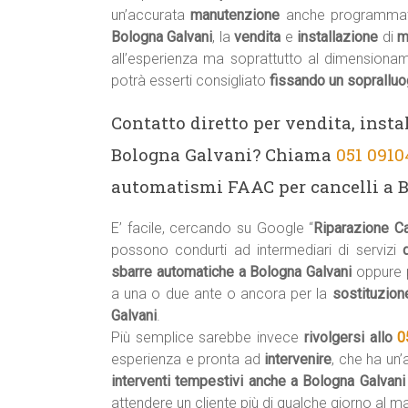
un’accurata
manutenzione
anche programmat
Bologna Galvani
, la
vendita
e
installazione
di
m
all’esperienza ma soprattutto al dimensiona
potrà esserti consigliato
fissando un soprallu
Contatto diretto per vendita, insta
Bologna Galvani? Chiama
051 0910
automatismi FAAC per cancelli a B
E’ facile, cercando su Google “
Riparazione C
possono condurti ad intermediari di servizi
sbarre automatiche a Bologna Galvani
oppure
a una o due ante o ancora per la
sostituzion
Galvani
.
Più semplice sarebbe invece
rivolgersi allo
0
esperienza e pronta ad
intervenire
, che ha un
interventi tempestivi anche a Bologna Galvan
attendere un cliente più di qualche giorno al 