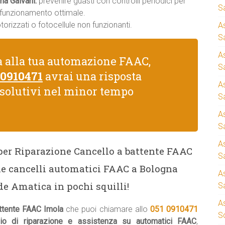
na Galvani:
prevenire guasti con controlli periodici per
S
n funzionamento ottimale.
rizzati o fotocellule non funzionanti.
A
Sa
A
a alla tua automazione FAAC,
S
 0910471
avrai una risposta
A
isolutivi nel minor tempo
S
A
S
A
 per Riparazione Cancello a battente FAAC
S
ne cancelli automatici FAAC a Bologna
A
de Amatica in pochi squilli!
S
A
attente FAAC Imola
che puoi chiamare allo
051 0910471
S
zio di riparazione e assistenza su automatici FAAC
,