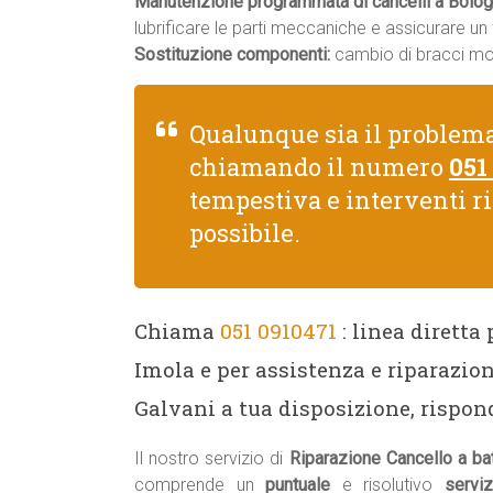
Manutenzione programmata di cancelli a Bolog
lubrificare le parti meccaniche e assicurare u
Sostituzione componenti:
cambio di bracci moto
Qualunque sia il problem
chiamando il numero
051
tempestiva e interventi r
possibile.
Chiama
051 0910471
: linea diretta
Imola e per assistenza e riparazio
Galvani a tua disposizione, rispon
Il nostro servizio di
Riparazione Cancello a b
comprende un
puntuale
e risolutivo
servi