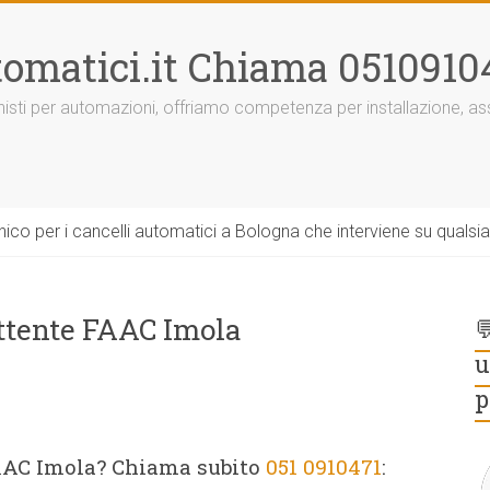
omatici.it Chiama 0510910
onisti per automazioni, offriamo competenza per installazione, 
ico per i cancelli automatici a Bologna che interviene su qualsi
ttente FAAC Imola

u
p
FAAC Imola? Chiama subito
051 0910471
: