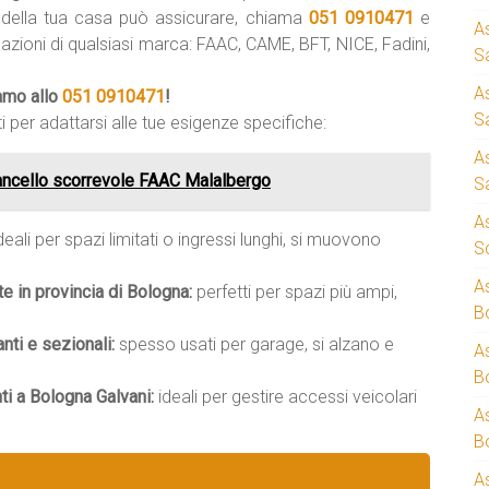
della tua casa può assicurare, chiama
051 0910471
e
A
azioni di qualsiasi marca: FAAC, CAME, BFT, NICE, Fadini,
S
A
iamo allo
051 0910471
!
S
i per adattarsi alle tue esigenze specifiche:
A
ancello scorrevole FAAC Malalbergo
S
A
deali per spazi limitati o ingressi lunghi, si muovono
S
A
te in provincia di Bologna:
perfetti per spazi più ampi,
B
ti e sezionali:
spesso usati per garage, si alzano e
A
B
i a Bologna Galvani:
ideali per gestire accessi veicolari
A
B
A