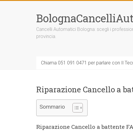
Vai
al
BolognaCancelliAut
contenuto
Cancelli Automatici Bologna: scegli i professi
provincia.
Chiama 051 091 0471 per parlare con Il Tecn
Riparazione Cancello a ba
Sommario
Riparazione Cancello a battente 