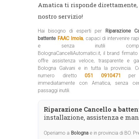
Amatica ti risponde direttamente, 
nostro servizio!
Hai bisogno di esperti per
Riparazione C
battente
FAAC Imola
, capaci di intervenire r
e senza inutili complicaz
BolognaCancelliAutomatici.it, il brand firmat
offre assistenza veloce, trasparente e ga
Bologna Galvani e in tutta la provincia. Co
numero diretto
051 0910471
per p
immediatamente con Amatica, senza cent
passaggi inutili.
Riparazione Cancello a batte
installazione, assistenza e ma
Operiamo a
Bologna
e in provincia di BO. 