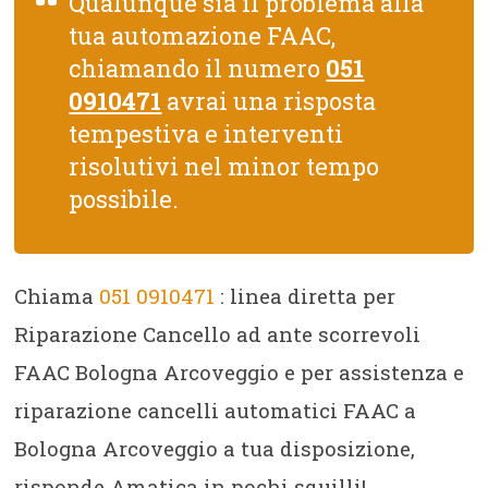
Qualunque sia il problema alla
tua automazione FAAC,
chiamando il numero
051
0910471
avrai una risposta
tempestiva e interventi
risolutivi nel minor tempo
possibile.
Chiama
051 0910471
: linea diretta per
Riparazione Cancello ad ante scorrevoli
FAAC Bologna Arcoveggio e per assistenza e
riparazione cancelli automatici FAAC a
Bologna Arcoveggio a tua disposizione,
risponde Amatica in pochi squilli!