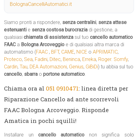
BolognaCancelliAutomatici.it
Siamo pronti a rispondere,
senza centralini
,
senza attese
estenuanti
e
senza costosa burocrazia
di gestione, a
qualsiasi
chiamata di assistenza
sul tuo
cancello automatico
FAAC
a
Bologna Arcoveggio
e di qualsiasi altra marca di
automatismo (
FAAC
,
BFT
,
CAME
,
NICE
o
APRIMATIC
,
Proteco
,
Sea
,
Fadini
,
Ditec
,
Beninca
,
Erreka
,
Roger
.
Somfy
,
Cardin
,
Tau
,
DEA Automazioni
,
Genius
,
GiBiDi
) tu abbia sul tuo
cancello
,
sbarra
o
portone automatico
.
Chiama ora al
051 0910471
: linea diretta per
Riparazione Cancello ad ante scorrevoli
FAAC Bologna Arcoveggio. Risponde
Amatica in pochi squilli!
Installare un
cancello automatico
non significa solo