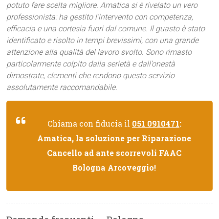
potuto fare scelta migliore. Amatica si è rivelato un vero
professionista: ha gestito l’intervento con competenza,
efficacia e una cortesia fuori dal comune. Il guasto è stato
identificato e risolto in tempi brevissimi, con una grande
attenzione alla qualità del lavoro svolto. Sono rimasto
particolarmente colpito dalla serietà e dall’onestà
dimostrate, elementi che rendono questo servizio
assolutamente raccomandabile.
Chiama con fiducia il
051 0910471
:
Amatica, la soluzione per Riparazione
Cancello ad ante scorrevoli FAAC
Bologna Arcoveggio!