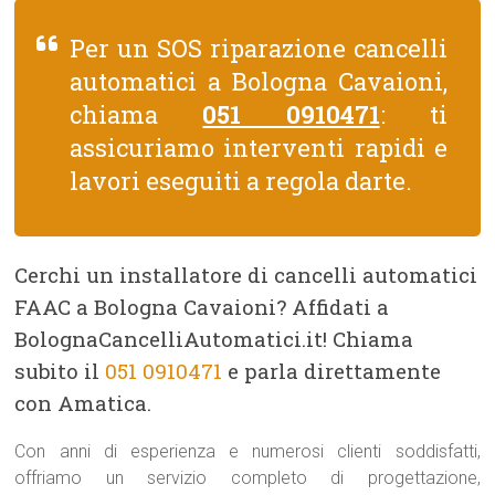
Per un SOS riparazione cancelli
automatici a Bologna Cavaioni,
chiama
051 0910471
: ti
assicuriamo interventi rapidi e
lavori eseguiti a regola darte.
Cerchi un installatore di cancelli automatici
FAAC a Bologna Cavaioni? Affidati a
BolognaCancelliAutomatici.it! Chiama
subito il
051 0910471
e parla direttamente
con Amatica.
Con anni di esperienza e numerosi clienti soddisfatti,
offriamo un servizio completo di progettazione,