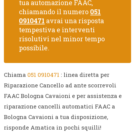
tua automazione FAAC,
chiamando il numero
051
0910471
avrai una risposta
tempestiva e interventi
risolutivi nel minor tempo
possibile.
Chiama
051 0910471
: linea diretta per
Riparazione Cancello ad ante scorrevoli
FAAC Bologna Cavaioni e per assistenza e
riparazione cancelli automatici FAAC a
Bologna Cavaioni a tua disposizione,
risponde Amatica in pochi squilli!