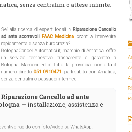
atica, senza centralini o attese infinite.
Sei alla ricerca di esperti locali in
Riparazione Cancello
ad ante scorrevoli
FAAC Medicina
, pronti a intervenire
rapidamente e senza burocrazia?
BolognaCancelliAutomatici.it, marchio di Amatica, offre
A
un servizio tempestivo, trasparente e garantito a
Bologna Marconi ed in tutta la provincia; contatta il
A
numero diretto
051 0910471
: parli subito con Amatica,
A
senza centralini o passaggi intermedi.
R
Riparazione Cancello ad ante
R
Bologna
— installazione, assistenza e
Preventivo rapido con foto/video su WhatsApp.