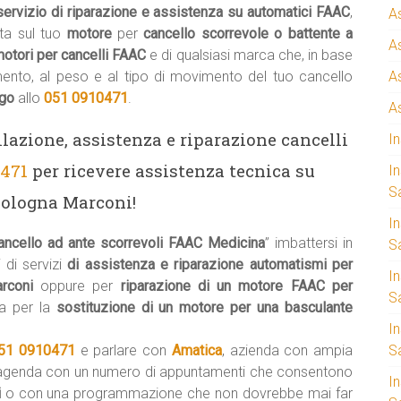
servizio di riparazione e assistenza su automatici FAAC
,
A
a sul tuo
motore
per
cancello scorrevole o battente a
A
otori per cancelli FAAC
e di qualsiasi marca che, in base
mento, al peso e al tipo di movimento del tuo cancello
A
ogo
allo
051 0910471
.
A
llazione, assistenza e riparazione cancelli
I
0471
per ricevere assistenza tecnica su
I
S
Bologna Marconi!
I
ancello ad ante scorrevoli FAAC Medicina
” imbattersi in
Sa
 di servizi
di assistenza e riparazione automatismi per
I
arconi
oppure per
riparazione di un motore FAAC per
S
a per la
sostituzione di un motore per una basculante
I
51 0910471
e parlare con
Amatica
, azienda con ampia
S
’agenda con un numero di appuntamenti che consentono
I
i
o con una programmazione che non dovrebbe mai far