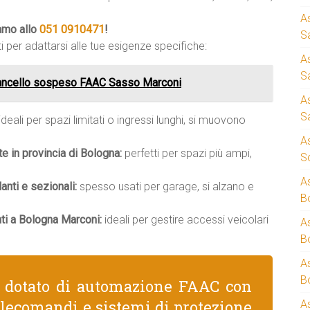
A
iamo allo
051 0910471
!
S
i per adattarsi alle tue esigenze specifiche:
A
S
ancello sospeso FAAC Sasso Marconi
A
S
ideali per spazi limitati o ingressi lunghi, si muovono
A
te in provincia di Bologna:
perfetti per spazi più ampi,
S
A
nti e sezionali:
spesso usati per garage, si alzano e
B
ti a Bologna Marconi:
ideali per gestire accessi veicolari
A
B
A
B
e dotato di automazione FAAC con
telecomandi e sistemi di protezione
A