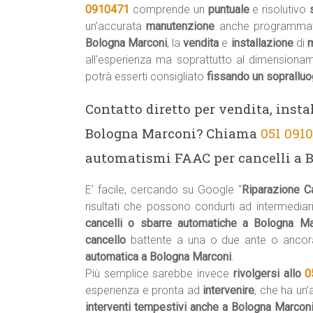
0910471
comprende un
puntuale
e risolutivo
un’accurata
manutenzione
anche programmat
Bologna Marconi
, la
vendita
e
installazione
di
m
all’esperienza ma soprattutto al dimensiona
potrà esserti consigliato
fissando un soprallu
Contatto diretto per vendita, insta
Bologna Marconi? Chiama
051 091
automatismi FAAC per cancelli a 
E’ facile, cercando su Google “
Riparazione C
risultati che possono condurti ad intermediari
cancelli o sbarre automatiche a Bologna M
cancello
battente a una o due ante o ancor
automatica a Bologna Marconi
.
Più semplice sarebbe invece
rivolgersi allo
0
esperienza e pronta ad
intervenire
, che ha un
interventi tempestivi anche a Bologna Marcon