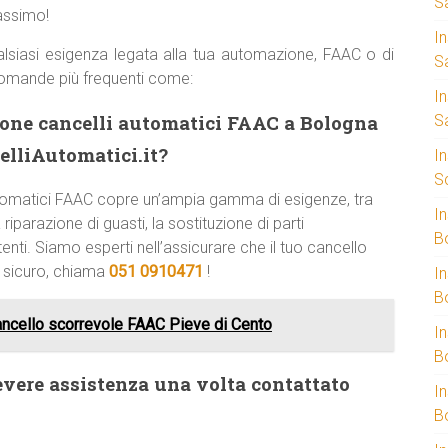
S
massimo!
I
lsiasi esigenza legata alla tua automazione, FAAC o di
S
domande più frequenti come:
I
zione cancelli automatici FAAC a Bologna
S
lliAutomatici.it?
I
S
 automatici FAAC copre un’ampia gamma di esigenze, tra
I
riparazione di guasti, la sostituzione di parti
B
enti. Siamo esperti nell’assicurare che il tuo cancello
e sicuro, chiama
051 0910471
!
I
B
ncello scorrevole FAAC Pieve di Cento
I
B
evere assistenza una volta contattato
I
B