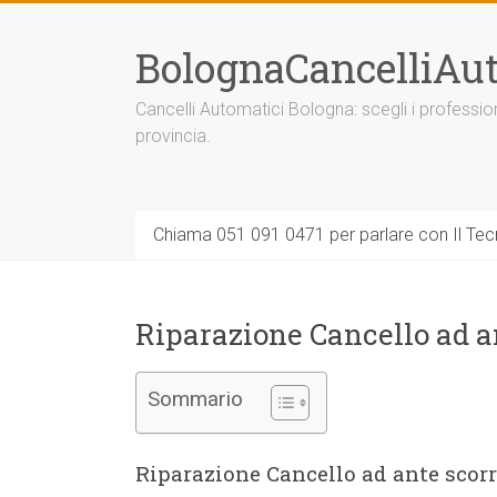
Vai
al
BolognaCancelliAut
contenuto
Cancelli Automatici Bologna: scegli i professi
provincia.
Chiama 051 091 0471 per parlare con Il Tecn
Riparazione Cancello ad 
Sommario
Riparazione Cancello ad ante scor