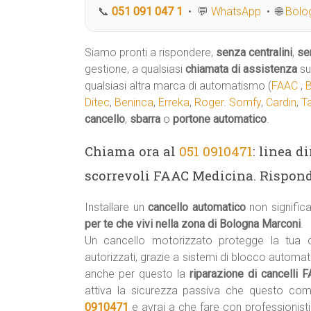
📞
051 091 047 1
• 💬
WhatsApp
• 🌐
Bolog
Siamo pronti a rispondere,
senza centralini
,
se
gestione, a qualsiasi
chiamata di assistenza
su
qualsiasi altra marca di automatismo (
FAAC
,
Ditec
,
Beninca
,
Erreka
,
Roger
.
Somfy
,
Cardin
,
T
cancello
,
sbarra
o
portone automatico
.
Chiama ora al
051 0910471
: linea d
scorrevoli FAAC Medicina. Rispond
Installare un
cancello automatico
non signifi
per te che vivi nella zona di Bologna Marconi
.
Un cancello motorizzato protegge la tua
autorizzati, grazie a sistemi di blocco automa
anche per questo la
riparazione di cancelli
attiva la sicurezza passiva che questo co
0910471
e avrai a che fare con professionist