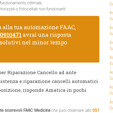
n funzionamento ottimale.
S
rizzati o fotocellule non funzionanti.
A
Sa
a alla tua automazione FAAC,
A
 0910471
avrai una risposta
S
isolutivi nel minor tempo
A
S
A
S
 per Riparazione Cancello ad ante
A
S
istenza e riparazione cancelli automatici
A
osizione, risponde Amatica in pochi
S
A
S
nte scorrevoli FAAC Medicina
che puoi chiamare allo
051