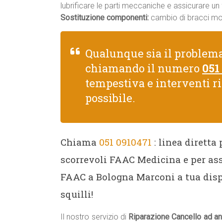
lubrificare le parti meccaniche e assicurare u
Sostituzione componenti:
cambio di bracci moto
Qualunque sia il problem
chiamando il numero
051
tempestiva e interventi r
possibile.
Chiama
051 0910471
: linea diretta
scorrevoli FAAC Medicina e per ass
FAAC a Bologna Marconi a tua disp
squilli!
Il nostro servizio di
Riparazione Cancello ad a