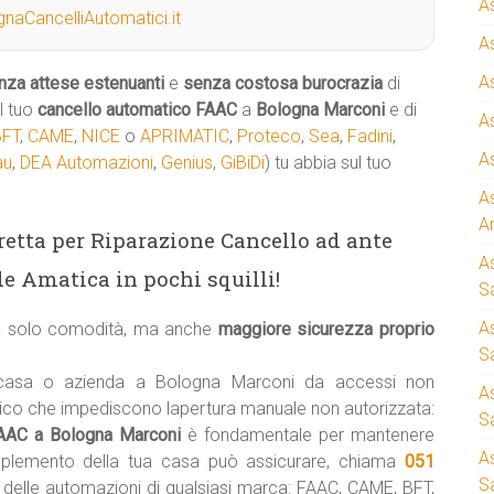
A
naCancelliAutomatici.it
A
A
nza attese estenuanti
e
senza costosa burocrazia
di
l tuo
cancello automatico
FAAC
a
Bologna Marconi
e di
A
BFT
,
CAME
,
NICE
o
APRIMATIC
,
Proteco
,
Sea
,
Fadini
,
A
au
,
DEA Automazioni
,
Genius
,
GiBiDi
) tu abbia sul tuo
A
A
iretta per Riparazione Cancello ad ante
A
e Amatica in pochi squilli!
S
A
ca solo comodità, ma anche
maggiore sicurezza proprio
Sa
 casa o azienda a Bologna Marconi da accessi non
A
tico che impediscono lapertura manuale non autorizzata:
S
 FAAC a Bologna Marconi
è fondamentale per mantenere
A
mplemento della tua casa può assicurare, chiama
051
S
i delle automazioni di qualsiasi marca: FAAC, CAME, BFT,