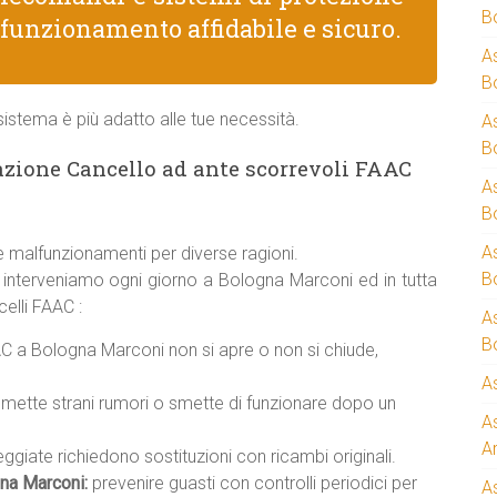
B
 funzionamento affidabile e sicuro.
A
B
istema è più adatto alle tue necessità.
A
B
zione Cancello ad ante scorrevoli FAAC
A
B
A
 malfunzionamenti per diverse ragioni.
B
i interveniamo ogni giorno a Bologna Marconi ed in tutta
elli FAAC :
A
B
C a Bologna Marconi non si apre o non si chiude,
A
mette strani rumori o smette di funzionare dopo un
A
A
giate richiedono sostituzioni con ricambi originali.
na Marconi:
prevenire guasti con controlli periodici per
A