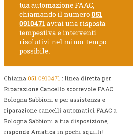
tua automazione FAAC,
chiamando il numero
051
0910471
avrai una risposta
tempestiva e interventi
risolutivi nel minor tempo
possibile.
Chiama
051 0910471
: linea diretta per
Riparazione Cancello scorrevole FAAC
Bologna Sabbioni e per assistenza e
riparazione cancelli automatici FAAC a
Bologna Sabbioni a tua disposizione,
risponde Amatica in pochi squilli!