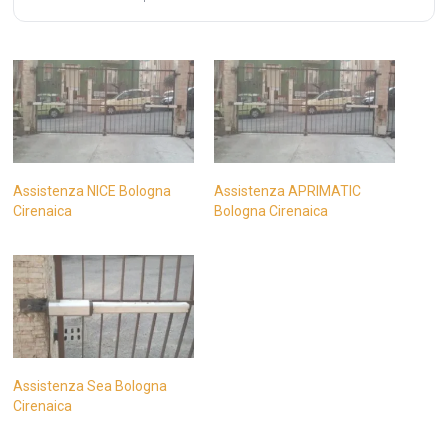
Assistenza NICE Bologna
Assistenza APRIMATIC
Cirenaica
Bologna Cirenaica
Assistenza Sea Bologna
Cirenaica