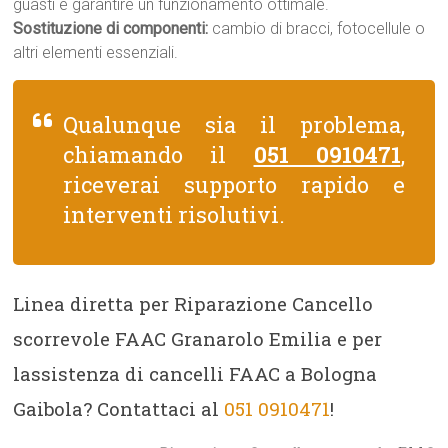
guasti e garantire un funzionamento ottimale.
Sostituzione di componenti:
cambio di bracci, fotocellule o
altri elementi essenziali.
Qualunque sia il problema,
chiamando il
051 0910471
,
riceverai supporto rapido e
interventi risolutivi.
Linea diretta per Riparazione Cancello
scorrevole FAAC Granarolo Emilia e per
lassistenza di cancelli FAAC a Bologna
Gaibola? Contattaci al
051 0910471
!