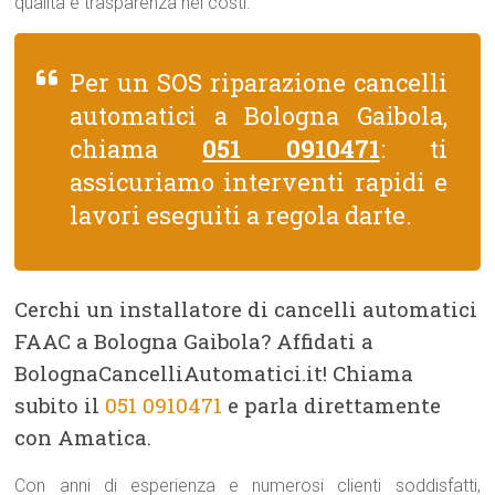
qualità e trasparenza nei costi.
Per un SOS riparazione cancelli
automatici a Bologna Gaibola,
chiama
051 0910471
: ti
assicuriamo interventi rapidi e
lavori eseguiti a regola darte.
Cerchi un installatore di cancelli automatici
FAAC a Bologna Gaibola? Affidati a
BolognaCancelliAutomatici.it! Chiama
subito il
051 0910471
e parla direttamente
con Amatica.
Con anni di esperienza e numerosi clienti soddisfatti,