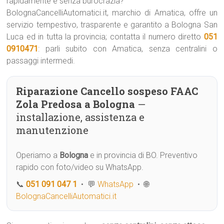
rapidamente e senza burocrazia?
BolognaCancelliAutomatici.it, marchio di Amatica, offre un
servizio tempestivo, trasparente e garantito a Bologna San
Luca ed in tutta la provincia; contatta il numero diretto
051
0910471
: parli subito con Amatica, senza centralini o
passaggi intermedi.
Riparazione Cancello sospeso FAAC
Zola Predosa a Bologna
—
installazione, assistenza e
manutenzione
Operiamo a
Bologna
e in provincia di BO. Preventivo
rapido con foto/video su WhatsApp.
📞
051 091 047 1
• 💬
WhatsApp
• 🌐
BolognaCancelliAutomatici.it