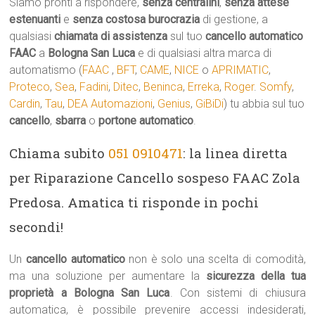
Siamo pronti a rispondere,
senza centralini
,
senza attese
estenuanti
e
senza costosa burocrazia
di gestione, a
qualsiasi
chiamata di assistenza
sul tuo
cancello automatico
FAAC
a
Bologna San Luca
e di qualsiasi altra marca di
automatismo (
FAAC
,
BFT
,
CAME
,
NICE
o
APRIMATIC
,
Proteco
,
Sea
,
Fadini
,
Ditec
,
Beninca
,
Erreka
,
Roger
.
Somfy
,
Cardin
,
Tau
,
DEA Automazioni
,
Genius
,
GiBiDi
) tu abbia sul tuo
cancello
,
sbarra
o
portone automatico
.
Chiama subito
051 0910471
: la linea diretta
per Riparazione Cancello sospeso FAAC Zola
Predosa. Amatica ti risponde in pochi
secondi!
Un
cancello automatico
non è solo una scelta di comodità,
ma una soluzione per aumentare la
sicurezza della tua
proprietà a Bologna San Luca
. Con sistemi di chiusura
automatica, è possibile prevenire accessi indesiderati,