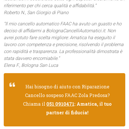
riferimento per chi cerca qualità e affidabilità.”
Roberto N., San Giorgio di Piano
“Il mio cancello automatico FAAC ha avuto un guasto e ho
deciso di affidarmi a BolognaCancelliAutomatici.it. Non
avrei potuto fare scelta migliore: Amatica ha eseguito il
lavoro con competenza e precisione, risolvendo il problema
con rapidità e trasparenza. La professionalità dimostrata è
stata davvero encomiabile.”
Elena F., Bologna San Luca
Hai bisogno di aiuto con Riparazione
Cancello sospeso FAAC Zola Predosa?
Chiama il
051 0910471
: Amatica, il tuo
partner di fiducia!