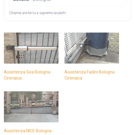
Chiama anche tu e sapremo aiutarti!.
Assistenza Sea Bologna
Assistenza Fadini Bologna
Cirenaica
Cirenaica
Assistenza NICE Bologna