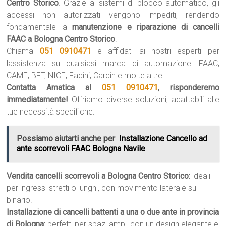
Centro Storico
. Grazie ai sistemi di blocco automatico, gli
accessi non autorizzati vengono impediti, rendendo
fondamentale la
manutenzione e riparazione di cancelli
FAAC a Bologna Centro Storico
.
Chiama
051 0910471
e affidati ai nostri esperti per
lassistenza su qualsiasi marca di automazione: FAAC,
CAME, BFT, NICE, Fadini, Cardin e molte altre.
Contatta Amatica al
051 0910471
, risponderemo
immediatamente!
Offriamo diverse soluzioni, adattabili alle
tue necessità specifiche:
Possiamo aiutarti anche per
Installazione Cancello ad
ante scorrevoli FAAC Bologna Navile
Vendita cancelli scorrevoli a Bologna Centro Storico:
ideali
per ingressi stretti o lunghi, con movimento laterale su
binario.
Installazione di cancelli battenti a una o due ante in provincia
di Bologna:
perfetti per spazi ampi, con un design elegante e