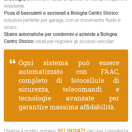
resistente.
Posa di basculanti e sezionali a Bologna Centro Storico:
soluzioni perfette per garage, con un movimento fluido e
sicuro.
Sbarre automatiche per condomini e aziende a Bologna
Centro Storico:
ideali per regolare gli accessi veicolari.
Ogni sistema può essere
automatizzato con FAAC,
completo di fotocellule di
sicurezza, telecomandi e
tecnologie avanzate per
garantire massima affidabilità.
Chiama il nostro numero
051 0910471
per una consulenza