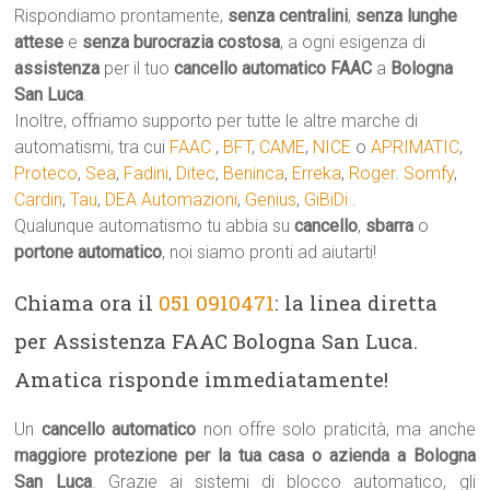
Rispondiamo prontamente,
senza centralini
,
senza lunghe
attese
e
senza burocrazia costosa
, a ogni esigenza di
assistenza
per il tuo
cancello automatico
FAAC
a
Bologna
San Luca
.
Inoltre, offriamo supporto per tutte le altre marche di
automatismi, tra cui
FAAC
,
BFT
,
CAME
,
NICE
o
APRIMATIC
,
Proteco
,
Sea
,
Fadini
,
Ditec
,
Beninca
,
Erreka
,
Roger
.
Somfy
,
Cardin
,
Tau
,
DEA Automazioni
,
Genius
,
GiBiDi
.
Qualunque automatismo tu abbia su
cancello
,
sbarra
o
portone automatico
, noi siamo pronti ad aiutarti!
Chiama ora il
051 0910471
: la linea diretta
per Assistenza FAAC Bologna San Luca.
Amatica risponde immediatamente!
Un
cancello automatico
non offre solo praticità, ma anche
maggiore protezione per la tua casa o azienda a Bologna
San Luca
. Grazie ai sistemi di blocco automatico, gli