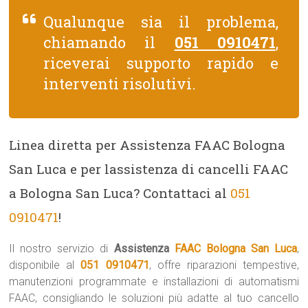
Qualunque sia il problema,
chiamando il
051 0910471
,
riceverai supporto rapido e
interventi risolutivi.
Linea diretta per Assistenza FAAC Bologna
San Luca e per lassistenza di cancelli FAAC
a Bologna San Luca? Contattaci al
051
0910471
!
Il nostro servizio di
Assistenza
FAAC Bologna San Luca
,
disponibile al
051 0910471
, offre riparazioni tempestive,
manutenzioni programmate e installazioni di automatismi
FAAC, consigliando le soluzioni più adatte al tuo cancello