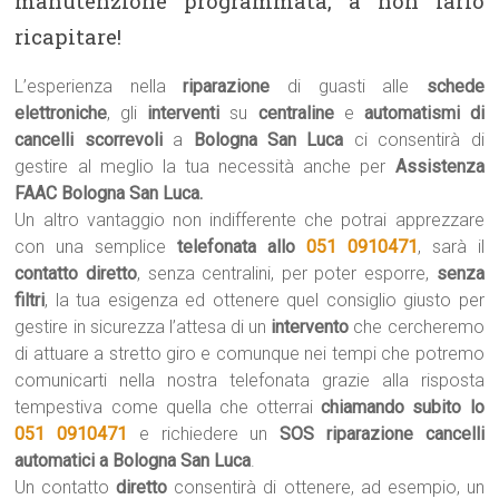
manutenzione programmata, a non farlo
ricapitare!
L’esperienza nella
riparazione
di guasti alle
schede
elettroniche
, gli
interventi
su
centraline
e
automatismi di
cancelli scorrevoli
a
Bologna San Luca
ci consentirà di
gestire al meglio la tua necessità anche per
Assistenza
FAAC Bologna San Luca.
Un altro vantaggio non indifferente che potrai apprezzare
con una semplice
telefonata allo
051 0910471
, sarà il
contatto diretto
, senza centralini, per poter esporre,
senza
filtri
, la tua esigenza ed ottenere quel consiglio giusto per
gestire in sicurezza l’attesa di un
intervento
che cercheremo
di attuare a stretto giro e comunque nei tempi che potremo
comunicarti nella nostra telefonata grazie alla risposta
tempestiva come quella che otterrai
chiamando subito lo
051 0910471
e richiedere un
SOS riparazione cancelli
automatici a Bologna San Luca
.
Un contatto
diretto
consentirà di ottenere, ad esempio, un